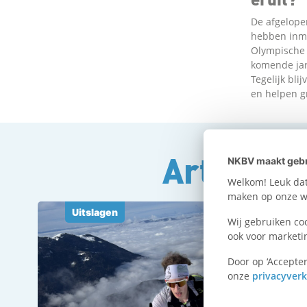
De afgelope
hebben inmi
Olympische 
komende jar
Tegelijk bli
en helpen g
Artikele
NKBV maakt gebr
Welkom! Leuk dat 
maken op onze we
Uitslagen
Wij gebruiken co
ook voor marketi
Door op ‘Accepter
onze
privacyverk