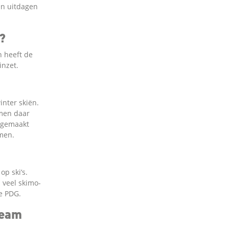
en uitdagen
?
n heeft de
inzet.
inter skiën.
amen daar
k gemaakt
omen.
op ski’s.
 veel skimo-
de PDG.
team