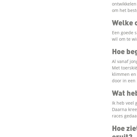
ontwikkelen
om het beste
Welke 
Een goede sk
wil om te wi
Hoe beg
Al vanaf jo
Met toerski
klimmen en 
door in een
Wat heb
Ik heb veel 
Daarna kreeg
races gedaan
Hoe zie
eruit?