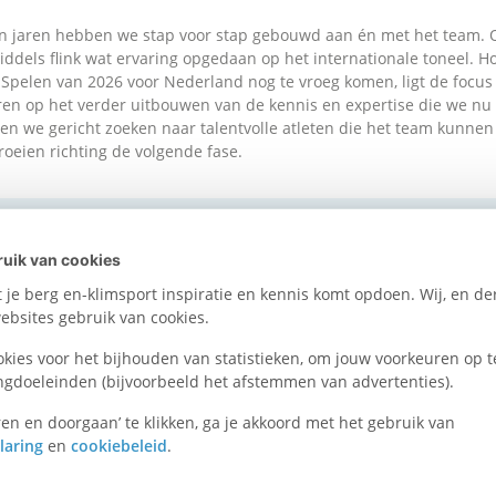
n jaren hebben we stap voor stap gebouwd aan én met het team. 
ddels flink wat ervaring opgedaan op het internationale toneel. H
Spelen van 2026 voor Nederland nog te vroeg komen, ligt de focus
en op het verder uitbouwen van de kennis en expertise die we nu
jven we gericht zoeken naar talentvolle atleten die het team kunnen
roeien richting de volgende fase.
n over Skimountaine
uik van cookies
je berg en-klimsport inspiratie en kennis komt opdoen. Wij, en der
bsites gebruik van cookies.
Uitslagen
okies voor het bijhouden van statistieken, om jouw voorkeuren op t
ngdoeleinden (bijvoorbeeld het afstemmen van advertenties).
en en doorgaan’ te klikken, ga je akkoord met het gebruik van
laring
en
cookiebeleid
.