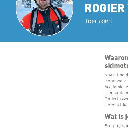
ROGIER
Toerskiën
Waarom 
skimot
Naast Hoofd
verantwoord
Academie. V
skimountain
Ondertussen
keren NL-k
Wat is 
Een program