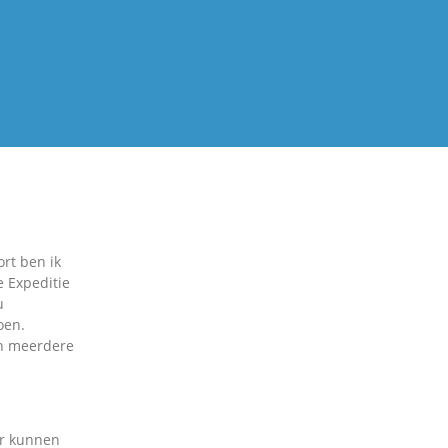
rt ben ik
e Expeditie
u
oen.
en meerdere
er kunnen