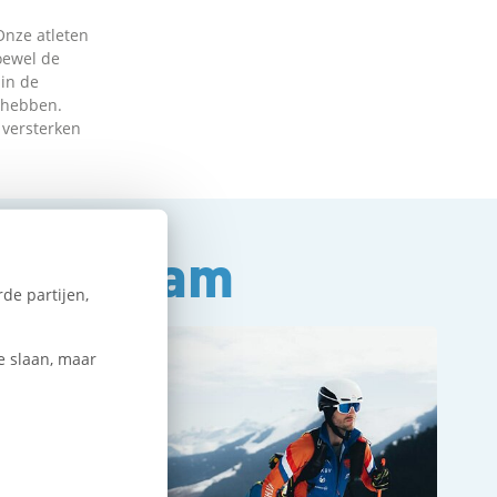
Onze atleten
oewel de
 in de
 hebben.
 versterken
eringteam
de partijen,
Uitslagen
e slaan, maar