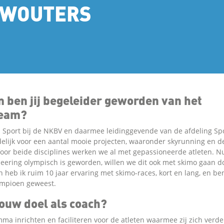
 WOUTERS
ben jij begeleider geworden van het
eam?
 Sport bij de NKBV en daarmee leidinggevende van de afdeling Spo
elijk voor een aantal mooie projecten, waaronder skyrunning en d
oor beide disciplines werken we al met gepassioneerde atleten. N
eering olympisch is geworden, willen we dit ook met skimo gaan d
 heb ik ruim 10 jaar ervaring met skimo-races, kort en lang, en b
ampioen geweest.
jouw doel als coach?
ma inrichten en faciliteren voor de atleten waarmee zij zich verd