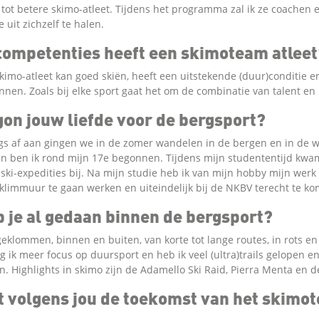
 tot betere skimo-atleet. Tijdens het programma zal ik ze coachen 
 uit zichzelf te halen.
competenties heeft een skimoteam atleet
imo-atleet kan goed skiën, heeft een uitstekende (duur)conditie e
nnen. Zoals bij elke sport gaat het om de combinatie van talent en 
on jouw liefde voor de bergsport?
ngs af aan gingen we in de zomer wandelen in de bergen en in de w
ën ben ik rond mijn 17e begonnen. Tijdens mijn studententijd kw
ski-expedities bij. Na mijn studie heb ik van mijn hobby mijn wer
 klimmuur te gaan werken en uiteindelijk bij de NKBV terecht te k
 je al gedaan binnen de bergsport?
geklommen, binnen en buiten, van korte tot lange routes, in rots en 
 ik meer focus op duursport en heb ik veel (ultra)trails gelopen en
. Highlights in skimo zijn de Adamello Ski Raid, Pierra Menta en 
t volgens jou de toekomst van het skimo