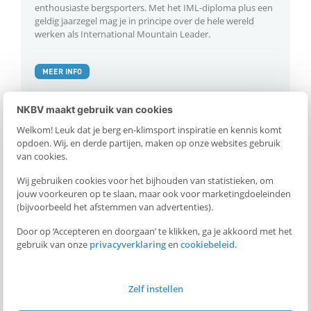
enthousiaste bergsporters. Met het IML-diploma plus een
geldig jaarzegel mag je in principe over de hele wereld
werken als International Mountain Leader.
MEER INFO
NKBV maakt gebruik van cookies
Welkom! Leuk dat je berg en-klimsport inspiratie en kennis komt
opdoen. Wij, en derde partijen, maken op onze websites gebruik
van cookies.
Wij gebruiken cookies voor het bijhouden van statistieken, om
jouw voorkeuren op te slaan, maar ook voor marketingdoeleinden
(bijvoorbeeld het afstemmen van advertenties).
Door op ‘Accepteren en doorgaan’ te klikken, ga je akkoord met het
gebruik van onze
privacyverklaring
en
cookiebeleid
.
Berggids
Zelf instellen
De opleiding tot UIAGM-berggids is het hoogst haalbare in
de bergsportbegeleiding. Als gecertificeerd berggids mag je