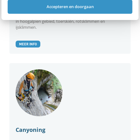
individuen of een groep bergsporters mee op pad nemen.
Accepteren en doorgaan
Je instrueert, adviseert en coacht, en richt je op
verschillende disciplines van de bergsport, zoals klimmen
in hoogalpien gebied, toerskiën, rotsklimmen en
ijsklimmen.
MEER INFO
Canyoning