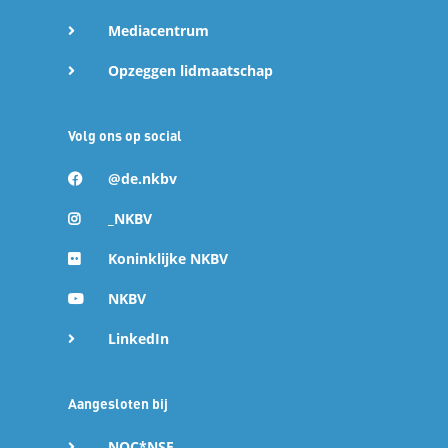
Mediacentrum
Opzeggen lidmaatschap
Volg ons op social
@de.nkbv
_NKBV
Koninklijke NKBV
NKBV
LinkedIn
Aangesloten bij
NOC*NSF