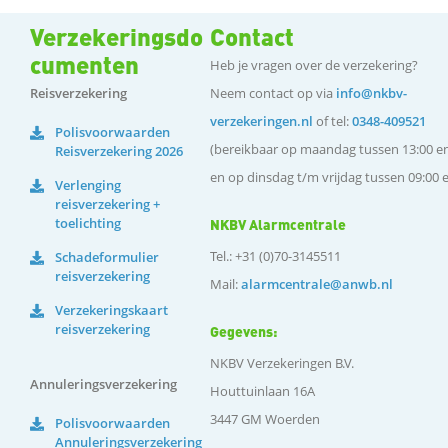
Verzekeringsdo
Contact
cumenten
Heb je vragen over de verzekering?
Reisverzekering
Neem contact op via
info@nkbv-
verzekeringen.nl
of tel:
0348-409521
Polisvoorwaarden
(bereikbaar op maandag tussen 13:00 en
Reisverzekering 2026
en op dinsdag t/m vrijdag tussen 09:00 e
Verlenging
reisverzekering +
toelichting
NKBV Alarmcentrale
Tel.: +31 (0)70-3145511
Schadeformulier
reisverzekering
Mail:
alarmcentrale@anwb.nl
Verzekeringskaart
reisverzekering
Gegevens:
NKBV Verzekeringen B.V.
Annuleringsverzekering
Houttuinlaan 16A
3447 GM Woerden
Polisvoorwaarden
Annuleringsverzekering