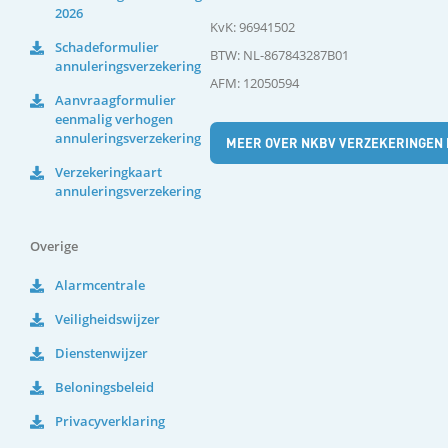
2026
KvK: 96941502
Schadeformulier
BTW: NL-867843287B01
annuleringsverzekering
AFM: 12050594
Aanvraagformulier
eenmalig verhogen
annuleringsverzekering
MEER OVER NKBV VERZEKERINGEN 
Verzekeringkaart
annuleringsverzekering
Overige
Alarmcentrale
Veiligheidswijzer
Dienstenwijzer
Beloningsbeleid
Privacyverklaring