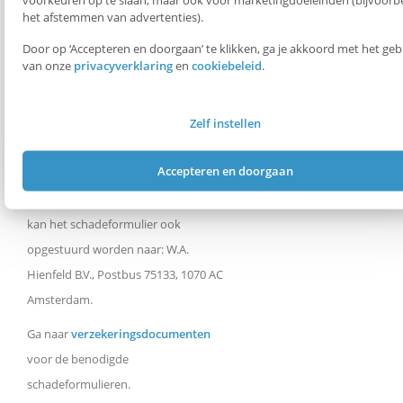
het afstemmen van advertenties).
schade@hienfeld.nl
. Een snelle
afhandeling van de schade kun je
Door op ‘Accepteren en doorgaan’ te klikken, ga je akkoord met het geb
van onze
privacyverklaring
en
cookiebeleid
.
bevorderen door de originele nota's,
rapporten van politie en vervoerders,
Zelf instellen
plaatsbewijzen, e.d. mee te sturen met
het volledig ingevulde
Accepteren en doorgaan
schadeformulier. Als je de
schademelding niet kunt mailen dan
kan het schadeformulier ook
opgestuurd worden naar: W.A.
Hienfeld B.V., Postbus 75133, 1070 AC
Amsterdam.
Ga naar
verzekeringsdocumenten
voor de benodigde
schadeformulieren.