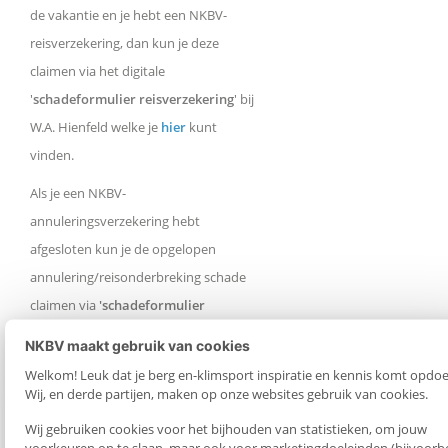
de vakantie en je hebt een NKBV-
reisverzekering, dan kun je deze
claimen via het digitale
'
schadeformulier reisverzekering
' bij
W.A. Hienfeld welke je
hier
kunt
vinden.
Als je een NKBV-
annuleringsverzekering hebt
afgesloten kun je de opgelopen
annulering/reisonderbreking schade
claimen via
'schadeformulier
annuleringsverzekering
'
. Op dit
NKBV maakt gebruik van cookies
moment wordt er gewerkt aan de
Welkom! Leuk dat je berg en-klimsport inspiratie en kennis komt opdoe
digitalisering van dit formulier. Vul het
Wij, en derde partijen, maken op onze websites gebruik van cookies.
formulier volledig in en mail hem naar
Wij gebruiken cookies voor het bijhouden van statistieken, om jouw
onze verzekeraar Hienfeld:
voorkeuren op te slaan, maar ook voor marketingdoeleinden (bijvoorb