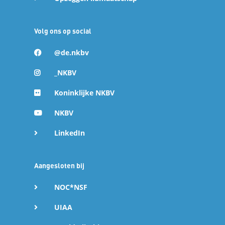
Volg ons op social
@de.nkbv
_NKBV
Koninklijke NKBV
NKBV
LinkedIn
Aangesloten bij
NOC*NSF
UIAA