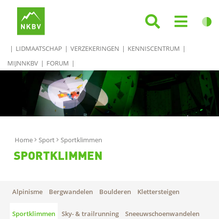
LIDMAATSCHAP
VERZEKERINGEN
KENNISCENTRUM
MIJNNKBV
FORUM
Home
Sport
Sportklimmen
SPORTKLIMMEN
Alpinisme
Bergwandelen
Boulderen
Klettersteigen
Sportklimmen
Sky- & trailrunning
Sneeuwschoenwandelen