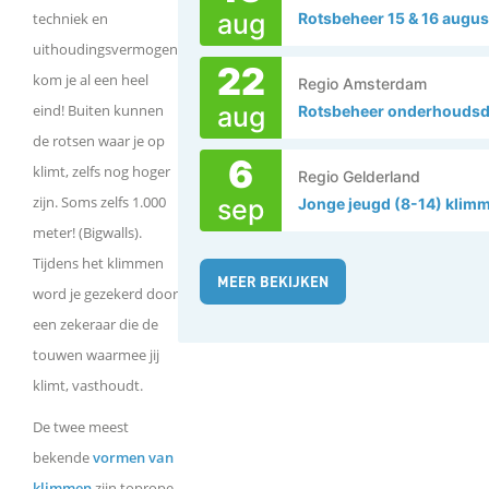
aug
techniek en
Rotsbeheer 15 & 16 augu
uithoudingsvermogen
22
kom je al een heel
Regio Amsterdam
eind! Buiten kunnen
aug
de rotsen waar je op
6
klimt, zelfs nog hoger
Regio Gelderland
zijn. Soms zelfs 1.000
sep
meter! (Bigwalls).
Tijdens het klimmen
MEER BEKIJKEN
word je gezekerd door
een zekeraar die de
touwen waarmee jij
klimt, vasthoudt.
De twee meest
bekende
vormen van
klimmen
zijn toprope