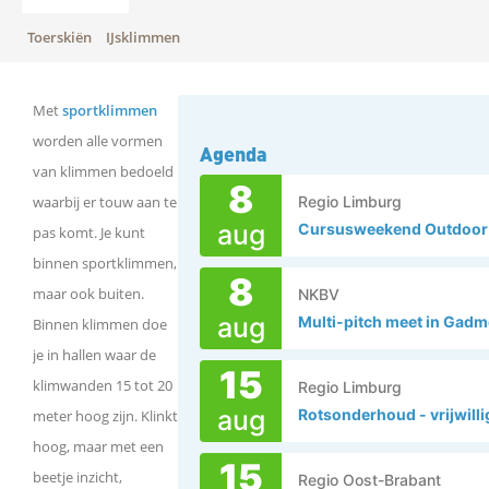
Toerskiën
IJsklimmen
Met
sportklimmen
worden alle vormen
Agenda
van klimmen bedoeld
8
waarbij er touw aan te
Regio Limburg
aug
pas komt. Je kunt
binnen sportklimmen,
8
maar ook buiten.
NKBV
aug
Multi-pitch meet in Gadm
Binnen klimmen doe
je in hallen waar de
15
klimwanden 15 tot 20
Regio Limburg
aug
Rotsonderhoud - vrijwill
meter hoog zijn. Klinkt
hoog, maar met een
15
beetje inzicht,
Regio Oost-Brabant