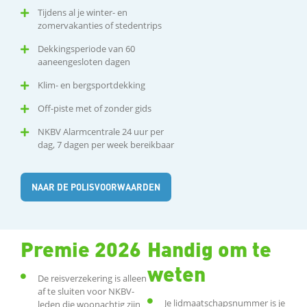
Tijdens al je winter- en
zomervakanties of stedentrips
Dekkingsperiode van 60
aaneengesloten dagen
Klim- en bergsportdekking
Off-piste met of zonder gids
NKBV Alarmcentrale 24 uur per
dag, 7 dagen per week bereikbaar
NAAR DE POLISVOORWAARDEN
Premie 2026
Handig om te
weten
De reisverzekering is alleen
af te sluiten voor NKBV-
Je lidmaatschapsnummer is je
leden die woonachtig zijn