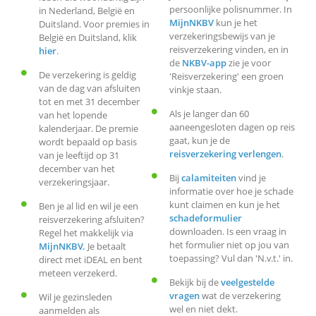
persoonlijke polisnummer. In
in Nederland, België en
MijnNKBV
kun je het
Duitsland. Voor premies in
verzekeringsbewijs van je
België en Duitsland, klik
reisverzekering vinden, en in
hier
.
de
NKBV-app
zie je voor
De verzekering is geldig
'Reisverzekering' een groen
van de dag van afsluiten
vinkje staan.
tot en met 31 december
Als je langer dan 60
van het lopende
aaneengesloten dagen op reis
kalenderjaar. De premie
gaat, kun je de
wordt bepaald op basis
reisverzekering verlengen
.
van je leeftijd op 31
december van het
Bij
calamiteiten
vind je
verzekeringsjaar.
informatie over hoe je schade
kunt claimen en kun je het
Ben je al lid en wil je een
schadeformulier
reisverzekering afsluiten?
downloaden. Is een vraag in
Regel het makkelijk via
het formulier niet op jou van
MijnNKBV.
Je betaalt
toepassing? Vul dan 'N.v.t.' in.
direct met iDEAL en bent
meteen verzekerd.
Bekijk bij de
veelgestelde
vragen
wat de verzekering
Wil je gezinsleden
wel en niet dekt.
aanmelden als