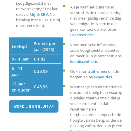
(jeugd)gezinslid met
Als je naar het buitenland
reisverzekering? Dat kan
verhuist, is de reisverzekering
ook via
MijnNKBV
. Na
niet meer geldig vanaf de dag
betaling met iDEAL zijn zij
van emigratie. Neem in dat
direct verzekerd.
geval contact op met onze
Ledenservice
.
Premie per
Voor medische informatie,
Leeftijd
jaar (2026)
zoals hoogteziekte, diabetes
en meer, kun je terecht in ons
0 - 4 jaar
€ 1,82
kenniscentrum
.
5 - 11
€ 23,09
Ook voor
trailrunners
in de
jaar
bergen en bij
expedities
.
12 jaar
€ 43,96
Wanneer je een internationaal
en ouder
document nodig hebt waarop
duidelijk staat vermeld dat je
verzekerd bent en dat
WORD LID EN SLUIT AF
repatriëring en
bergbeklimmen, ongeacht de
hoogte van de berg, onder de
dekking vallen, dan kun je een