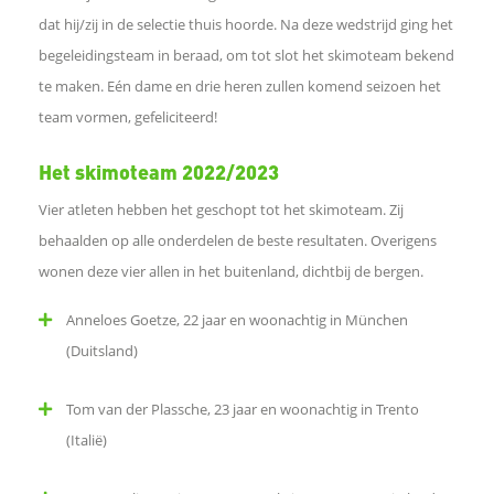
dat hij/zij in de selectie thuis hoorde. Na deze wedstrijd ging het
m
begeleidingsteam in beraad, om tot slot het skimoteam bekend
t
te maken. Eén dame en drie heren zullen komend seizoen het
team vormen, gefeliciteerd!
e
Het skimoteam 2022/2023
d
Vier atleten hebben het geschopt tot het skimoteam. Zij
behaalden op alle onderdelen de beste resultaten. Overigens
e
wonen deze vier allen in het buitenland, dichtbij de bergen.
l
Anneloes Goetze, 22 jaar en woonachtig in München
(Duitsland)
e
Tom van der Plassche, 23 jaar en woonachtig in Trento
n
(Italië)