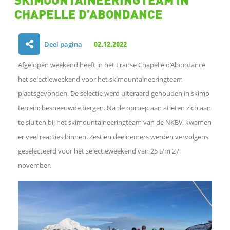
CHAPELLE D’ABONDANCE
Deel pagina
02.12.2022
D
Afgelopen weekend heeft in het Franse Chapelle d’Abondance
e
het selectieweekend voor het skimountaineeringteam
plaatsgevonden.
De selectie werd uiteraard gehouden in skimo
l
terrein: besneeuwde bergen. Na de oproep
aan atleten zich aan
te sluiten bij het skimountaineeringteam van de NKBV, kwamen
e
er veel reacties binnen. Zestien deelnemers werden vervolgens
n
geselecteerd voor het selectieweekend van 25 t/m 27
november.
o
p
F