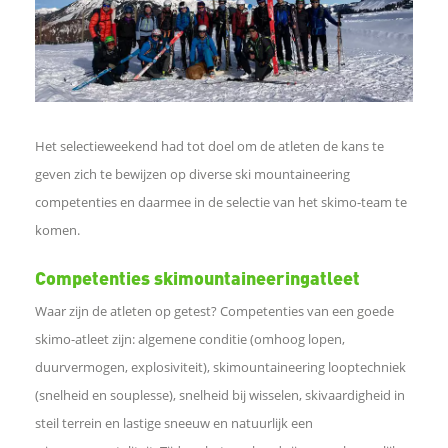
a
c
e
Het selectieweekend had tot doel om de atleten de kans te
geven zich te bewijzen op diverse ski mountaineering
b
competenties en daarmee in de selectie van het skimo-team te
komen.
o
Competenties skimountaineeringatleet
o
Waar zijn de atleten op getest? Competenties van een goede
skimo-atleet zijn: algemene conditie (omhoog lopen,
k
duurvermogen, explosiviteit), skimountaineering looptechniek
(snelheid en souplesse), snelheid bij wisselen, skivaardigheid in
D
steil terrein en lastige sneeuw en natuurlijk een