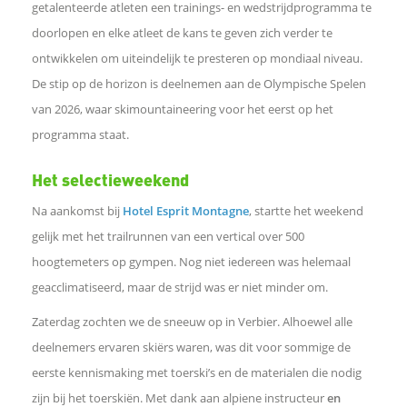
k
getalenteerde atleten een trainings- en wedstrijdprogramma te
doorlopen en elke atleet de kans te geven zich verder te
e
ontwikkelen om uiteindelijk te presteren op mondiaal niveau.
De stip op de horizon is deelnemen aan de Olympische Spelen
d
van 2026, waar skimountaineering voor het eerst op het
programma staat.
I
Het selectieweekend
n
Na aankomst bij
Hotel Esprit Montagne
, startte het weekend
gelijk met het trailrunnen van een vertical over 500
W
hoogtemeters op gympen. Nog niet iedereen was helemaal
h
geacclimatiseerd, maar de strijd was er niet minder om.
Zaterdag zochten we de sneeuw op in Verbier.
Alhoewel alle
a
deelnemers ervaren skiërs waren, was dit voor sommige de
eerste kennismaking met toerski’s en de materialen die nodig
t
zijn bij het toerskiën. Met dank aan alpiene instructeur
en