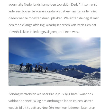
s
voormalig Nederlands kampioen toerskiën Derk Prinsen
,
wist
iedereen boven te komen, ondanks dat een aantal vellen niet
A
deden wat ze moesten doen: plakken. We sloten de dag af met
een mooie lange afdaling, waarbij iedereen kon laten zien dat
p
downhill skiën in ieder geval geen probleem was.
p
L
i
n
k
Zondag vertrokken we naar Pré la Joux bij Chatel, waar ook
voldoende sneeuw lag om omhoog te lopen en een laatste
o
wedstrijd uit te zetten. Nog één keer kon iedereen laten zien