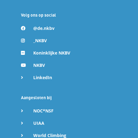
Volg ons op social
@de.nkbv
_NKBV
Koninklijke NKBV
NKBV
LinkedIn
Aangesloten bij
NOC*NSF
UIAA
World Climbing