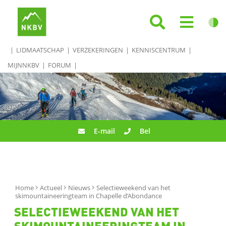
LIDMAATSCHAP
VERZEKERINGEN
KENNISCENTRUM
MIJNNKBV
FORUM
E-mail
Bel
Home
Actueel
Nieuws
Selectieweekend van het
skimountaineeringteam in Chapelle d’Abondance
SELECTIEWEEKEND VAN HET
SKIMOUNTAINEERINGTEAM IN