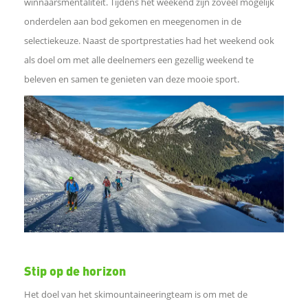
e
winnaarsmentaliteit. Tijdens het weekend zijn zoveel mogelijk
onderdelen aan bod gekomen en meegenomen in de
l
selectiekeuze. Naast de sportprestaties had het weekend ook
als doel om met alle deelnemers een gezellig weekend te
e
beleven en samen te genieten van deze mooie sport.
n
o
p
L
i
Stip op de horizon
n
Het doel van het skimountaineeringteam is om met de