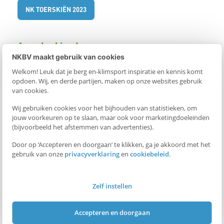
NK TOERSKIËN 2023
Agenda skimoteam
NKBV maakt gebruik van cookies
Het skimoteam gaat 17 t/m 21 december op trainingsweekend.
Welkom! Leuk dat je berg en-klimsport inspiratie en kennis komt
Wederom bij
hotel Esprit Montagne
. De focus tijdens dit dit
opdoen. Wij, en derde partijen, maken op onze websites gebruik
van cookies.
weekend zal liggen op veiligheid en skivaardigheid. Daarnaast
zal er ook volop worden getraind op race ski’s. Alles om de
Wij gebruiken cookies voor het bijhouden van statistieken, om
jouw voorkeuren op te slaan, maar ook voor marketingdoeleinden
atleten klaar te maken voor komende
(bijvoorbeeld het afstemmen van advertenties).
skimountaineeringseizoen.
Door op ‘Accepteren en doorgaan’ te klikken, ga je akkoord met het
gebruik van onze
privacyverklaring
en
cookiebeleid
.
Op 29 januari 2023 vindt in het Zwitserse Rothwald het NK
Toerskiën plaats. Dit kampioenschap biedt de vier atleten direct
Zelf instellen
de kans te laten zien wat ze kunnen.
Accepteren en doorgaan