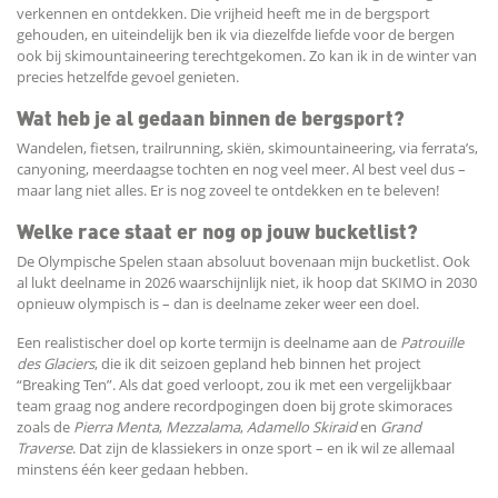
verkennen en ontdekken. Die vrijheid heeft me in de bergsport
gehouden, en uiteindelijk ben ik via diezelfde liefde voor de bergen
ook bij skimountaineering terechtgekomen. Zo kan ik in de winter van
precies hetzelfde gevoel genieten.
Wat heb je al gedaan binnen de bergsport?
Wandelen, fietsen, trailrunning, skiën, skimountaineering, via ferrata’s,
canyoning, meerdaagse tochten en nog veel meer. Al best veel dus –
maar lang niet alles. Er is nog zoveel te ontdekken en te beleven!
Welke race staat er nog op jouw bucketlist?
De Olympische Spelen staan absoluut bovenaan mijn bucketlist. Ook
al lukt deelname in 2026 waarschijnlijk niet, ik hoop dat SKIMO in 2030
opnieuw olympisch is – dan is deelname zeker weer een doel.
Een realistischer doel op korte termijn is deelname aan de
Patrouille
des Glaciers
, die ik dit seizoen gepland heb binnen het project
“Breaking Ten”. Als dat goed verloopt, zou ik met een vergelijkbaar
team graag nog andere recordpogingen doen bij grote skimoraces
zoals de
Pierra Menta
,
Mezzalama
,
Adamello Skiraid
en
Grand
Traverse
. Dat zijn de klassiekers in onze sport – en ik wil ze allemaal
minstens één keer gedaan hebben.