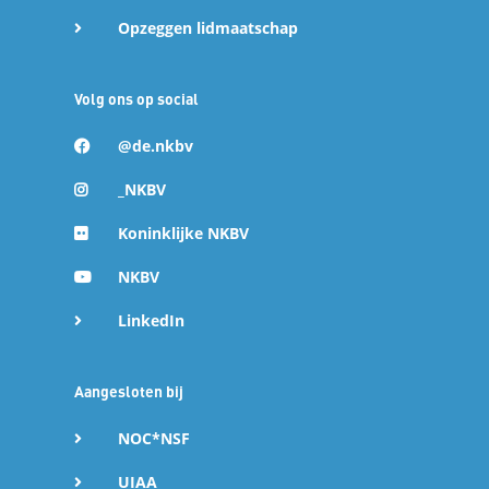
Opzeggen lidmaatschap
Volg ons op social
@de.nkbv
_NKBV
Koninklijke NKBV
NKBV
LinkedIn
18 mrt 2025
Aangesloten bij
WK Skimo 2025 in Morgins (Zwitserland)
NOC*NSF
Begin maart stond er weer een 'primeur' op het schema
van het Skimoteam. Zelfs na drie jaar in de Skimo-wereld
en op het World Cup-circuit zijn er nog steeds nieuwe
UIAA