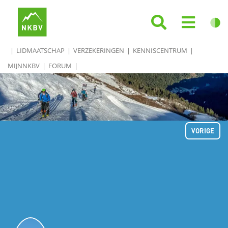
LIDMAATSCHAP
VERZEKERINGEN
KENNISCENTRUM
MIJNNKBV
FORUM
VORIGE