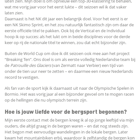
laten zien. Mijn doel is om opnieuw een top-30-klassering te behalen,
wat me vorig jaar voor het eerst lukte – dit seizoen wil ik dat vaker
laten zien.
Daarnaast is het NK dit jaar een belangrijk doel. Voor het eerst is er
een NK Skimo Sprint, en het zou natuurlijk fantastisch zijn om daar de
eerste officiële titel te pakken. Ook bij de Vertical en de Individual
hoop ik op succes: als het lukt om in beide disciplines voor de derde
keer op rij de nationale titel te winnen, zou dat echt bijzonder zijn.
Buiten de World Cup om doe ik dit seizoen ook mee aan het project
“Breaking Ten”. Ons doel is om als eerste volledig Nederlandse team bij
de
Patrouille des Glaciers
(van Zermatt naar Verbier) een tijd van
onder de tien uur neer te zetten – en daarmee een nieuw Nederlands
record te vestigen.
Als fan van de sport kijk ik daarnaast uit naar de Olympische Spelen in
Bormio. Het was vorig jaar al een bijzonder gevoel om te mogen racen
op de hellingen die nu olympisch terrein zijn.
Hoe is jouw liefde voor de bergsport begonnen?
Mijn eerste contact met de bergen kreeg ik al op jonge leeftijd via mijn
ouders, die altijd graag in de bergen waren – en dat nog steeds zijn.
Het begon met eenvoudige wandelingen in de lokale bergen. Later
kwam het mountainbiken erbij, waardoor ik zelfstandig de bergen kon