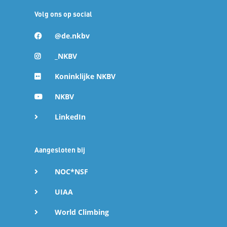
Volg ons op social
@de.nkbv
_NKBV
Koninklijke NKBV
NKBV
LinkedIn
18 mrt 2025
Aangesloten bij
WK Skimo 2025 in Morgins (Zwitserland)
NOC*NSF
Begin maart stond er weer een 'primeur' op het schema
van het Skimoteam. Zelfs na drie jaar in de Skimo-wereld
en op het World Cup-circuit zijn er nog steeds nieuwe
UIAA
events te ontdekken. Dit keer was het de eerste deelname
van het Nederlandse team aan het Wereldkampioenschap
World Climbing
Skimountaineering: een week vol wedstrijden in en rond