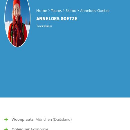
Home
Teams
Skimo
Anneloes-Goetze
ANNELOES GOETZE
Toerskiën
Woonplaats:
München (Duitsland)
Opleiding:
Economie