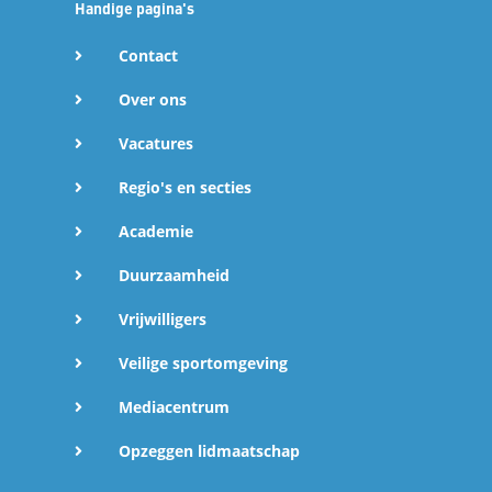
Handige pagina's
Afgelopen vrijdag 22 november 2025 vond het allereerste
NK Skimo Sprint plaats in Landgraaf. De Sprintdiscipline is
Contact
het onderdeel waarmee Skimountaineering gaat
debuteren op de Olympische Winterspelen 2026 van
Over ons
Milano Cortina.
Vacatures
Regio's en secties
Academie
Duurzaamheid
Lees verder
Vrijwilligers
Uitslagen
Veilige sportomgeving
Mediacentrum
Opzeggen lidmaatschap