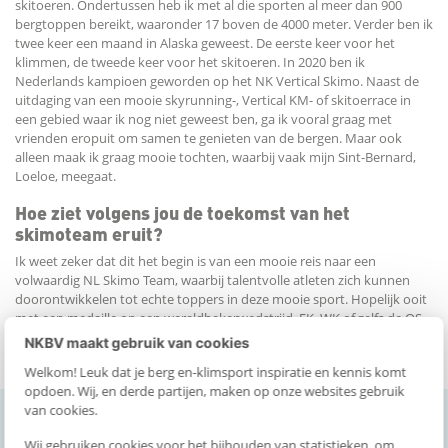
skitoeren. Ondertussen heb ik met al die sporten al meer dan 900
bergtoppen bereikt, waaronder 17 boven de 4000 meter. Verder ben ik
twee keer een maand in Alaska geweest. De eerste keer voor het
klimmen, de tweede keer voor het skitoeren. In 2020 ben ik
Nederlands kampioen geworden op het NK Vertical Skimo. Naast de
uitdaging van een mooie skyrunning-, Vertical KM- of skitoerrace in
een gebied waar ik nog niet geweest ben, ga ik vooral graag met
vrienden eropuit om samen te genieten van de bergen. Maar ook
alleen maak ik graag mooie tochten, waarbij vaak mijn Sint-Bernard,
Loeloe, meegaat.
Hoe ziet volgens jou de toekomst van het
skimoteam eruit?
Ik weet zeker dat dit het begin is van een mooie reis naar een
volwaardig NL Skimo Team, waarbij talentvolle atleten zich kunnen
doorontwikkelen tot echte toppers in deze mooie sport. Hopelijk ooit
met een medaille op een wereldbekerwedstrijd, EK, WK of zelfs de OS…
dromen moet je hebben toch!
NKBV maakt gebruik van cookies
Welkom! Leuk dat je berg en-klimsport inspiratie en kennis komt
opdoen. Wij, en derde partijen, maken op onze websites gebruik
van cookies.
Artikelen over Skimountaineeringteam
Wij gebruiken cookies voor het bijhouden van statistieken, om