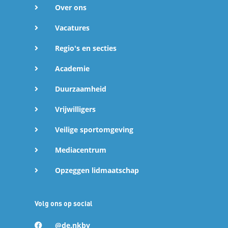
debuteren op de Olympische Winterspelen 2026 van
Over ons
Milano Cortina.
Vacatures
Regio's en secties
Academie
Duurzaamheid
Lees verder
Vrijwilligers
Uitslagen
Veilige sportomgeving
Mediacentrum
Opzeggen lidmaatschap
Volg ons op social
@de.nkbv