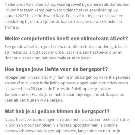
Nederlands Kampioenschap, waarbij zowel bij de heren als dames een
lid van het team kampioen werd tijdens het NK Toerskiën op 29
januari 2023 bij de Rothwald Race. En als afsluiting een resultaat en
aansluiting bij de top tijdens de laatste race van de wereldbeker in
Tromsø.
Welke competenties heeft een skimoteam atleet?
Een goede atleet kan goed skiën, is topfit, technisch onderlegd, heeft
zijn materiaal altijd tiptop in orde, laat niets aan het toeval over en
doet er alles aan om het maximale eruit te halen.
Hoe begon jouw liefde voor de bergsport?
Vroeger ben ik vaak met mijn familie in de bergen op vakantie geweest
en vanaf mijn 28ste is die liefde opnieuw opgebloeid. Inmiddels woon
ik alweer bijna 20 jaar in de Portes du Soleil, op de grens van
Zwitserland en Frankrijk, en heb ik daar mijn eigen hotel. Ik speel zo
vaak als kan buiten in de bergen.
Wat heb je al gedaan binnen de bergsport?
Naast heel veel wandelingen en trails (het liefst steil en technisch) doe
ik ook aan mountainbiken, via ferrata, sportklimmen, alpinisme,
sneeuwschoenwandelingen, alpineskiën, langlaufen en natuurlijk