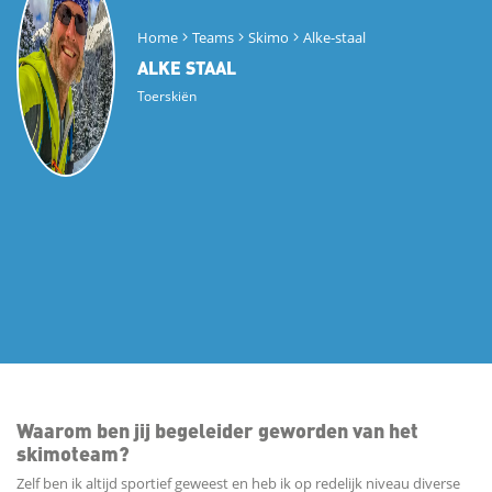
Home
Teams
Skimo
Alke-staal
ALKE STAAL
Toerskiën
Waarom ben jij begeleider geworden van het
skimoteam?
Zelf ben ik altijd sportief geweest en heb ik op redelijk niveau diverse