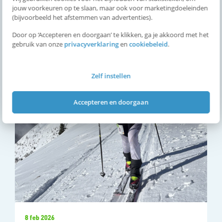
jouw voorkeuren op te slaan, maar ook voor marketingdoeleinden
(bijvoorbeeld het afstemmen van advertenties).
Uitslagen
Door op ‘Accepteren en doorgaan’ te klikken, ga je akkoord met het
gebruik van onze
privacyverklaring
en
cookiebeleid
.
Zelf instellen
Accepteren en doorgaan
8 feb 2026