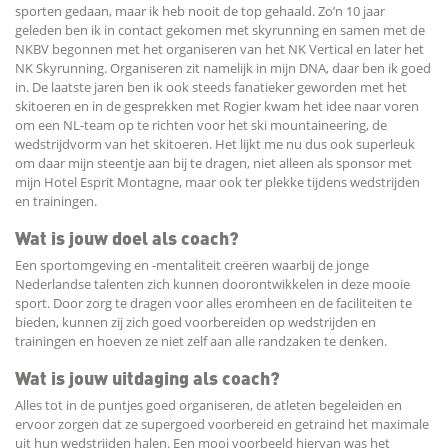
sporten gedaan, maar ik heb nooit de top gehaald. Zo’n 10 jaar
geleden ben ik in contact gekomen met skyrunning en samen met de
NKBV begonnen met het organiseren van het NK Vertical en later het
NK Skyrunning. Organiseren zit namelijk in mijn DNA, daar ben ik goed
in. De laatste jaren ben ik ook steeds fanatieker geworden met het
skitoeren en in de gesprekken met Rogier kwam het idee naar voren
om een NL-team op te richten voor het ski mountaineering, de
wedstrijdvorm van het skitoeren. Het lijkt me nu dus ook superleuk
om daar mijn steentje aan bij te dragen, niet alleen als sponsor met
mijn Hotel Esprit Montagne, maar ook ter plekke tijdens wedstrijden
en trainingen.
Wat is jouw doel als coach?
Een sportomgeving en -mentaliteit creëren waarbij de jonge
Nederlandse talenten zich kunnen doorontwikkelen in deze mooie
sport. Door zorg te dragen voor alles eromheen en de faciliteiten te
bieden, kunnen zij zich goed voorbereiden op wedstrijden en
trainingen en hoeven ze niet zelf aan alle randzaken te denken.
Wat is jouw uitdaging als coach?
Alles tot in de puntjes goed organiseren, de atleten begeleiden en
ervoor zorgen dat ze supergoed voorbereid en getraind het maximale
uit hun wedstrijden halen. Een mooi voorbeeld hiervan was het