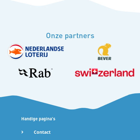
Onze partners
24 nov 2025
Rogier Wouters en Nienke Oostra winnen NK Skimo
Sprint
Handige pagina's
Afgelopen vrijdag 22 november 2025 vond het allereerste
NK Skimo Sprint plaats in Landgraaf. De Sprintdiscipline is
Contact
het onderdeel waarmee Skimountaineering gaat