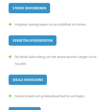
STERKE BOVENBENEN
o
p
Vergeten spiergroepen om je stabiliteit te trainen.
L
VERGETEN SPIERGROEPEN
i
De ideale skihouding om het wintersporten langer vol te
n
houden.
k
IDEALE SKIHOUDING
e
d
Sterke knieën om je belastbaarheid te verhogen.
I