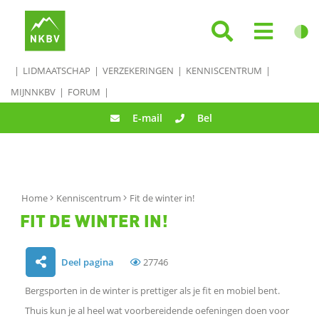
LIDMAATSCHAP
VERZEKERINGEN
KENNISCENTRUM
MIJNNKBV
FORUM
E-mail
Bel
Home
Kenniscentrum
Fit de winter in!
FIT DE WINTER IN!
Deel pagina
27746
D
Bergsporten in de winter is prettiger als je fit en mobiel bent.
e
Thuis kun je al heel wat voorbereidende oefeningen doen voor