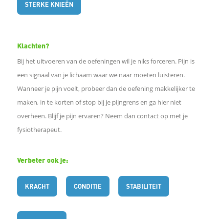
STERKE KNIEËN
n
Klachten?
W
Bij het uitvoeren van de oefeningen wil je niks forceren. Pijn is
h
een signaal van je lichaam waar we naar moeten luisteren.
Wanneer je pijn voelt, probeer dan de oefening makkelijker te
a
maken, in te korten of stop bij je pijngrens en ga hier niet
overheen. Blijf je pijn ervaren? Neem dan contact op met je
t
fysiotherapeut.
s
Verbeter ook je:
A
KRACHT
CONDITIE
STABILITEIT
p