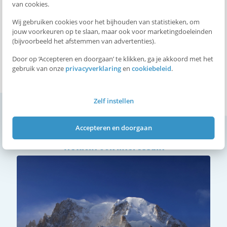
van cookies.
Wij gebruiken cookies voor het bijhouden van statistieken, om
FIT DE BERGEN IN
jouw voorkeuren op te slaan, maar ook voor marketingdoeleinden
(bijvoorbeeld het afstemmen van advertenties).
Door op ‘Accepteren en doorgaan’ te klikken, ga je akkoord met het
gebruik van onze
privacyverklaring
en
cookiebeleid
.
Toerskiën
Sneeuwschoenwandelen
Trainen
Voor starters
Zelf instellen
Accepteren en doorgaan
Wellicht ook interessant