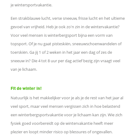
je wintersportvakantie.
l
Een strakblauwe lucht, verse sneeuw, frisse lucht en het ultieme
e
gevoel van vrijheid. Heb je ook zo'n zin in de wintervakantie?
Voor veel mensen is winterbergsport bijna een vorm van
n
topsport. Of je nu gaat pisteskiën, sneeuwschoenwandelen of
toerskiën. Ga jij 1 of 2 weken in het jaar een dag of zes de
o
sneeuw in? Die 4 tot 8 uur per dag actief bezig zijn vraagt veel
p
van je lichaam.
F
Fit de winter in!
Natuurlijk is het makkelijker voor je als je de rest van het jaar al
a
veel sport, maar veel mensen vergissen zich in hoe belastend
c
een winterbergsportvakantie voor je lichaam kan zijn. Wie zich
fysiek goed voorbereidt op de wintervakantie heeft meer
e
plezier en loopt minder risico op blessures of ongevallen.