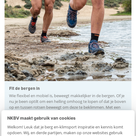
d
e
l
e
n
Fit de bergen in
Wie flexibel en mobiel is, beweegt makkelijker in de bergen. Of je
nu je been optilt om een helling omhoog te lopen of dat je boven
op en tussen rotsen beweegt om deze te beklimmen. Met een
paar oefeningen die je thuis kunt doen, verbeter jij je conditie,
NKBV maakt gebruik van cookies
kracht, mobiliteit en stabiliteit. Zo heb je meer plezier en verklein
je de kans op blessures tijdens je bergvakantie. Voor een
Welkom! Leuk dat je berg en-klimsport inspiratie en kennis komt
optimaal resultaat werk je aan elk onderdeel.
opdoen. Wij, en derde partijen, maken op onze websites gebruik