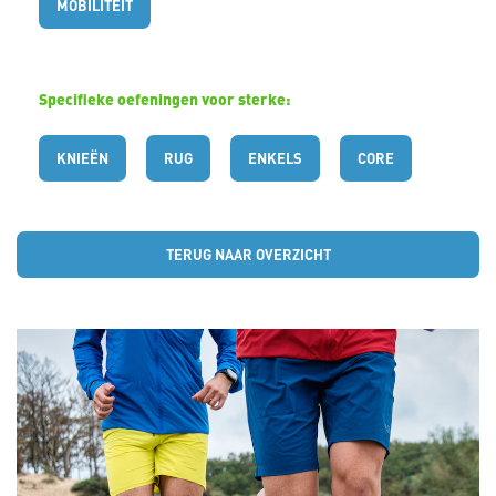
p
MOBILITEIT
L
Specifieke oefeningen voor sterke:
i
KNIEËN
RUG
ENKELS
CORE
n
k
TERUG NAAR OVERZICHT
o
m
t
e