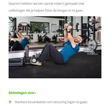
Daarom hebben we een aantal video's gemaakt met
b
oefeningen die je helpen fitter de bergen in te gaan.
o
o
k
D
e
l
Oefeningen voor:
e
Sterkere bovenbenen om verzuring tegen te gaan.
n