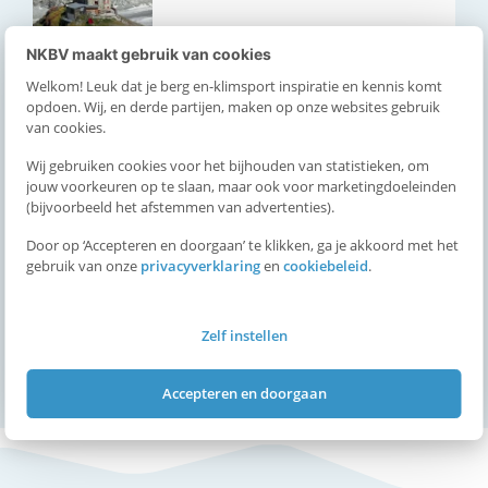
NKBV maakt gebruik van cookies
Fit de winter in!
Welkom! Leuk dat je berg en-klimsport inspiratie en kennis komt
opdoen. Wij, en derde partijen, maken op onze websites gebruik
Bekijk meer
van cookies.
Wij gebruiken cookies voor het bijhouden van statistieken, om
jouw voorkeuren op te slaan, maar ook voor marketingdoeleinden
(bijvoorbeeld het afstemmen van advertenties).
Fit de winter in: de ideale
skihouding
Door op ‘Accepteren en doorgaan’ te klikken, ga je akkoord met het
gebruik van onze
privacyverklaring
en
cookiebeleid
.
Bekijk meer
Zelf instellen
1
2
3
4
>
Accepteren en doorgaan