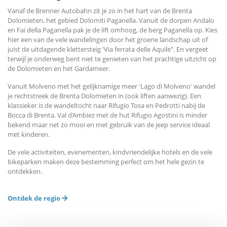
Vanaf de Brenner Autobahn zit je zo in het hart van de Brenta
Dolomieten, het gebied Dolomiti Paganella. Vanuit de dorpen Andalo
en Fai della Paganella pak je de lift omhoog, de berg Paganella op. Kies
hier een van de vele wandelingen door het groene landschap uit of
juist de uitdagende klettersteig 'Via ferrata delle Aquile". En vergeet
terwijl je onderweg bent niet te genieten van het prachtige uitzicht op
de Dolomieten en het Gardameer.
Vanuit Molveno met het gelijknamige meer 'Lago di Molveno' wandel
je rechtstreek de Brenta Dolomieten in (ook liften aanwezig). Een
klassieker is de wandeltocht naar Rifugio Tosa en Pedrotti nabij de
Bocca di Brenta. Val d’Ambiez met de hut Rifugio Agostini is minder
bekend maar net zo mooi en met gebruik van de jeep service ideaal
met kinderen.
De vele activiteiten, evenementen, kindvriendelijke hotels en de vele
bikeparken maken deze bestemming perfect om het hele gezin te
ontdekken.
Ontdek de regio