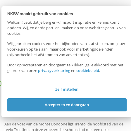
NKBV maakt gebruik van cookies
Welkom! Leuk dat je berg en-klimsport inspiratie en kennis komt
opdoen. Wij, en derde partijen, maken op onze websites gebruik van
cookies.
Wij gebruiken cookies voor het bijhouden van statistieken, om jouw
voorkeuren op te slaan, maar ook voor marketingdoeleinden
(bijvoorbeeld het afstemmen van advertenties).
Door op ‘Accepteren en doorgaan’ te klikken, ga je akkoord met het
gebruik van onze
privacyverklaring
en
cookiebeleid
.
Trento, Monte Bondone en hoogvlakte van Pinè
Zelf instellen
Op slechts een paar minuten van Trento ligt Monte Bondone met haar
bijzondere flora en fauna. Op de hoogvlakte Viote ligt een prachtige
botanische tuin en een terras waar je naar de sterren kunt kijken. Je
Accepteren en doorgaan
vindt hier een uitgebreid netwerk aan wandelpaden en een
uitdagende route die o.a. via de toppen Cima Verde en Cornetto loopt.
Aan de voet van de Monte Bondone ligt Trento, de hoofdstad van de
regio Trentino. In deze vroegere bisschopsstad met een rijke