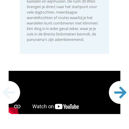
kastelen en wijnhuizen. De ruim 30 liften
brengen je direct naar het startpunt voor
vele dagtochten, meerdaagse
wandeltochten of routes waarbij je het
wandelen kunt combineren met klimmen.
Een ding is in ieder geval zeker, waar je je
ook in de Brenta Dolomieten bevindt, de
panorama's zijn adembenemend.