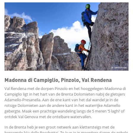
Madonna di Campiglio, Pinzolo, Val Rendena
Val Rendena met de dorpen Pinzolo en het hooggelegen Madonna di
Campiglio ligt in het hart van de Brenta Dolomieten nabij de gletsjers
Adamello-Presanella. Aan de ene kant van het dal wandel je in de
rotsige Dolomieten aan de andere kant in het waterrijke Adamello
gebergte. Maak een prachtige wandeling langs de 5 meren ‘5 laghi’ of
ontdek Val Genova met de ontelbare watervallen.
In de Brenta heb je een groot netwerk aan klettersteigs met de
beroemde ‘Via delle Bocchette’. Zo kun je in meerdere dagen de gehele