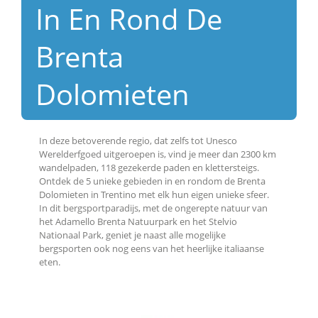
c
In En Rond De 
e
b
Brenta 
o
o
k
Dolomieten
D
e
l
e
In deze betoverende regio, dat zelfs tot Unesco
n
Werelderfgoed uitgeroepen is, vind je meer dan 2300 km
o
wandelpaden, 118 gezekerde paden en klettersteigs.
p
Ontdek de 5 unieke gebieden in en rondom de Brenta
L
Dolomieten in Trentino met elk hun eigen unieke sfeer.
i
In dit bergsportparadijs, met de ongerepte natuur van
n
het Adamello Brenta Natuurpark en het Stelvio
k
Nationaal Park, geniet je naast alle mogelijke
e
bergsporten ook nog eens van het heerlijke italiaanse
d
eten.
I
n
W
h