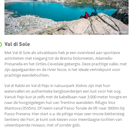
Val di Sole
Met Val di Sole als uitvalsbasis heb je een overvloed aan sportieve
activiteiten met toegang tot de Brenta Dolomieten, Adamello-
Presanella en het Ortles-Cevedale gebergte. Deze prachtige vallei, met
zijn appelgaarden en de rivier Noce, is het ideale vertrekpunt voor
prachtige wandeltochten.
Val di Rabbi en Val di Pejo in natuurpark Stelvio zijn met hun
watervallen en authentieke bergboerderijen een lust voor het oog.
Vanuit Pejo kun je zelfs met de kabelbaan naar 3.000 meter hoogte en
naar de hoogstgelegen hut van Trentino wandelen: Rifugio Vioz
Mantova (3535m). Of neem vanaf Passo Tonale de lift naar 3000m bij
Passo Presena. Hier start o.a. de pittige maar zeer mooie klettersteig
Sentiero dei Fiori. Je kunt ook kiezen voor meerdaagse tochten van
uiteenlopende niveaus, met of zonder gids.