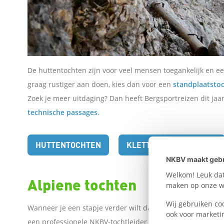
W
h
a
De huttentochten zijn voor veel mensen
toegankelijk en e
graag rustiger aan doen, kies dan voor een
standplaatsto
t
Zoek je meer uitdaging? Dan heeft Bergsportreizen dit ja
s
technische passages
.
A
HUTTENTOCHTEN
KLETTERSTEIGTOCHTEN
NKBV maakt gebr
p
Welkom! Leuk dat 
Alpiene tochten
maken op onze we
p
Wij gebruiken co
Wanneer je een stapje verder wilt dan bergwandelen, kun 
ook voor marketi
L
een professionele NKBV-tochtleider of berggids bedwing je