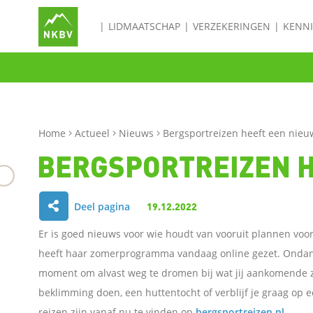
LIDMAATSCHAP
VERZEKERINGEN
KENN
Home
Actueel
Nieuws
Bergsportreizen heeft een ni
BERGSPORTREIZEN 
Deel pagina
19.12.2022
D
Er is goed nieuws voor wie houdt van vooruit plannen voor
e
heeft haar zomerprogramma vandaag online gezet. Ondanks
moment om alvast weg te dromen bij wat jij aankomende 
l
beklimming doen, een huttentocht of verblijf je graag op 
reizen zijn vanaf nu te vinden op
e
bergsportreizen.nl
.