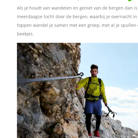
p
Als je houdt van wandelen en geniet van de bergen dan is 
meerdaagse tocht door de bergen, waarbij je overnacht i
L
toppen wandel je samen met een groep, met al je spullen 
beekjes.
i
n
k
e
d
I
n