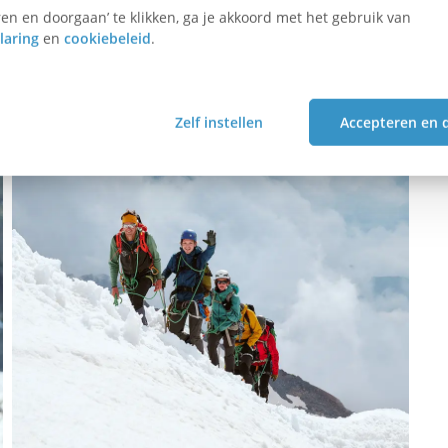
en en doorgaan’ te klikken, ga je akkoord met het gebruik van
ergte. In de avond kom je aan bij een berghut of bivak en
laring
en
cookiebeleid
.
Zelf instellen
Accepteren en 