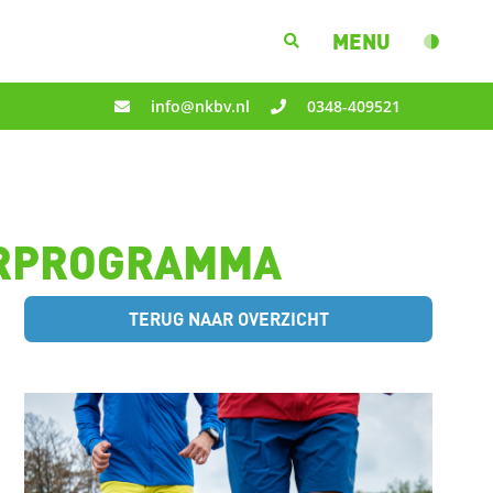
MENU
info@nkbv.nl
0348-409521
ERPROGRAMMA
TERUG NAAR OVERZICHT