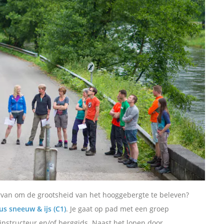
rvan om de grootsheid van het hooggebergte te beleven?
us sneeuw & ijs (C1)
. Je gaat op pad met een groep
nstructeur en/of berggids. Naast het lopen door