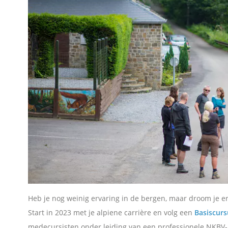
Heb je nog weinig ervaring in de bergen, maar droom je e
Start in 2023 met je alpiene carrière en volg een
Basiscurs
medecursisten onder leiding van een professionele NKBV-i