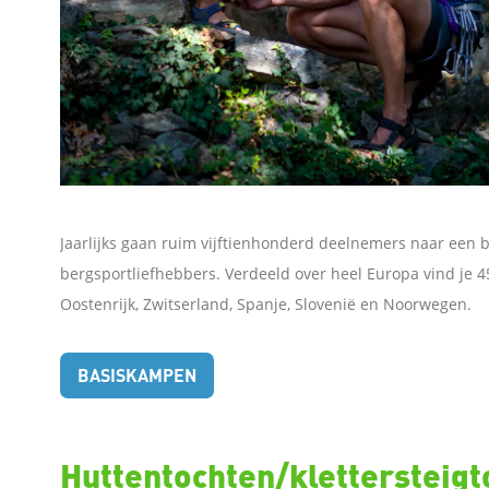
o
o
k
D
e
Jaarlijks gaan ruim
vijftienhonderd deelnemers naar een 
bergsportliefhebbers. Verdeeld over heel Europa vind je 45
l
Oostenrijk, Zwitserland, Spanje, Slovenië en Noorwegen.
e
BASISKAMPEN
n
o
Huttentochten/klettersteigt