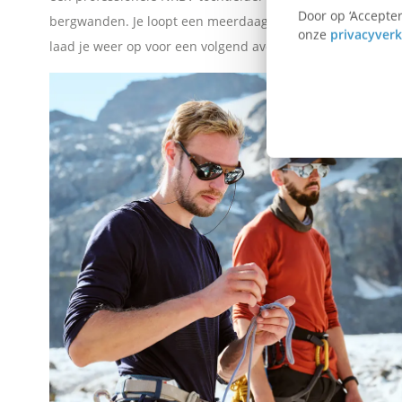
Door op ‘Accepter
bergwanden. Je loopt een meerdaagse tocht in het hooggeb
i
onze
privacyverk
laad je weer op voor een volgend avontuur.
n
k
o
m
t
e
d
e