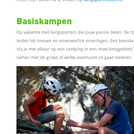
n
Basiskampen
o
Op vakantie met bergsporters die jouw passie delen. De f
leiden tot nieuwe en onverwachte ervaringen. Een basiska
p
sta je met elkaar op een camping in een mooi berggebied
samen met de groep af welke avonturen ze gaan beleven.
F
a
c
e
b