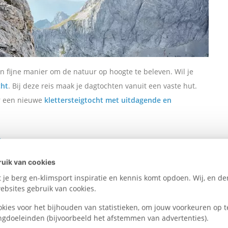
en fijne manier om de natuur op hoogte te beleven. Wil je
cht
. Bij deze reis maak je dagtochten vanuit een vaste hut.
ar een nieuwe
klettersteigtocht met uitdagende en
uik van cookies
je berg en-klimsport inspiratie en kennis komt opdoen. Wij, en der
bsites gebruik van cookies.
okies voor het bijhouden van statistieken, om jouw voorkeuren op t
je alpien terrein gaan verkennen. Onder begeleiding van
ngdoeleinden (bijvoorbeeld het afstemmen van advertenties).
 ijzige gletsjers, diepe spleten, hoge sneeuwranden en steile