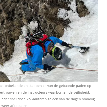
r het onbekende en stappen ze van de gebaande paden op
fvertrouwen en de instructeurs waarborgen de veiligheid.
 minder snel doet. Zo klauteren ze een van de dagen omhoog
 weer af te dalen.