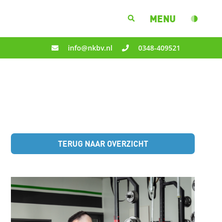
MENU
info@nkbv.nl
0348-409521
TERUG NAAR OVERZICHT