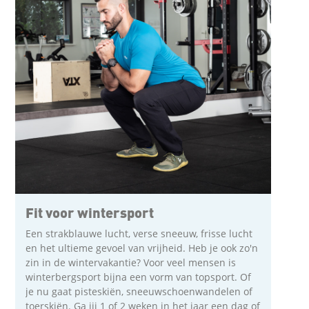
Fit voor wintersport
Een strakblauwe lucht, verse sneeuw, frisse lucht
en het ultieme gevoel van vrijheid. Heb je ook zo'n
zin in de wintervakantie? Voor veel mensen is
winterbergsport bijna een vorm van topsport. Of
je nu gaat pisteskiën, sneeuwschoenwandelen of
toerskiën. Ga jij 1 of 2 weken in het jaar een dag of