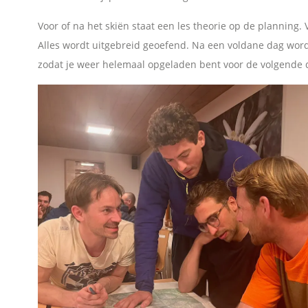
Voor of na het skiën staat een les theorie op de planning
Alles wordt uitgebreid geoefend. Na een voldane dag wor
zodat je weer helemaal opgeladen bent voor de volgende 