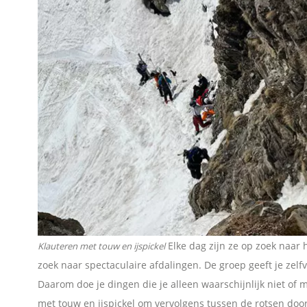
l
e
n
Elke dag zijn ze op zoek naa
Klauteren met touw en ijspickel
zoek naar spectaculaire afdalingen. De groep geeft je zel
Daarom doe je dingen die je alleen waarschijnlijk niet of
met touw en ijspickel om vervolgens tussen de rotsen door