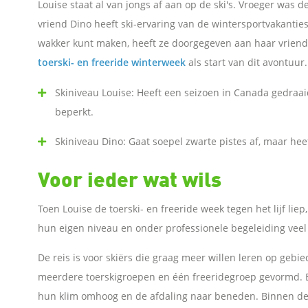
o
Louise staat al van jongs af aan op de ski's. Vroeger was d
vriend Dino heeft ski-ervaring van de wintersportvakanties
o
wakker kunt maken, heeft ze doorgegeven aan haar vriend
toerski- en freeride winterweek
als start van dit avontuur.
k
Skiniveau Louise: Heeft een seizoen in Canada gedraaid 
D
beperkt.
Skiniveau Dino: Gaat soepel zwarte pistes af, maar heef
e
Voor ieder wat wils
l
Toen Louise de toerski- en freeride week tegen het lijf lie
e
hun eigen niveau en onder professionele begeleiding veel l
n
De reis is voor skiërs die graag meer willen leren op gebie
meerdere toerskigroepen en één freeridegroep gevormd. El
o
hun klim omhoog en de afdaling naar beneden. Binnen de