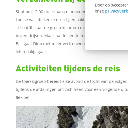
Door op ‘Accepter
i
onze
privacyverk
Stipt om 12.00 uur staan ze beneden bij de lift. Het keuz
Louise was de keuze direct gemaakt: freeriden. Ook Dino ma
n
ski-outfit staat de groep klaar om met de lift omhoog te 
boven drijven. Maar na de eerste freeride-afdaling neemt
k
Bas gaat Dino met meer vertrouwen de berg af. De eerste d
leien dakje gaat.
o
Activiteiten tijdens de reis
m
De toerskigroep bereidt elke avond de tocht van de volgen
t
tijdens de afdalingen om zich heen voor een volgende uitda
e
flexibel.
d
e