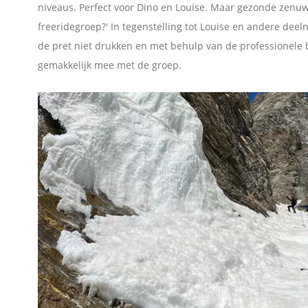
niveaus. Perfect voor Dino en Louise. Maar gezonde zenuw
p
freeridegroep?' In tegenstelling tot Louise en andere dee
L
de pret niet drukken en met behulp van de professionele 
gemakkelijk mee met de groep.
i
n
k
e
d
I
n