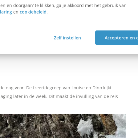
en en doorgaan’ te klikken, ga je akkoord met het gebruik van
laring
en
cookiebeleid
.
emoment breekt aan; wordt het toerskiën of freeriden? Voor
akt, na enige twijfel, de keuze voor freeriden. Volledig in
gaan. De spanning over het ervaringsniveau komt nog even
Zelf instellen
Accepteren en 
 de spanning af. Met aanwijzingen van instructeurs Arend en
ag zet perfect de toon voor de rest van de reis, wat van een
de dag voor. De freeridegroep van Louise en Dino kijkt
ging later in de week. Dit maakt de invulling van de reis