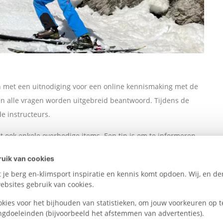
en met een uitnodiging voor een online kennismaking met de
en alle vragen worden uitgebreid beantwoord. Tijdens de
e instructeurs.
t ook enkele overbodige items. Een tip is om te informeren
s op de lijst. Het is aan te raden om oordopjes mee te nemen,
uik van cookies
lemaal te kunnen afsluiten zodat je de volgende dag weer fris
je berg en-klimsport inspiratie en kennis komt opdoen. Wij, en der
amera of andere elektrische apparaten mee te nemen, dan zijn
bsites gebruik van cookies.
erghut zijn namelijk een beperkt aantal stroompunten.
okies voor het bijhouden van statistieken, om jouw voorkeuren op t
ngdoeleinden (bijvoorbeeld het afstemmen van advertenties).