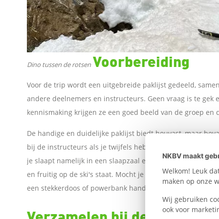
W
h
Voorbereiding
a
Dino tussen de rotsen
Voor de trip wordt een uitgebreide paklijst gedeeld, sam
t
andere deelnemers en instructeurs. Geen vraag is te gek 
s
kennismaking krijgen ze een goed beeld van de groep en d
De handige en duidelijke paklijst biedt houvast, maar beva
A
bij de instructeurs als je twijfels hebt over sommige item
NKBV maakt gebr
p
je slaapt namelijk in een slaapzaal en het is fijn om je he
Welkom! Leuk dat 
en fruitig op de ski's staat. Mocht je van plan zijn een c
maken op onze we
p
een stekkerdoos of powerbank handige aanraders. In de b
Wij gebruiken co
ook voor marketi
Verzamelen bij de lift
L