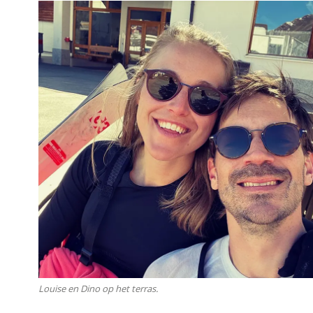
n
o
p
F
a
c
e
b
Louise en Dino op het terras.