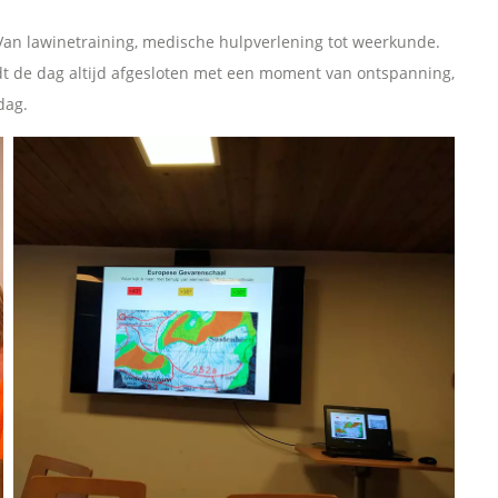
. Van lawinetraining, medische hulpverlening tot weerkunde.
dt de dag altijd afgesloten met een moment van ontspanning,
dag.