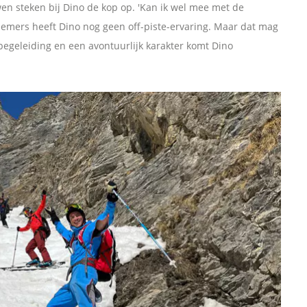
en steken bij Dino de kop op. 'Kan ik wel mee met de
lnemers heeft Dino nog geen off-piste-ervaring. Maar dat mag
begeleiding en een avontuurlijk karakter komt Dino