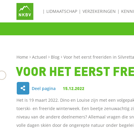
LIDMAATSCHAP
VERZEKERINGEN
KENN
Home
Actueel
Blog
Voor het eerst freeriden in Silvrett
VOOR HET EERST FRE
Deel pagina
15.12.2022
D
Het is 19 maart 2022. Dino en Louise zijn met een volgepak
e
toerski- en freeride winterweek. Een beetje zenuwachtig z
niveau van de andere deelnemers? Allemaal vragen die sn
l
volle dagen skiën door de ongerepte natuur onder begelei
e