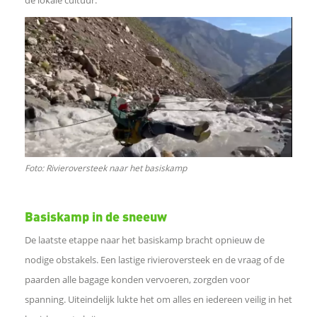
e
n
o
p
L
Foto: Rivieroversteek naar het basiskamp
i
Basiskamp in de sneeuw
n
De laatste etappe naar het basiskamp bracht opnieuw de
k
nodige obstakels. Een lastige rivieroversteek en de vraag of de
paarden alle bagage konden vervoeren, zorgden voor
e
spanning. Uiteindelijk lukte het om alles en iedereen veilig in het