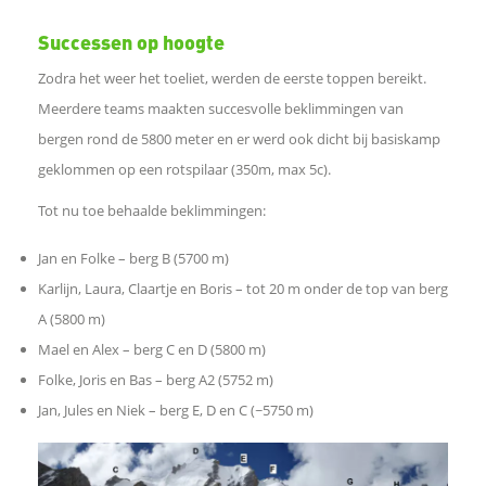
p
Successen op hoogte
Zodra het weer het toeliet, werden de eerste toppen bereikt.
p
Meerdere teams maakten succesvolle beklimmingen van
bergen rond de 5800 meter en er werd ook dicht bij basiskamp
L
geklommen op een rotspilaar (350m, max 5c).
i
Tot nu toe behaalde beklimmingen:
n
Jan en Folke – berg B (5700 m)
Karlijn, Laura, Claartje en Boris – tot 20 m onder de top van berg
k
A (5800 m)
Mael en Alex – berg C en D (5800 m)
o
Folke, Joris en Bas – berg A2 (5752 m)
Jan, Jules en Niek – berg E, D en C (~5750 m)
m
t