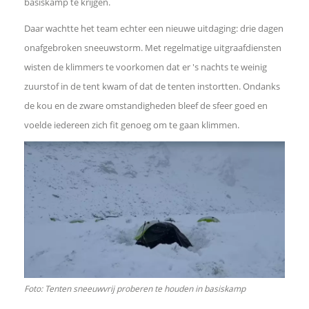
basiskamp te krijgen.
d
Daar wachtte het team echter een nieuwe uitdaging: drie dagen
I
onafgebroken sneeuwstorm. Met regelmatige uitgraafdiensten
wisten de klimmers te voorkomen dat er 's nachts te weinig
n
zuurstof in de tent kwam of dat de tenten instortten. Ondanks
de kou en de zware omstandigheden bleef de sfeer goed en
W
voelde iedereen zich fit genoeg om te gaan klimmen.
h
a
t
s
Foto: Tenten sneeuwvrij proberen te houden in basiskamp
A