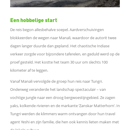
e
Een hobbelige start
b
De reis begon allesbehalve soepel. Aardverschuivingen
blokkeerden de wegen naar Manali, waardoor de autorit twee
o
dagen langer duurde dan gepland. Het chaotische Indiase
verkeer zorgde voor bijzondere taferelen, en geduld werd op de
o
proef gesteld. Het kostte het team 30 uur om slechts 100
kilometer af te leggen.
k
Vanaf Manali vervolgde de groep hun reis naar Tungri.
D
Onderweg veranderde het landschap spectaculair – van
vochtige jungle naar een droog bergwoestijngebied. Ze zagen
e
yaks, kolkende rivieren en de markante ‘Zanskar Matterhorn’. In
Tungri werden de klimmers warm ontvangen door hun travel
l
agent Yeshi en zijn familie, die hen ook kennis lieten maken met
de lokale cultuur.