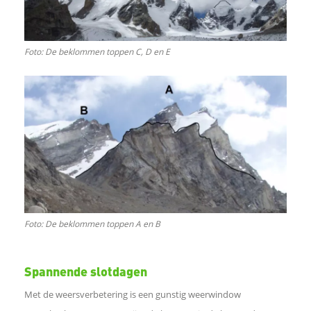
e
Foto: De beklommen toppen C, D en E
d
e
l
e
n
Foto: De beklommen toppen A en B
Spannende slotdagen
Met de weersverbetering is een gunstig weerwindow