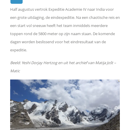
Half augustus vertrok Expeditie Academie IV naar India voor
e
een grote uitdaging, de eindexpeditie. Na een chaotische reis en
een start vol sneeuw heeft het team inmiddels meerdere
l
toppen rond de 5800 meter op zijn naam staan. De komende
dagen worden beslissend voor het eindresultaat van de
e
expeditie.
n
Beeld: Yeshi Dorjay Hertzog en uit het archief van Matija Joŝt –
Matic
o
p
F
a
c