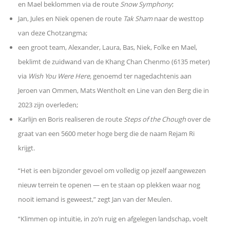
en Mael beklommen via de route
Snow Symphony
;
Jan, Jules en Niek openen de route
Tak Sham
naar de westtop
e
van deze Chotzangma;
n
een groot team, Alexander, Laura, Bas, Niek, Folke en Mael,
beklimt de zuidwand van de Khang Chan Chenmo (6135 meter)
o
via
Wish You Were Here,
genoemd ter nagedachtenis aan
Jeroen van Ommen, Mats Wentholt en Line van den Berg die in
p
2023 zijn overleden;
Karlijn en Boris realiseren de route
Steps of the Chough
over de
L
graat van een 5600 meter hoge berg die de naam Rejam Ri
i
krijgt.
“Het is een bijzonder gevoel om volledig op jezelf aangewezen
n
nieuw terrein te openen — en te staan op plekken waar nog
k
nooit iemand is geweest,” zegt Jan van der Meulen.
“Klimmen op intuïtie, in zo’n ruig en afgelegen landschap, voelt
e