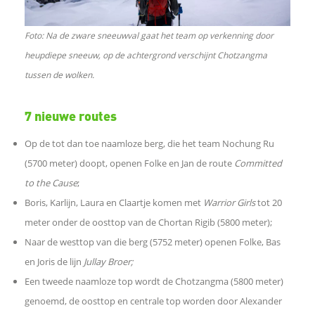
c
Foto: Na de zware sneeuwval gaat het team op verkenning door
e
heupdiepe sneeuw, op de achtergrond verschijnt Chotzangma
tussen de wolken.
b
7 nieuwe routes
o
Op de tot dan toe naamloze berg, die het team Nochung Ru
o
(5700 meter) doopt, openen Folke en Jan de route
Committed
to the Cause
;
k
Boris, Karlijn, Laura en Claartje komen met
Warrior Girls
tot 20
meter onder de oosttop van de Chortan Rigib (5800 meter);
D
Naar de westtop van die berg (5752 meter) openen Folke, Bas
en Joris de lijn
Jullay Broer;
e
Een tweede naamloze top wordt de Chotzangma (5800 meter)
genoemd, de oosttop en centrale top worden door Alexander
l