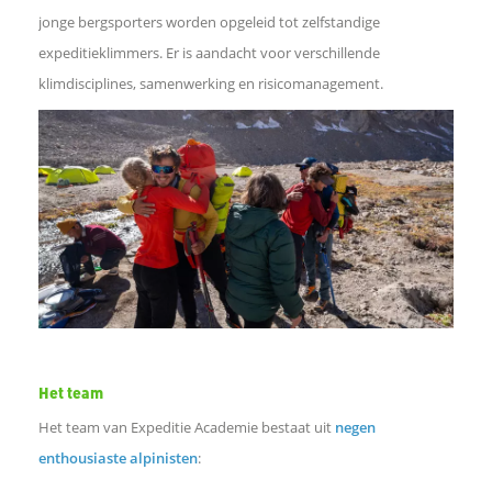
t
jonge bergsporters worden opgeleid tot zelfstandige
expeditieklimmers. Er is aandacht voor verschillende
e
klimdisciplines, samenwerking en risicomanagement.
d
e
l
e
n
Het team
Het team van Expeditie Academie bestaat uit
negen
enthousiaste alpinisten
: