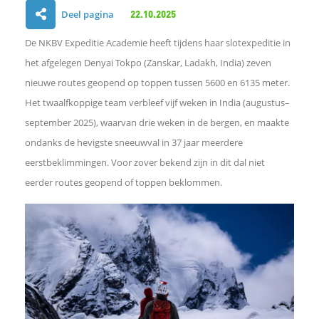
Deel pagina
22.10.2025
D
De NKBV Expeditie Academie heeft tijdens haar slotexpeditie in
e
het afgelegen Denyai Tokpo (Zanskar, Ladakh, India) zeven
nieuwe routes geopend op toppen tussen 5600 en 6135 meter.
l
Het twaalfkoppige team verbleef vijf weken in India (augustus–
september 2025), waarvan drie weken in de bergen, en maakte
e
ondanks de hevigste sneeuwval in 37 jaar meerdere
n
eerstbeklimmingen. Voor zover bekend zijn in dit dal niet
eerder routes geopend of toppen beklommen.
o
p
F
a