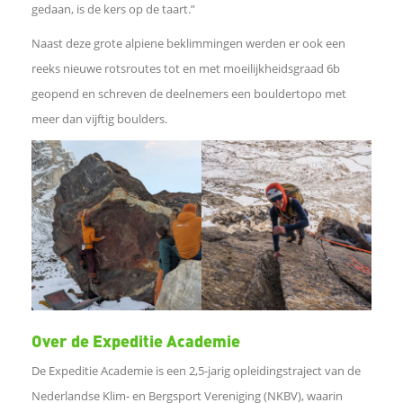
A
gedaan, is de kers op de taart.”
Naast deze grote alpiene beklimmingen werden er ook een
p
reeks nieuwe rotsroutes tot en met moeilijkheidsgraad 6b
p
geopend en schreven de deelnemers een bouldertopo met
meer dan vijftig boulders.
L
i
n
k
o
Over de Expeditie Academie
m
De Expeditie Academie is een 2,5-jarig opleidingstraject van de
Nederlandse Klim- en Bergsport Vereniging (NKBV), waarin