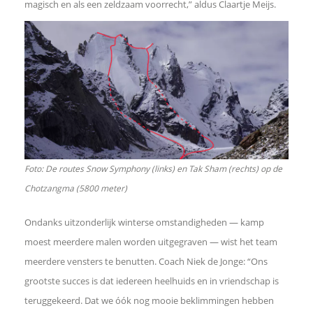
magisch en als een zeldzaam voorrecht,” aldus Claartje Meijs.
d
I
n
W
Foto: De routes Snow Symphony (links) en Tak Sham (rechts) op de
h
Chotzangma (5800 meter)
a
Ondanks uitzonderlijk winterse omstandigheden — kamp
moest meerdere malen worden uitgegraven — wist het team
t
meerdere vensters te benutten. Coach Niek de Jonge: “Ons
s
grootste succes is dat iedereen heelhuids en in vriendschap is
teruggekeerd. Dat we óók nog mooie beklimmingen hebben