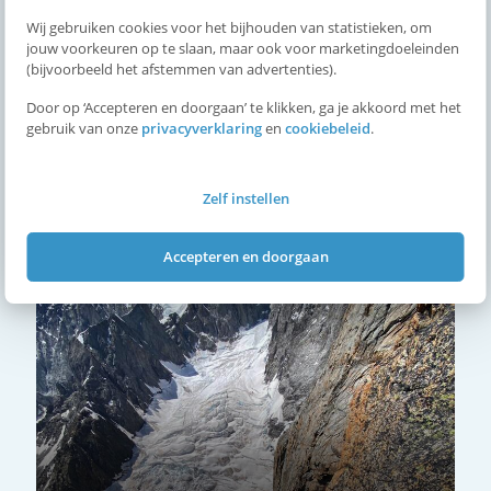
d
Wij gebruiken cookies voor het bijhouden van statistieken, om
jouw voorkeuren op te slaan, maar ook voor marketingdoeleinden
e
(bijvoorbeeld het afstemmen van advertenties).
Door op ‘Accepteren en doorgaan’ te klikken, ga je akkoord met het
l
gebruik van onze
privacyverklaring
en
cookiebeleid
.
e
Zelf instellen
Volg de SKT3 op jouw manier
n
Accepteren en doorgaan