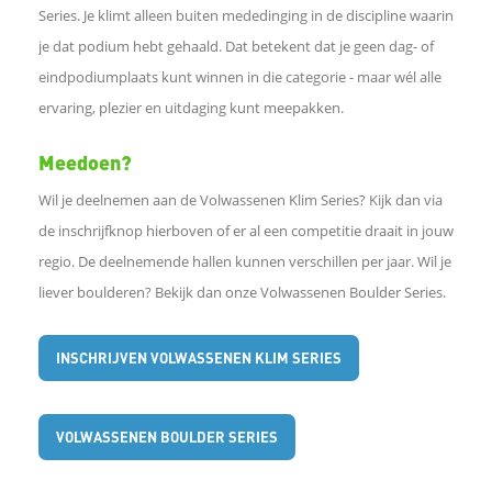
Series. Je klimt alleen buiten mededinging in de discipline waarin
o
je dat podium hebt gehaald. Dat betekent dat je geen dag- of
eindpodiumplaats kunt winnen in die categorie - maar wél alle
p
ervaring, plezier en uitdaging kunt meepakken.
L
Meedoen?
Wil je deelnemen aan de Volwassenen Klim Series? Kijk dan via
i
de inschrijfknop hierboven of er al een competitie draait in jouw
n
regio. De deelnemende hallen kunnen verschillen per jaar. Wil je
liever boulderen? Bekijk dan onze Volwassenen Boulder Series.
k
INSCHRIJVEN VOLWASSENEN KLIM SERIES
e
d
VOLWASSENEN BOULDER SERIES
I