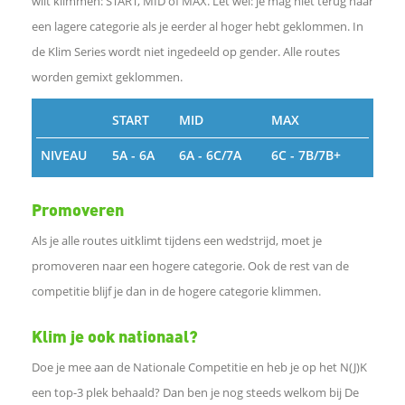
wilt klimmen: START, MID of MAX. Let wel: je mag niet terug naar
b
een lagere categorie als je eerder al hoger hebt geklommen. In
de Klim Series wordt niet ingedeeld op gender. Alle routes
o
worden gemixt geklommen.
o
START
MID
MAX
NIVEAU
5A - 6A
6A - 6C/7A
6C - 7B/7B+
k
Promoveren
D
Als je alle routes uitklimt tijdens een wedstrijd, moet je
e
promoveren naar een hogere categorie. Ook de rest van de
competitie blijf je dan in de hogere categorie klimmen.
l
Klim je ook nationaal?
e
Doe je mee aan de Nationale Competitie en heb je op het N(J)K
een top-3 plek behaald? Dan ben je nog steeds welkom bij De
n