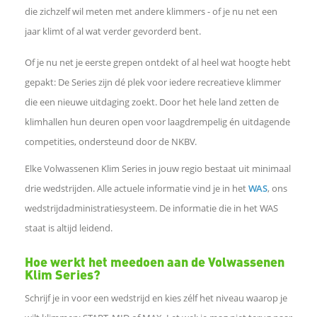
die zichzelf wil meten met andere klimmers - of je nu net een
l
jaar klimt of al wat verder gevorderd bent.
e
Of je nu net je eerste grepen ontdekt of al heel wat hoogte hebt
gepakt: De Series zijn dé plek voor iedere recreatieve klimmer
n
die een nieuwe uitdaging zoekt. Door het hele land zetten de
klimhallen hun deuren open voor laagdrempelig én uitdagende
o
competities, ondersteund door de NKBV.
p
Elke Volwassenen Klim Series in jouw regio bestaat uit minimaal
drie wedstrijden. Alle actuele informatie vind je in het
WAS
, ons
F
wedstrijdadministratiesysteem. De informatie die in het WAS
staat is altijd leidend.
a
Hoe werkt het meedoen aan de Volwassenen
c
Klim Series?
Schrijf je in voor een wedstrijd en kies zélf het niveau waarop je
e