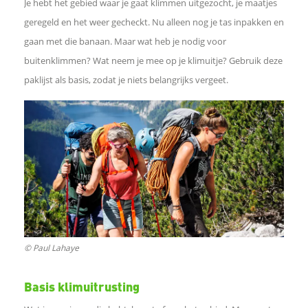
Je hebt het gebied waar je gaat klimmen uitgezocht, je maatjes
e
geregeld en het weer gecheckt. Nu alleen nog je tas inpakken en
gaan met die banaan. Maar wat heb je nodig voor
l
buitenklimmen? Wat neem je mee op je klimuitje? Gebruik deze
paklijst als basis, zodat je niets belangrijks vergeet.
e
n
o
p
F
© Paul Lahaye
a
Basis klimuitrusting
c