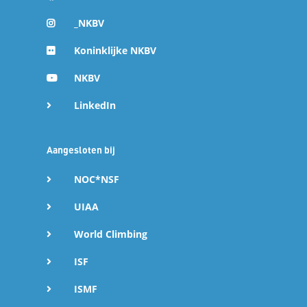
_NKBV
Koninklijke NKBV
NKBV
LinkedIn
Aangesloten bij
NOC*NSF
UIAA
World Climbing
ISF
ISMF