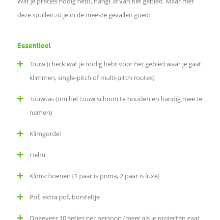
Wat je precies nodig hebt, hangt af van het gebied. Maar met
e
deze spullen zit je in de meeste gevallen goed:
b
Essentieel
o
Touw (check wat je nodig hebt voor het gebied waar je gaat
klimmen, single-pitch of multi-pitch routes)
o
Touwtas (om het touw schoon te houden en handig mee te
k
nemen)
Klimgordel
D
Helm
e
Klimschoenen (1 paar is prima, 2 paar is luxe)
l
Pof, extra pof, borsteltje
e
Ongeveer 10 setjes per persoon (meer als je projecten gaat