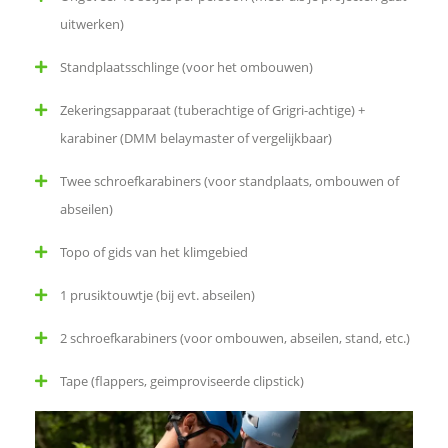
uitwerken)
n
Standplaatsschlinge (voor het ombouwen)
o
Zekeringsapparaat (tuberachtige of Grigri-achtige) +
p
karabiner (DMM belaymaster of vergelijkbaar)
L
Twee schroefkarabiners (voor standplaats, ombouwen of
abseilen)
i
Topo of gids van het klimgebied
n
1 prusiktouwtje (bij evt. abseilen)
k
2 schroefkarabiners (voor ombouwen, abseilen, stand, etc.)
e
Tape (flappers, geimproviseerde clipstick)
d