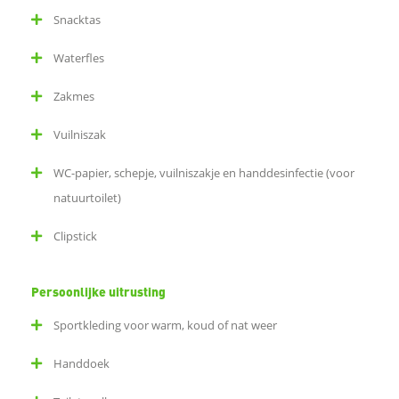
Snacktas
p
Waterfles
L
Zakmes
Vuilniszak
i
WC-papier, schepje, vuilniszakje en handdesinfectie (voor
n
natuurtoilet)
k
Clipstick
o
Persoonlijke uitrusting
m
Sportkleding voor warm, koud of nat weer
t
Handdoek