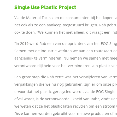
Single Use Plastic Project
L
Via de Material Facts zien de consumenten bij het kopen
i
het ook als ze een aankoop toegestuurd krijgen. Rab gebrui
ook te doen. “We kunnen het niet alleen, dit vraagt een in
n
“In 2019 werd Rab een van de oprichters van het EOG Sin
k
Samen met de industrie werkten we aan een routekaart om 
aanzienlijk te verminderen. Nu nemen we samen met meer
o
verantwoordelijkheid voor het verminderen van plastic ve
m
Een grote stap die Rab zette was het verwijderen van verm
verpakkingen die we nu nog gebruiken, zijn er om onze pr
t
ervoor dat het plastic gerecycled wordt, via de EOG Single
afval wordt, is de verantwoordelijkheid van Rab", vindt De
e
we weten dat ze het plastic laten recyclen om een stroom
d
Deze kunnen worden gebruikt voor nieuwe producten of ni