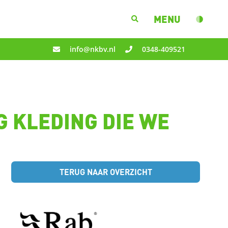
MENU
info@nkbv.nl
0348-409521
G KLEDING DIE WE
TERUG NAAR OVERZICHT