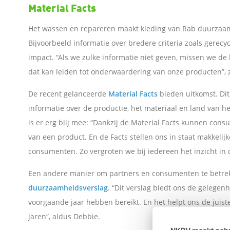
o
Material Facts
Het wassen en repareren maakt kleding van Rab duurzaam
p
Bijvoorbeeld informatie over bredere criteria zoals gerecy
L
impact. “Als we zulke informatie niet geven, missen we d
dat kan leiden tot onderwaardering van onze producten”, 
i
De recent gelanceerde
Material Facts
bieden uitkomst. Dit
informatie over de productie, het materiaal en land van h
n
is er erg blij mee: “Dankzij de Material Facts kunnen co
k
van een product. En de Facts stellen ons in staat makkeli
consumenten. Zo vergroten we bij iedereen het inzicht in
e
Een andere manier om partners en consumenten te betrekke
d
duurzaamheidsverslag
. “Dit verslag biedt ons de gelegenh
voorgaande jaar hebben bereikt. En het helpt ons de juist
I
jaren”, aldus Debbie.