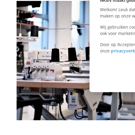
NKBV maakt gebr
n
Welkom! Leuk dat 
maken op onze we
W
Wij gebruiken co
ook voor marketi
h
Door op ‘Accepter
onze
privacyverk
a
t
s
A
p
p