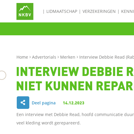
LIDMAATSCHAP
VERZEKERINGEN
KENN
Home
Advertorials
Merken
Interview Debbie Read (Rab
INTERVIEW DEBBIE R
NIET KUNNEN REPA
Deel pagina
14.12.2023
D
Een interview met Debbie Read, hoofd communicatie duurz
e
veel kleding wordt gerepareerd.
l