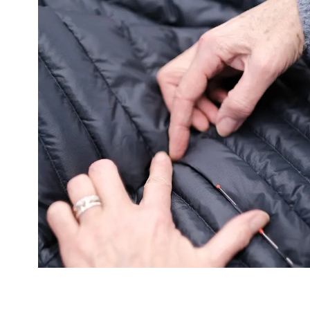
o
o
k
D
e
l
e
n