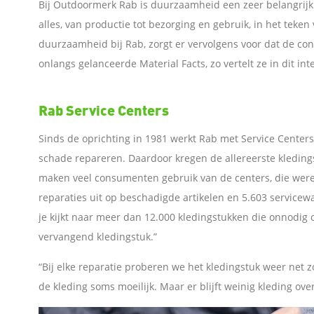
Bij Outdoormerk Rab is duurzaamheid een zeer belangrijk
alles, van productie tot bezorging en gebruik, in het te
e
duurzaamheid bij Rab, zorgt er vervolgens voor dat de con
onlangs gelanceerde Material Facts, zo vertelt ze in dit int
n
o
Rab Service Centers
p
Sinds de oprichting in 1981 werkt Rab met Service Centers
schade repareren. Daardoor kregen de allereerste kleding
F
maken veel consumenten gebruik van de centers, die werel
reparaties uit op beschadigde artikelen en 5.603 servicew
a
je kijkt naar meer dan 12.000 kledingstukken die onnodig 
vervangend kledingstuk.”
c
“Bij elke reparatie proberen we het kledingstuk weer net zo
e
de kleding soms moeilijk. Maar er blijft weinig kleding ov
b