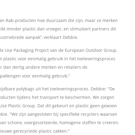
 van Rab-producten hoe duurzaam die zijn, maar ze merken
kt minder plastic dan vroeger, en stimuleert partners dit
dustriebrede aanpak”, verklaart Debbie.
gle Use Packaging Project van de European Outdoor Group.
plastic voor eenmalig gebruik in het toeleveringsproces
 dan dertig andere merken en retailers de
rpakkingen voor eenmalig gebruik.”
ijdbare polybags uit het toeleveringsproces. Debbie: "De
oducten tijdens het transport te beschermen. We zorgen
 Use Plastic Group. Dat dit gebeurt en plastic geen gewoon
bbie. "We zijn aangesloten bij specifieke recyclers waarvan
 van schone, voorgesorteerde, homogene stoffen te creëren.
euwe gerecyclede plastic zakken."