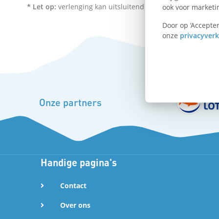
o
* Let op:
verlenging kan uitsluitend worden aangevraagd v
ook voor marketi
o
Door op ‘Accepter
onze
privacyverk
k
D
Onze partners
e
l
e
Handige pagina's
n
Contact
o
Over ons