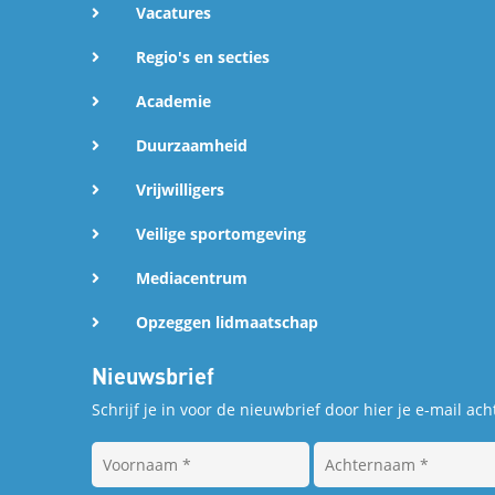
Vacatures
p
Regio's en secties
L
Academie
i
Duurzaamheid
n
Vrijwilligers
Veilige sportomgeving
k
Mediacentrum
e
Opzeggen lidmaatschap
d
Nieuwsbrief
I
Schrijf je in voor de nieuwbrief door hier je e-mail acht
n