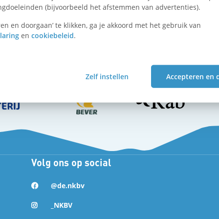
oor aanvang van je reis.
ngdoeleinden (bijvoorbeeld het afstemmen van advertenties).
en en doorgaan’ te klikken, ga je akkoord met het gebruik van
laring
en
cookiebeleid
.
Zelf instellen
Accepteren en 
Volg ons op social
@de.nkbv
_NKBV