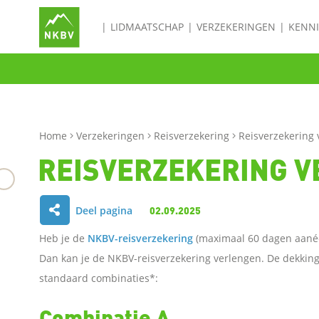
LIDMAATSCHAP
VERZEKERINGEN
KENN
Home
Verzekeringen
Reisverzekering
Reisverzekering 
REISVERZEKERING 
Deel pagina
02.09.2025
D
Heb je de
NKBV-reisverzekering
(maximaal 60 dagen aanéén
e
Dan kan je de NKBV-reisverzekering verlengen. De dekking 
standaard combinaties*:
l
Combinatie A
e