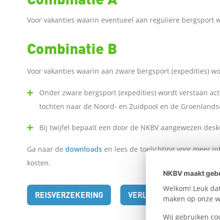
Voor vakanties waarin eventueel aan reguliere bergsport 
n
Combinatie B
o
Voor vakanties waarin aan zware bergsport (expedities) w
p
Onder zware bergsport (expedities) wordt verstaan act
F
tochten naar de Noord- en Zuidpool en de Groenlandse
a
Bij twijfel bepaalt een door de NKBV aangewezen desk
c
Ga naar de
downloads
en lees de toelichting voor meer i
kosten.
e
NKBV maakt gebr
Welkom! Leuk dat 
REISVERZEKERING
VERLENGEN
b
maken op onze we
Wij gebruiken co