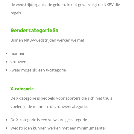
e
de wedstrijdorganisatie gelden. In dat geval volgt de NKBV die
regels.
b
Gendercategorieën
o
Binnen NKBV-wedstrijden werken we met:
o
mannen
k
vrouwen
(waar mogelijk) een X-categorie
D
X-categorie
e
De X-categorie is bedoeld voor sporters die zich niet thuis
voelen in de mannen- of vrouwencategorie.
l
De X-categorie is een volwaardige categorie
e
Wedstrijden kunnen werken met een minimumaantal