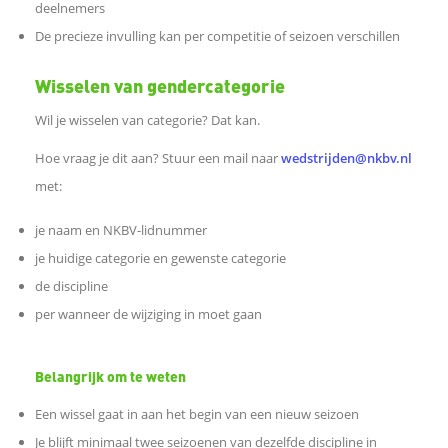
deelnemers
n
De precieze invulling kan per competitie of seizoen verschillen
o
Wisselen van gendercategorie
p
Wil je wisselen van categorie? Dat kan.
Hoe vraag je dit aan? Stuur een mail naar
wedstrijden@nkbv.nl
L
met:
i
je naam en NKBV-lidnummer
je huidige categorie en gewenste categorie
n
de discipline
per wanneer de wijziging in moet gaan
k
e
Belangrijk om te weten
Een wissel gaat in aan het begin van een nieuw seizoen
d
Je blijft minimaal twee seizoenen van dezelfde discipline in