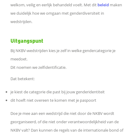
e
welkom, veilig en eerlijk behandeld voelt. Met dit
beleid
maken
we duidelijk hoe we omgaan met genderdiversiteit in
l
wedstrijden.
e
Uitgangspunt
n
Bij NKBV-wedstrijden kies je zelf in welke gendercategorie je
meedoet.
o
Dit noemen we zelfidentificatie.
p
Dat betekent:
F
je kiest de categorie die past bij jouw genderidentiteit
dit hoeft niet overeen te komen met je paspoort
a
Doe je mee aan een wedstrijd die niet door de NKBV wordt
c
georganiseerd, of die niet onder verantwoordelijkheid van de
NKBV valt? Dan kunnen de regels van de internationale bond of