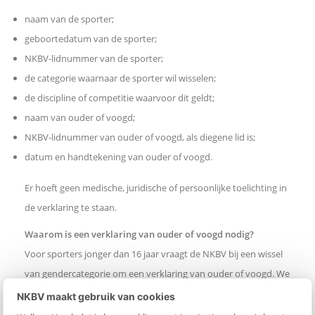
naam van de sporter;
geboortedatum van de sporter;
NKBV-lidnummer van de sporter;
de categorie waarnaar de sporter wil wisselen;
de discipline of competitie waarvoor dit geldt;
naam van ouder of voogd;
NKBV-lidnummer van ouder of voogd, als diegene lid is;
datum en handtekening van ouder of voogd.
Er hoeft geen medische, juridische of persoonlijke toelichting in
de verklaring te staan.
Waarom is een verklaring van ouder of voogd nodig?
Voor sporters jonger dan 16 jaar vraagt de NKBV bij een wissel
van gendercategorie om een verklaring van ouder of voogd. We
doen dit omdat het om minderjarige sporters gaat en we
NKBV maakt gebruik van cookies
zorgvuldig willen omgaan met verzoeken om van