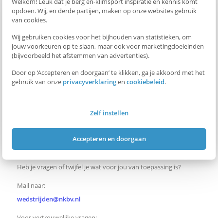
Welkom! Leuk dat je berg en-klimsport inspiratie en kennis komt
opdoen. Wij, en derde partijen, maken op onze websites gebruik
gendercategorie te wisselen. De verklaring bevestigt dat
van cookies.
ouder(s) of voogd op de hoogte zijn van het verzoek en
Wij gebruiken cookies voor het bijhouden van statistieken, om
hiermee instemmen.
jouw voorkeuren op te slaan, maar ook voor marketingdoeleinden
(bijvoorbeeld het afstemmen van advertenties).
Hoe gaat de NKBV om met kleedkamers tijdens wedstrijden?
De invulling van kleedkamers verschilt per locatie. Als er vragen
Door op ‘Accepteren en doorgaan’ te klikken, ga je akkoord met het
gebruik van onze
privacyverklaring
en
cookiebeleid
.
of zorgen zijn over privacy of sociale veiligheid, zoeken we
samen met de betrokkenen naar een passende oplossing,
rekening houdend met de mogelijkheden op de locatie en de
Zelf instellen
belangen van alle sporters.
Accepteren en doorgaan
Vragen of contact
Heb je vragen of twijfel je wat voor jou van toepassing is?
Mail naar:
wedstrijden@nkbv.nl
Voor vertrouwelijke vragen: