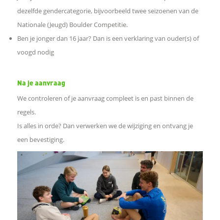
I
dezelfde gendercategorie, bijvoorbeeld twee seizoenen van de
Nationale (Jeugd) Boulder Competitie.
n
Ben je jonger dan 16 jaar? Dan is een verklaring van ouder(s) of
voogd nodig
W
Na je aanvraag
h
We controleren of je aanvraag compleet is en past binnen de
a
regels.
Is alles in orde? Dan verwerken we de wijziging en ontvang je
t
een bevestiging.
s
A
p