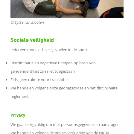
p
© Sytse van Slooten
L
Sociale veiligheid
i
Iedereen moet zich veilig voelen in de sport.
n
Discriminatie en negatieve uitingen op basis van
genderidentiteit zijn niet toegestaan
k
Er is geen ruimte voor transfobie
o
We handelen volgens onze gedragscodes en het disciplinaire
reglement
m
Privacy
t
We gaan zorgvuldig om met persoonsgegevens en aanvragen.
e
We handelen volgens de privacyverklaring van de NKBV.