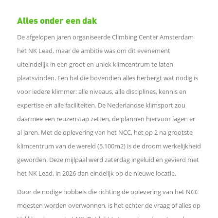
Alles onder een dak
e
De afgelopen jaren organiseerde Climbing Center Amsterdam
b
het NK Lead, maar de ambitie was om dit evenement
uiteindelijk in een groot en uniek klimcentrum te laten
o
plaatsvinden. Een hal die bovendien alles herbergt wat nodig is
voor iedere klimmer: alle niveaus, alle disciplines, kennis en
o
expertise en alle faciliteiten. De Nederlandse klimsport zou
daarmee een reuzenstap zetten, de plannen hiervoor lagen er
k
al jaren. Met de oplevering van het NCC, het op 2 na grootste
klimcentrum van de wereld (5.100m2) is de droom werkelijkheid
D
geworden. Deze mijlpaal werd zaterdag ingeluid en gevierd met
het NK Lead, in 2026 dan eindelijk op de nieuwe locatie.
e
Door de nodige hobbels die richting de oplevering van het NCC
l
moesten worden overwonnen, is het echter de vraag of alles op