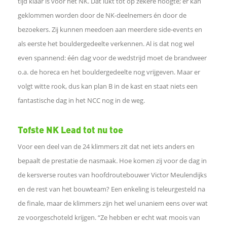
tijd klaar is voor het NK. Dat lukt tot op zekere hoogte; er kan
e
geklommen worden door de NK-deelnemers én door de
bezoekers. Zij kunnen meedoen aan meerdere side-events en
n
als eerste het bouldergedeelte verkennen. Al is dat nog wel
o
even spannend: één dag voor de wedstrijd moet de brandweer
o.a. de horeca en het bouldergedeelte nog vrijgeven. Maar er
p
volgt witte rook, dus kan plan B in de kast en staat niets een
fantastische dag in het NCC nog in de weg.
L
Tofste NK Lead tot nu toe
i
Voor een deel van de 24 klimmers zit dat net iets anders en
n
bepaalt de prestatie de nasmaak. Hoe komen zij voor de dag in
de kersverse routes van hoofdroutebouwer Victor Meulendijks
k
en de rest van het bouwteam? Een enkeling is teleurgesteld na
de finale, maar de klimmers zijn het wel unaniem eens over wat
e
ze voorgeschoteld krijgen. “Ze hebben er echt wat moois van