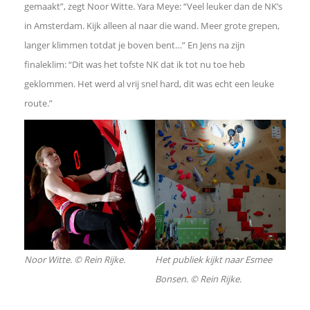
gemaakt”, zegt Noor Witte. Yara Meye: “Veel leuker dan de NK’s
d
in Amsterdam. Kijk alleen al naar die wand. Meer grote grepen,
I
langer klimmen totdat je boven bent…” En Jens na zijn
finaleklim: “Dit was het tofste NK dat ik tot nu toe heb
n
geklommen. Het werd al vrij snel hard, dit was echt een leuke
route.”
W
h
a
t
s
Noor Witte. © Rein Rijke.
Het publiek kijkt naar Esmee
Bonsen. © Rein Rijke.
A