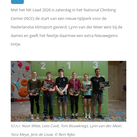
Met het NK Lead 2026 is zaterdag in het National Climbing
e
Center (NCC) de start van een nieuw tijdperk voor de
Nederlandse klimsport gevierd. Lynn van der Meer wint bij de
l
dames en geeft het feestje daarmee een extra Nieuwegeins
tintje.
e
n
o
p
F
a
V.l.n.r. Noor Witte, Leto Cavé, Tom Bouwknegt, Lynn van der Meer,
Yara Meye, Jens de Louw. © Rein Rijke.
c