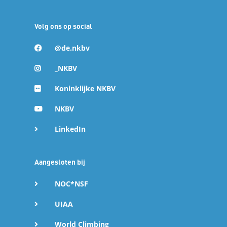
Volg ons op social
@de.nkbv
_NKBV
Koninklijke NKBV
NKBV
LinkedIn
Aangesloten bij
NOC*NSF
UIAA
World Climbing