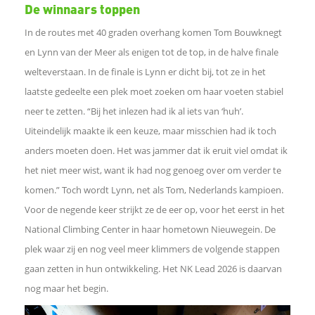
De winnaars toppen
p
In de routes met 40 graden overhang komen Tom Bouwknegt
p
en Lynn van der Meer als enigen tot de top, in de halve finale
welteverstaan. In de finale is Lynn er dicht bij, tot ze in het
laatste gedeelte een plek moet zoeken om haar voeten stabiel
L
neer te zetten. “Bij het inlezen had ik al iets van ‘huh’.
i
Uiteindelijk maakte ik een keuze, maar misschien had ik toch
anders moeten doen. Het was jammer dat ik eruit viel omdat ik
n
het niet meer wist, want ik had nog genoeg over om verder te
komen.” Toch wordt Lynn, net als Tom, Nederlands kampioen.
k
Voor de negende keer strijkt ze de eer op, voor het eerst in het
National Climbing Center in haar hometown Nieuwegein. De
o
plek waar zij en nog veel meer klimmers de volgende stappen
m
gaan zetten in hun ontwikkeling. Het NK Lead 2026 is daarvan
nog maar het begin.
t