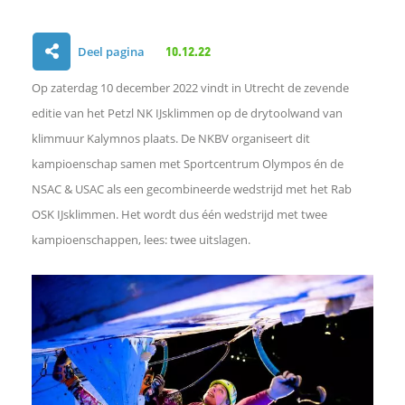
Deel pagina
10.12.22
D
Op zaterdag 10 december 2022 vindt in Utrecht de zevende
e
editie van het Petzl NK IJsklimmen op de drytoolwand van
klimmuur Kalymnos plaats. De NKBV organiseert dit
l
kampioenschap samen met Sportcentrum Olympos én de
NSAC & USAC als een gecombineerde wedstrijd met het Rab
e
OSK IJsklimmen. Het wordt dus één wedstrijd met twee
n
kampioenschappen, lees: twee uitslagen.
o
p
F