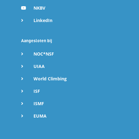
NKBV
LinkedIn
Aangesloten bij
NOC*NSF
UIAA
World Climbing
ISF
ISMF
EUMA