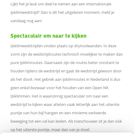
Lijkt het je leuk om deel te nemen aan een internationale
l
ijsklimwedstrijd? Dan is dit het uitgelezen moment, meld je
vandaag nog aan!
e
Spectaculair om naar te kijken
n
IJsklimwedstrijden vinden plaats op drytoolwanden. In deze
o
vorm zijn de wedstrijdroutes technisch moeilijker te maken dan
pure ijsklimroutes. Daarnaast zijn de routes beter constant te
p
houden tijdens de wedstrijd en gaat de wedstrijd gewoon door
als het dooit. Het gebrek aan ijsklimroutes in Nederland is dus
L
geen enkel bezwaar voor het houden van een Open NK
IJsklimmen. Het is waanzinnig spectaculair om naar een
i
wedstrijd te kijken waar atleten vaak letterlijk aan het uiterste
n
puntje van hun bijl hangen en een minieme verkeerde
beweging tot een val kan leiden. Als toeschouwer zit je dan óók
k
op het uiterste puntje, maar dan van je stoel.