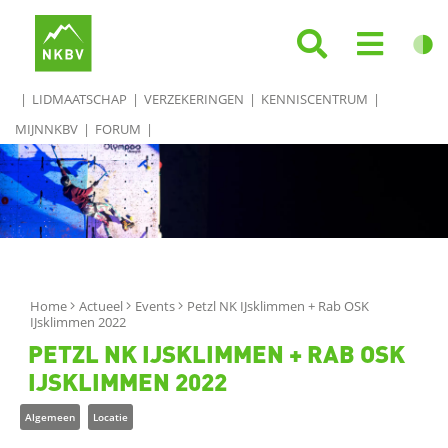
LIDMAATSCHAP
VERZEKERINGEN
KENNISCENTRUM
MIJNNKBV
FORUM
Home
Actueel
Events
Petzl NK IJsklimmen + Rab OSK
IJsklimmen 2022
PETZL NK IJSKLIMMEN + RAB OSK
IJSKLIMMEN 2022
Algemeen
Locatie