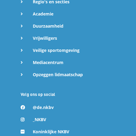
Regio's en secties
Academie
t
Duurzaamheid
e
Vrijwilligers
d
Veilige sportomgeving
e
Mediacentrum
Opzeggen lidmaatschap
l
e
Volg ons op social
n
@de.nkbv
_NKBV
Koninklijke NKBV