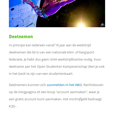
a
c
e
Deelnemen
b
In principe kan iedereen vanaf 16 jaar aan de wedstrijd
deelnemen die lid is van een nationale klim- of bergsport
o
federatie. Je hebt dus geen UIAA-wedstrijdlicentie nodig. Voor
o
deelname aan het Open Studenten Kampioenschap dien je ook
in het bezit te zijn van een studentenkaart.
k
Deelnemers kunnen zich
aanmelden in het WAS
. Rechtsboven
op de inlogpagina zit een knop "account aanmaken", waar je
D
een gratis account kunt aanmaken. Het inschrijfgeld bedraagt
€20,- .
e