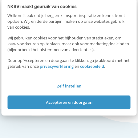
NKBV maakt gebruik van cookies
e
Sta je te popelen om deze wedstrijd bij te wonen? Kom dan
Welkom! Leuk dat je berg en-klimsport inspiratie en kennis komt
kijken.
opdoen. Wij, en derde partijen, maken op onze websites gebruik
d
van cookies.
MEER INFORMATIE
Wij gebruiken cookies voor het bijhouden van statistieken, om
I
jouw voorkeuren op te slaan, maar ook voor marketingdoeleinden
(bijvoorbeeld het afstemmen van advertenties).
n
Door op ‘Accepteren en doorgaan’ te klikken, ga je akkoord met het
gebruik van onze
privacyverklaring
en
cookiebeleid
.
TERUG NAAR OVERZICHT
W
Zelf instellen
h
Accepteren en doorgaan
a
t
s