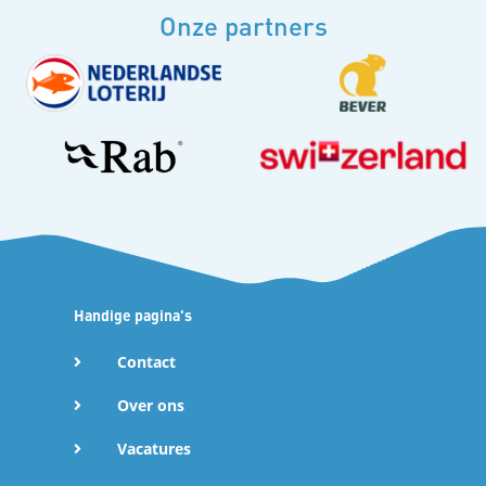
Onze partners
A
p
p
L
i
Handige pagina's
n
Contact
k
Over ons
o
Vacatures
m