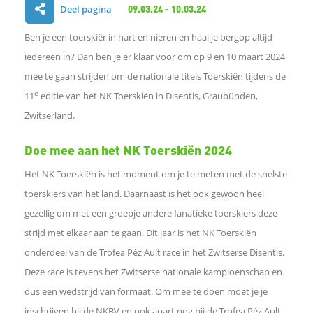
Deel pagina
09.03.24 - 10.03.24
D
Ben je een toerskiër in hart en nieren en haal je bergop altijd
e
iedereen in? Dan ben je er klaar voor om op 9 en 10 maart 2024
mee te gaan strijden om de nationale titels Toerskiën tijdens de
l
e
11
editie van het NK Toerskiën in Disentis, Graubünden,
Zwitserland.
e
Doe mee aan het NK Toerskiën 2024
n
Het NK Toerskiën is het moment om je te meten met de snelste
o
toerskiers van het land. Daarnaast is het ook gewoon heel
gezellig om met een groepje andere fanatieke toerskiers deze
p
strijd met elkaar aan te gaan. Dit jaar is het NK Toerskiën
onderdeel van de Trofea Péz Ault race in het Zwitserse Disentis.
F
Deze race is tevens het Zwitserse nationale kampioenschap en
a
dus een wedstrijd van formaat. Om mee te doen moet je je
inschrijven bij de NKBV en ook apart nog bij de Trofea Péz Ault