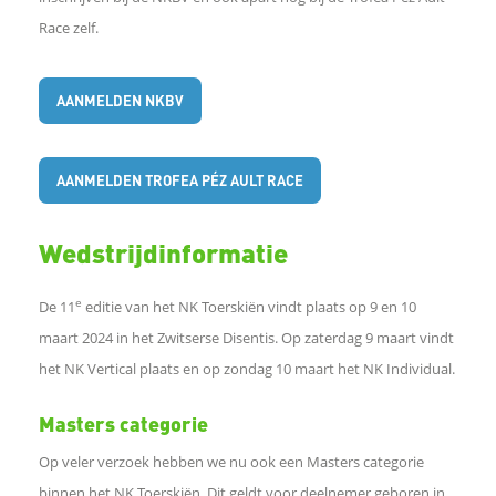
c
Race zelf.
e
AANMELDEN NKBV
b
AANMELDEN TROFEA PÉZ AULT RACE
o
o
Wedstrijdinformatie
k
e
De 11
editie van het NK Toerskiën vindt plaats op 9 en 10
maart 2024 in het Zwitserse Disentis. Op zaterdag 9 maart vindt
D
het NK Vertical plaats en op zondag 10 maart het NK Individual.
e
Masters categorie
Op veler verzoek hebben we nu ook een Masters categorie
l
binnen het NK Toerskiën. Dit geldt voor deelnemer geboren in