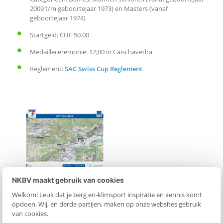
2009 t/m geboortejaar 1973) en Masters (vanaf
geboortejaar 1974)
p
Startgeld: CHF 50.00
p
Medailleceremonie: 12;00 in Caischavedra
Reglement:
SAC Swiss Cup Reglement
L
i
n
k
o
NKBV maakt gebruik van cookies
Welkom! Leuk dat je berg en-klimsport inspiratie en kennis komt
m
opdoen. Wij, en derde partijen, maken op onze websites gebruik
van cookies.