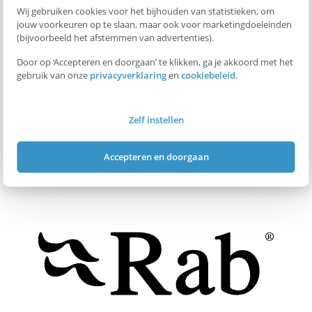
t
Wij gebruiken cookies voor het bijhouden van statistieken, om
jouw voorkeuren op te slaan, maar ook voor marketingdoeleinden
(bijvoorbeeld het afstemmen van advertenties).
e
Door op ‘Accepteren en doorgaan’ te klikken, ga je akkoord met het
d
gebruik van onze
privacyverklaring
en
cookiebeleid
.
e
Zelf instellen
l
TERUG NAAR OVERZICHT
Accepteren en doorgaan
e
n