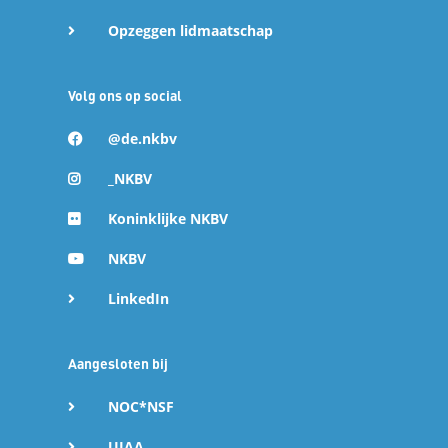
Opzeggen lidmaatschap
Volg ons op social
@de.nkbv
_NKBV
Koninklijke NKBV
NKBV
LinkedIn
Aangesloten bij
NOC*NSF
UIAA