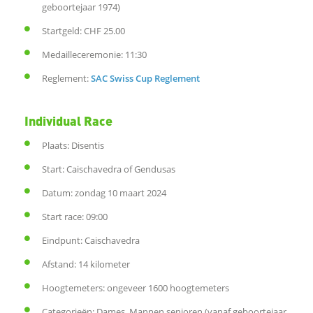
geboortejaar 1974)
d
Startgeld: CHF 25.00
Medailleceremonie: 11:30
I
Reglement:
SAC Swiss Cup Reglement
n
Individual Race
W
Plaats: Disentis
h
Start: Caischavedra of Gendusas
Datum: zondag 10 maart 2024
a
Start race: 09:00
t
Eindpunt: Caischavedra
Afstand: 14 kilometer
s
Hoogtemeters: ongeveer 1600 hoogtemeters
A
Categorieën: Dames, Mannen senioren (vanaf geboortejaar