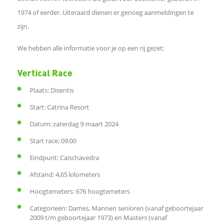
1974 of eerder. Uiteraard dienen er genoeg aanmeldingen te
e
zijn.
n
We hebben alle informatie voor je op een rij gezet:
o
Vertical Race
p
Plaats: Disentis
Start: Catrina Resort
L
Datum: zaterdag 9 maart 2024
i
Start race: 09:00
Eindpunt: Caischavedra
n
Afstand: 4,65 kilometers
k
Hoogtemeters: 676 hoogtemeters
Categorieën: Dames, Mannen senioren (vanaf geboortejaar
e
2009 t/m geboortejaar 1973) en Masters (vanaf