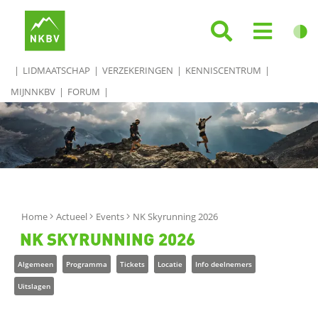
LIDMAATSCHAP
VERZEKERINGEN
KENNISCENTRUM
MIJNNKBV
FORUM
Home
Actueel
Events
NK Skyrunning 2026
NK SKYRUNNING 2026
Algemeen
Programma
Tickets
Locatie
Info deelnemers
Uitslagen