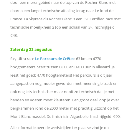
door een merengebied naar de top van de Rocher Blanc met
daarna een lange technische afdaling terug naar Le fond de
d
France. La Skyrace du Rocher Blanc is een ISF Certified race met
technische moeilijkheid 2 (op een schaal van 3). Inschrijfgeld
I
€43,-
n
Zaterdag 22 augustus
Sky Ultra race
Le Parcours de Crêtes
: 63 km en 4770
W
hoogtemeters. Start tussen 08.00 en 09.00 uur in Allevard. Je
leest het goed; 4770 hoogtemeters! Het parcours is dit jaar
h
aangepast en nog mooier geworden met meer single track en
a
ook nog iets technischer maar nooit zo technisch dat je met
handen en voeten moet klauteren. Een groot deel loop je over
t
bergkammen rond de 2000 meter met prachtig uitzicht op het
Mont-Blanc massief. De finish is in Aiguebelle. Inschrijfgeld: €90,-
s
Alle informatie over de wedstrijden ter plaatse vind je op