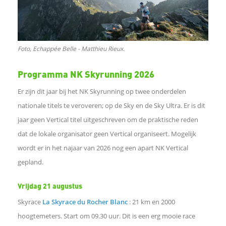
e
n
Foto, Echappée Belle - Matthieu Rieux.
Programma NK Skyrunning 2026
o
Er zijn dit jaar bij het NK Skyrunning op twee onderdelen
p
nationale titels te veroveren; op de Sky en de Sky Ultra. Er is dit
jaar geen Vertical titel uitgeschreven om de praktische reden
L
dat de lokale organisator geen Vertical organiseert. Mogelijk
wordt er in het najaar van 2026 nog een apart NK Vertical
i
gepland.
n
Vrijdag 21 augustus
k
Skyrace
La Skyrace du Rocher Blanc
: 21 km en 2000
hoogtemeters. Start om 09.30 uur. Dit is een erg mooie race
e