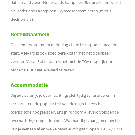
dat iemand zowel Nederlands Kampioen Skyrace heren wordt
t
als Nederlands Kampioen Skyrace Masters heren (mits 3
deelnemers).
e
Bereikbaarheid
d
Deelnemers stemmen onderling af om te carpoolen naar de
e
start. Allevard is ook goed bereikbaar met het openbaar
vervoer. Vanaf Rotterdam is het met de TGV mogelijk om
l
binnen 8 uur naar Allevard te reizen.
e
Accommodatie
Wij adviseren je je overnachtingsplek tijdig te reserveren in
n
verband met de populariteit van de regio tijdens het
toeristische hoogseizoen. Er zijn rondom Allevard voldoende
overnachtingsmogelijkheden. Wat handig is hangt een beetje
van je wensen af en welke races je wilt gaan lopen. De Sky Ultra