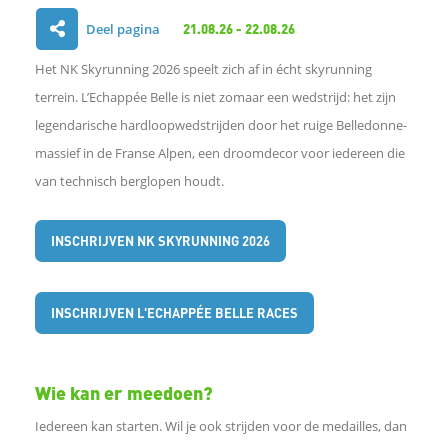
Deel pagina
21.08.26 - 22.08.26
D
Het NK Skyrunning 2026 speelt zich af in écht skyrunning
e
terrein. L’Echappée Belle is niet zomaar een wedstrijd: het zijn
legendarische hardloopwedstrijden door het ruige Belledonne-
l
massief in de Franse Alpen, een droomdecor voor iedereen die
van technisch berglopen houdt.
e
n
INSCHRIJVEN NK SKYRUNNING 2026
o
INSCHRIJVEN L'ECHAPPÉE BELLE RACES
p
F
Wie kan er meedoen?
Iedereen kan starten. Wil je ook strijden voor de medailles, dan
a