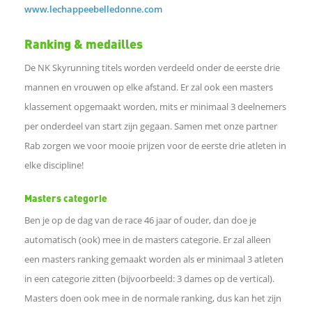
A
www.lechappeebelledonne.com
p
Ranking & medailles
De NK Skyrunning titels worden verdeeld onder de eerste drie
p
mannen en vrouwen op elke afstand. Er zal ook een masters
klassement opgemaakt worden, mits er minimaal 3 deelnemers
L
per onderdeel van start zijn gegaan. Samen met onze partner
Rab zorgen we voor mooie prijzen voor de eerste drie atleten in
i
elke discipline!
n
Masters categorie
Ben je op de dag van de race 46 jaar of ouder, dan doe je
k
automatisch (ook) mee in de masters categorie. Er zal alleen
o
een masters ranking gemaakt worden als er minimaal 3 atleten
in een categorie zitten (bijvoorbeeld: 3 dames op de vertical).
m
Masters doen ook mee in de normale ranking, dus kan het zijn