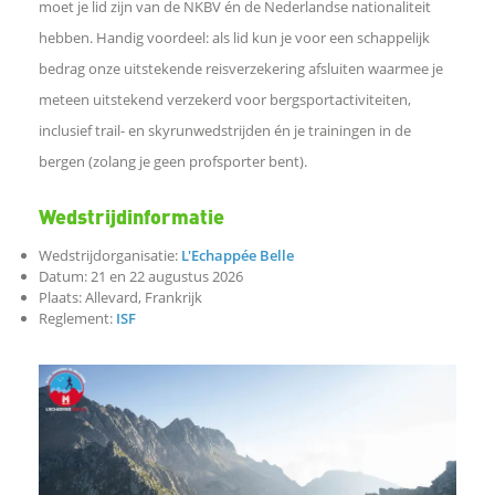
moet je lid zijn van de NKBV én de Nederlandse nationaliteit
c
hebben. Handig voordeel: als lid kun je voor een schappelijk
bedrag onze uitstekende reisverzekering afsluiten waarmee je
e
meteen uitstekend verzekerd voor bergsportactiviteiten,
inclusief trail- en skyrunwedstrijden én je trainingen in de
b
bergen (zolang je geen profsporter bent).
o
Wedstrijdinformatie
Wedstrijdorganisatie:
L'Echappée Belle
o
Datum: 21 en 22 augustus 2026
Plaats: Allevard, Frankrijk
k
Reglement:
ISF
D
e
l