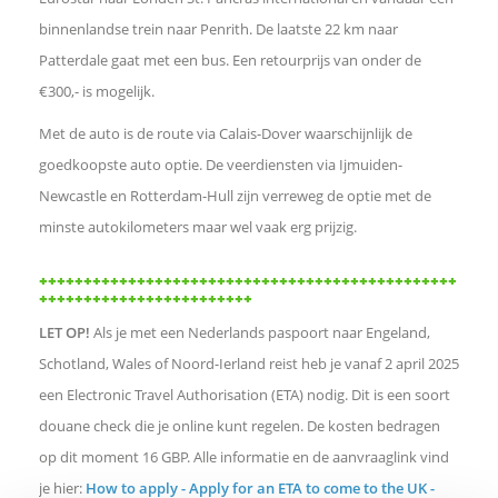
A
binnenlandse trein naar Penrith. De laatste 22 km naar
Patterdale gaat met een bus. Een retourprijs van onder de
p
€300,- is mogelijk.
p
Met de auto is de route via Calais-Dover waarschijnlijk de
goedkoopste auto optie. De veerdiensten via Ijmuiden-
L
Newcastle en Rotterdam-Hull zijn verreweg de optie met de
minste autokilometers maar wel vaak erg prijzig.
i
+++++++++++++++++++++++++++++++++++++++++++++++
++++++++++++++++++++++++
n
LET OP!
Als je met een Nederlands paspoort naar Engeland,
k
Schotland, Wales of Noord-Ierland reist heb je vanaf 2 april 2025
een Electronic Travel Authorisation (ETA) nodig. Dit is een soort
o
douane check die je online kunt regelen. De kosten bedragen
op dit moment 16 GBP. Alle informatie en de aanvraaglink vind
m
je hier:
How to apply - Apply for an ETA to come to the UK -