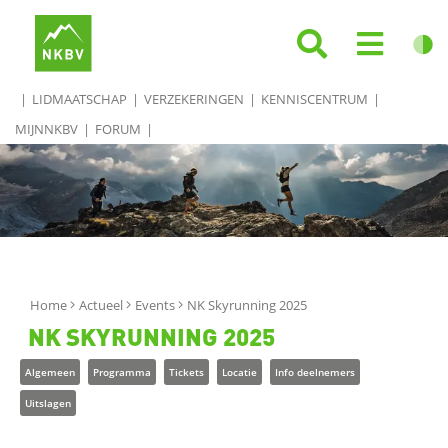
LIDMAATSCHAP
VERZEKERINGEN
KENNISCENTRUM
MIJNNKBV
FORUM
Home
Actueel
Events
NK Skyrunning 2025
NK SKYRUNNING 2025
Algemeen
Programma
Tickets
Locatie
Info deelnemers
Uitslagen