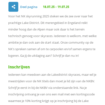
Deel pagina
18.07.25 - 19.07.25
D
Voor het NK skyrunning 2025 steken we de zee over naar het
e
prachtige Lake District. Dit merengebied in Engeland reikt
minder hoog dan de Alpen maar ook daar is het terrein
l
technisch genoeg voor skyraces. Iedereen is welkom, met welke
ambitie je dan ook aan de start staat. Onze community op de
e
NK's spreken samen af om te carpoolen en/of samen ergens te
n
logeren. Ga jij de uitdaging aan? Schrijf je dan nu in!
o
Inschrijven
Iedereen kan meedoen aan de Lakedistrict skyraces, maar wil je
p
meestrijden voor de NK titels dan moet je lid zijn van de NKBV.
Schrijf je eerst in bij de NKBV via onderstaande link. Na je
F
inschrijving ontvang je van ons een mail met een kortingscode
waarmee je 10% korting krijgt op je inschrijving bij de Lake
a