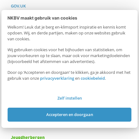
GOV.UK
t
NKBV maakt gebruik van cookies
+++++++++++++++++++++++++++++++++++++++++++++++
e
++++++++++++++++++++++++
Welkom! Leuk dat je berg en-klimsport inspiratie en kennis komt
opdoen. Wij, en derde partijen, maken op onze websites gebruik
d
Accommodaties
van cookies.
Wij gebruiken cookies voor het bijhouden van statistieken, om
Wij adviseren je je overnachtingsplek tijdig te reserveren in
e
jouw voorkeuren op te slaan, maar ook voor marketingdoeleinden
verband met de populariteit van de regio tijdens het
(bijvoorbeeld het afstemmen van advertenties).
toeristische hoogseizoen. De organisatie ter plaatste kijkt op dit
l
Door op ‘Accepteren en doorgaan’ te klikken, ga je akkoord met het
moment naar de mogelijkheden van een kampeerterrein naast
gebruik van onze
privacyverklaring
en
cookiebeleid
.
e
de startlocatie, zodra hierover meer bekend is vind je dat hier.
Hieronder volgen nog een aantal tips:
Zelf instellen
n
Campings
Accepteren en doorgaan
Camping in Patterdale
Camping in Glenridding
Jeugdherbergen