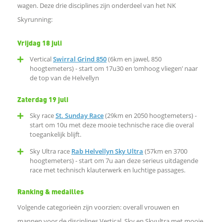
wagen. Deze drie disciplines zijn onderdeel van het NK
Skyrunning:
e
Vrijdag 18 juli
n
Vertical
Swirral Grind 850
(6km en jawel, 850
hoogtemeters) - start om 17u30 en ‘omhoog vliegen’ naar
o
de top van de Helvellyn
p
Zaterdag 19 juli
Sky race
St. Sunday Race
(29km en 2050 hoogtemeters) -
L
start om 10u met deze mooie technische race die overal
toegankelijk blijft.
i
Sky Ultra race
Rab Helvellyn Sky Ultra
(57km en 3700
hoogtemeters) - start om 7u aan deze serieus uitdagende
race met technisch klauterwerk en luchtige passages.
n
Ranking & medailles
k
Volgende categorieën zijn voorzien: overall vrouwen en
e
mannen voor de disciplines Vertical, Sky en Skyultra met mooie