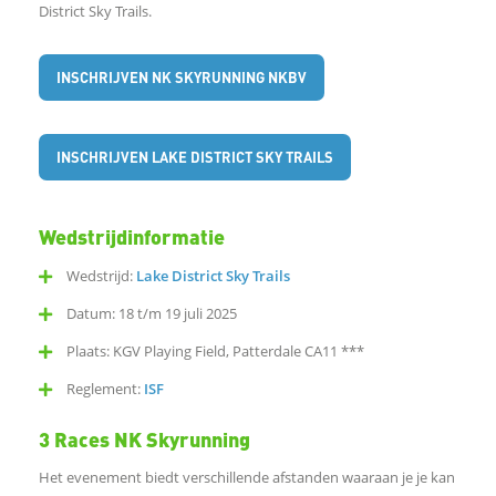
District Sky Trails.
c
INSCHRIJVEN NK SKYRUNNING NKBV
e
b
INSCHRIJVEN LAKE DISTRICT SKY TRAILS
o
Wedstrijdinformatie
o
Wedstrijd:
Lake District Sky Trails
Datum: 18 t/m 19 juli 2025
k
Plaats: KGV Playing Field, Patterdale CA11 ***
D
Reglement:
ISF
e
3 Races NK Skyrunning
Het evenement biedt verschillende afstanden waaraan je je kan
l