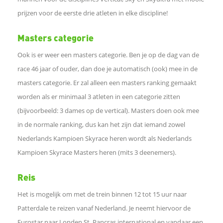
prijzen voor de eerste drie atleten in elke discipline!
d
Masters categorie
I
Ook is er weer een masters categorie. Ben je op de dag van de
race 46 jaar of ouder, dan doe je automatisch (ook) mee in de
n
masters categorie. Er zal alleen een masters ranking gemaakt
worden als er minimaal 3 atleten in een categorie zitten
W
(bijvoorbeeld: 3 dames op de vertical). Masters doen ook mee
in de normale ranking, dus kan het zijn dat iemand zowel
h
Nederlands Kampioen Skyrace heren wordt als Nederlands
Kampioen Skyrace Masters heren (mits 3 deenemers).
a
Reis
t
Het is mogelijk om met de trein binnen 12 tot 15 uur naar
s
Patterdale te reizen vanaf Nederland. Je neemt hiervoor de
Eurostar naar Londen St. Pancras international en vandaar een