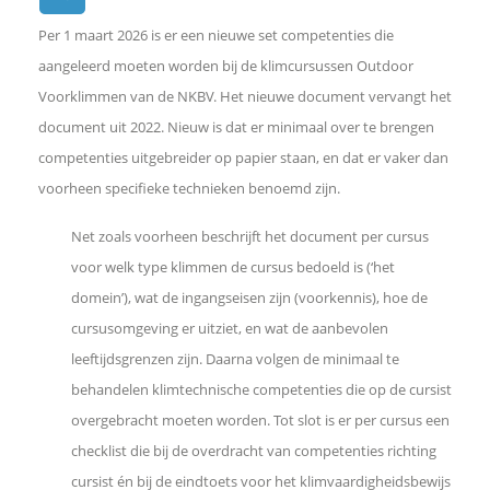
Per 1 maart 2026 is er een nieuwe set competenties die
e
aangeleerd moeten worden bij de klimcursussen Outdoor
Voorklimmen van de NKBV. Het nieuwe document vervangt het
l
document uit 2022. Nieuw is dat er minimaal over te brengen
competenties uitgebreider op papier staan, en dat er vaker dan
e
voorheen specifieke technieken benoemd zijn.
n
Net zoals voorheen beschrijft het document per cursus
voor welk type klimmen de cursus bedoeld is (‘het
o
domein’), wat de ingangseisen zijn (voorkennis), hoe de
p
cursusomgeving er uitziet, en wat de aanbevolen
leeftijdsgrenzen zijn. Daarna volgen de minimaal te
F
behandelen klimtechnische competenties die op de cursist
overgebracht moeten worden. Tot slot is er per cursus een
a
checklist die bij de overdracht van competenties richting
cursist én bij de eindtoets voor het klimvaardigheidsbewijs
c