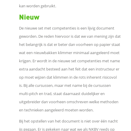
kan worden gebruikt.
e
Nieuw
De nieuwe set met competenties is een lijvig document
b
geworden. De reden hiervoor is dat we van mening zijn dat
o
het belangrijk is dat er beter dan voorheen op papier staat
wat een nieuwbakken klimmer minimaal aangeleerd moet
o
krijgen. Er wordt in de nieuwe set competenties met name
extra aandacht besteed aan het feit dat een instructeur er
k
op moet wijzen dat klimmen in de rots inherent risicovol
is. Bij alle cursussen, maar met name bij de cursussen
D
multi-pitch en trad, staat daarnaast duidelijker en
uitgebreider dan voorheen omschreven welke methoden
e
en technieken aangeleerd moeten worden.
l
Bij het opstellen van het document is niet over één nacht
ijs gegaan. Er is gekeken naar wat we als NKBV reeds op