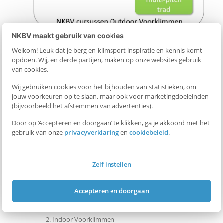
p
NKBV maakt gebruik van cookies
p
De NKBV sportklimcursussen outdoor zijn net zoals de
Welkom! Leuk dat je berg en-klimsport inspiratie en kennis komt
opdoen. Wij, en derde partijen, maken op onze websites gebruik
indoor sportklimcursussen opbouwend van structuur: de
L
van cookies.
inhoud van een eerdere cursus die lager in de rangorde
Wij gebruiken cookies voor het bijhouden van statistieken, om
staat, wordt als bekend verondersteld bij de cursus die
i
jouw voorkeuren op te slaan, maar ook voor marketingdoeleinden
hoger in de rangorde staat. Binnen de outdoor cursussen
(bijvoorbeeld het afstemmen van advertenties).
n
(zie de bovenstaande figuur) bouwen de beide modules
Door op ‘Accepteren en doorgaan’ te klikken, ga je akkoord met het
multi-pitch sportklimmen en single-pitch trad voort op de
gebruik van onze
privacyverklaring
en
cookiebeleid
.
k
cursus single-pitch sportklimmen. Dit houdt expliciet in
dat de beide plus-modules als zelfstandige cursus gegeven
Zelf instellen
o
kunnen worden mits de cursist over de vereiste
voorkennis beschikt.
m
Accepteren en doorgaan
Indoor Toprope
t
Indoor Voorklimmen