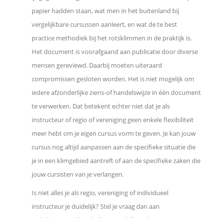
e
papier hadden staan, wat men in het buitenland bij
vergelijkbare cursussen aanleert, en wat de te best
n
practice methodiek bij het rotsklimmen in de praktijk is.
Het document is voorafgaand aan publicatie door diverse
o
mensen gereviewd. Daarbij moeten uiteraard
p
compromissen gesloten worden. Het is niet mogelijk om
iedere afzonderlijke ziens-of handelswijze in één document
L
te verwerken. Dat betekent echter niet dat je als
instructeur of regio of vereniging geen enkele flexibiliteit
i
meer hebt om je eigen cursus vorm te geven. Je kan jouw
cursus nog altijd aanpassen aan de specifieke situatie die
n
je in een klimgebied aantreft of aan de specifieke zaken die
jouw cursisten van je verlangen.
k
Is niet alles je als regio, vereniging of individueel
e
instructeur je duidelijk? Stel je vraag dan aan