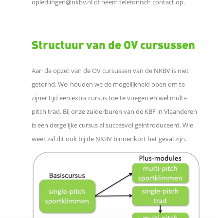
oplediingen@nkbv.nl of neem telefonisch contact op.
d
I
Structuur van de OV cursussen
n
Aan de opzet van de OV cursussen van de NKBV is niet
W
getornd. Wel houden we de mogelijkheid open om te
zijner tijd een extra cursus toe te voegen en wel multi-
h
pitch trad. Bij onze zuiderburen van de KBF in Vlaanderen
is een dergelijke cursus al succesvol geintroduceerd. Wie
a
weet zal dit ook bij de NKBV binnenkort het geval zijn.
t
s
A