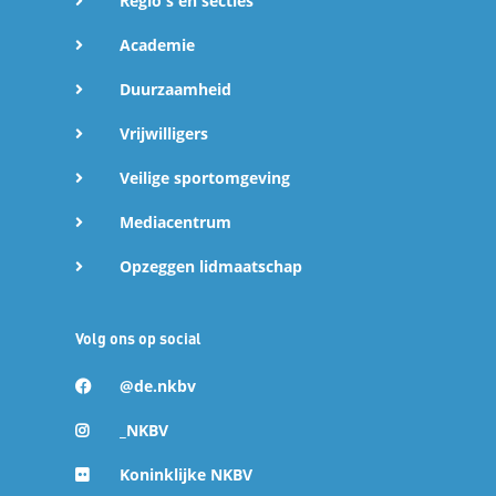
Regio's en secties
Academie
Duurzaamheid
Vrijwilligers
Veilige sportomgeving
Mediacentrum
Opzeggen lidmaatschap
Volg ons op social
@de.nkbv
_NKBV
Koninklijke NKBV