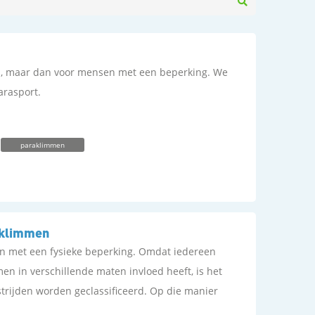
n, maar dan voor mensen met een beperking. We
arasport.
paraklimmen
raklimmen
n met een fysieke beperking. Omdat iedereen
men in verschillende maten invloed heeft, is het
strijden worden geclassificeerd. Op die manier
re beperking tegen elkaar en ontstaat er een