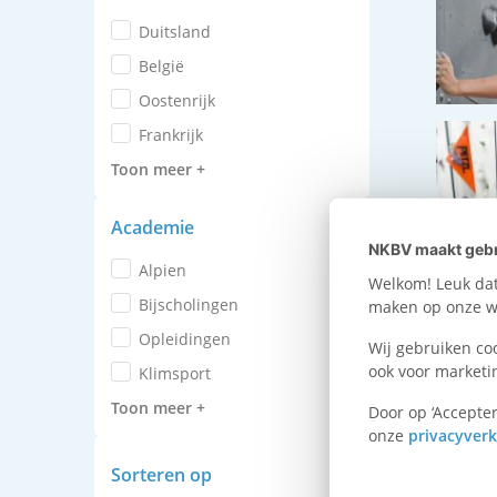
Duitsland
België
Oostenrijk
Frankrijk
Toon meer +
Academie
NKBV maakt gebr
Alpien
Welkom! Leuk dat 
Bijscholingen
maken op onze we
Opleidingen
Wij gebruiken co
ook voor marketi
Klimsport
Toon meer +
Door op ‘Accepter
onze
privacyverk
Sorteren op