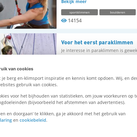
Bekijk meer
eerlijke competitie. Dat gaat zo.
sportklimmen
boulderen
14154
Voor het eerst paraklimmen
Je interesse in paraklimmen is gewek
jou zijn en waar je moet beginnen. W
paraklim-initiatieven.
uik van cookies
je berg en-klimsport inspiratie en kennis komt opdoen. Wij, en der
Bekijk meer
bsites gebruik van cookies.
sportklimmen
voor starters
okies voor het bijhouden van statistieken, om jouw voorkeuren op t
8404
ngdoeleinden (bijvoorbeeld het afstemmen van advertenties).
en en doorgaan’ te klikken, ga je akkoord met het gebruik van
laring
en
cookiebeleid
.