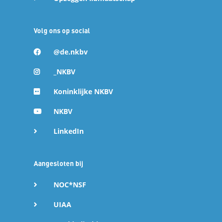
Volg ons op social
@de.nkbv
_NKBV
Koninklijke NKBV
NKBV
LinkedIn
Aangesloten bij
NOC*NSF
UIAA