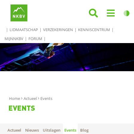
LIDMAATSCHAP
VERZEKERINGEN
KENNISCENTRUM
MIJNNKBV
FORUM
Home
Actueel
Events
EVENTS
Actueel
Nieuws
Uitslagen
Events
Blog