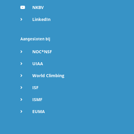
d
NKBV
I
LinkedIn
n
Aangesloten bij
W
NOC*NSF
UIAA
h
World Climbing
a
ISF
t
ISMF
s
EUMA
A