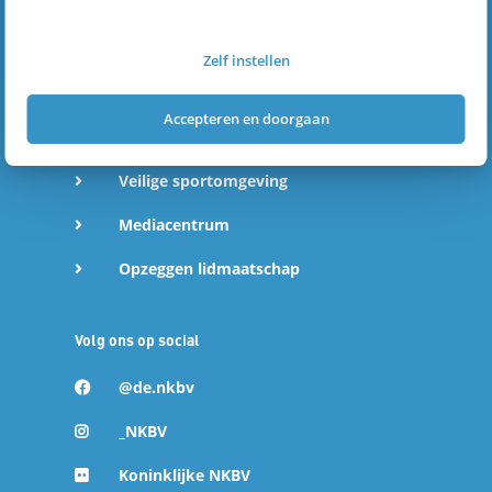
Regio's en secties
e
Academie
Zelf instellen
n
Duurzaamheid
Accepteren en doorgaan
o
Vrijwilligers
p
Veilige sportomgeving
Mediacentrum
L
Opzeggen lidmaatschap
i
n
Volg ons op social
@de.nkbv
k
_NKBV
e
Koninklijke NKBV