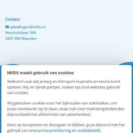
e
Contact
opleidingen@nkbv.nl
b
Houttuinlaan 16A
3447 GM Woerden
o
o
NKBV maakt gebruik van cookies
k
Welkom! Leuk dat je berg en-klimsport inspiratie en kennis komt
Handige pagina's
opdoen. Wij, en derde partijen, maken op onze websites gebruik
D
van cookies.
Contact
Wij gebruiken cookies voor het bijhouden van statistieken, om
e
jouw voorkeuren op te slaan, maar ook voor marketingdoeleinden
Over ons
(bijvoorbeeld het afstemmen van advertenties).
l
Vacatures
Door op ‘Accepteren en doorgaan’ te klikken, ga je akkoord met het
gebruik van onze
privacyverklaring
en
cookiebeleid
.