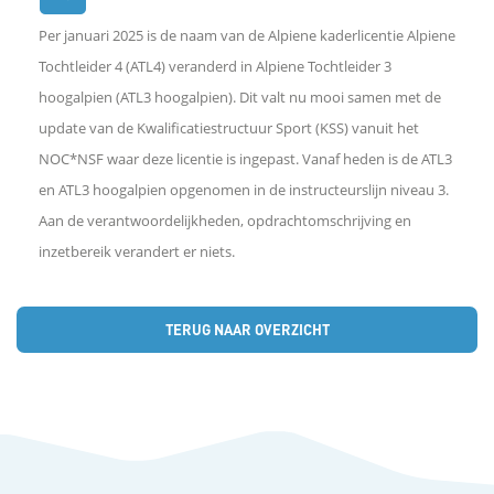
Per januari 2025 is de naam van de Alpiene kaderlicentie Alpiene
e
Tochtleider 4 (ATL4) veranderd in Alpiene Tochtleider 3
hoogalpien (ATL3 hoogalpien). Dit valt nu mooi samen met de
l
update van de Kwalificatiestructuur Sport (KSS) vanuit het
NOC*NSF waar deze licentie is ingepast. Vanaf heden is de ATL3
e
en ATL3 hoogalpien opgenomen in de instructeurslijn niveau 3.
n
Aan de verantwoordelijkheden, opdrachtomschrijving en
inzetbereik verandert er niets.
o
p
TERUG NAAR OVERZICHT
F
a
c