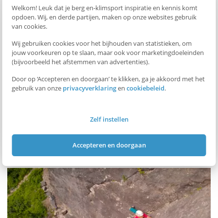
Downloaden
OVS
Welkom! Leuk dat je berg en-klimsport inspiratie en kennis komt
opdoen. Wij, en derde partijen, maken op onze websites gebruik
van cookies.
Toetsplan SKI3 OVS
Downloaden
Wij gebruiken cookies voor het bijhouden van statistieken, om
PVB formulier SKI3 OVS
Downloaden
jouw voorkeuren op te slaan, maar ook voor marketingdoeleinden
(bijvoorbeeld het afstemmen van advertenties).
Door op ‘Accepteren en doorgaan’ te klikken, ga je akkoord met het
gebruik van onze
privacyverklaring
en
cookiebeleid
.
Opleidingscentrum
Bekijk hier ons overzicht van opleidingscentra
Zelf instellen
MEER BEKIJKEN
Accepteren en doorgaan