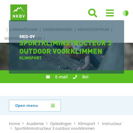
LIDMAATSCHAP
VERZEKERINGEN
KENNISCENTRUM
SKI3-OV
MIJNNKBV
FORUM
SPORTKLIMINSTRUCTEUR 3
OUTDOOR VOORKLIMMEN
KLIMSPORT
E-mail
Bel
Open menu
Home
Academie
Opleidingen
Klimsport
Instructeur
Sportkliminstructeur 3 outdoor voorklimmen