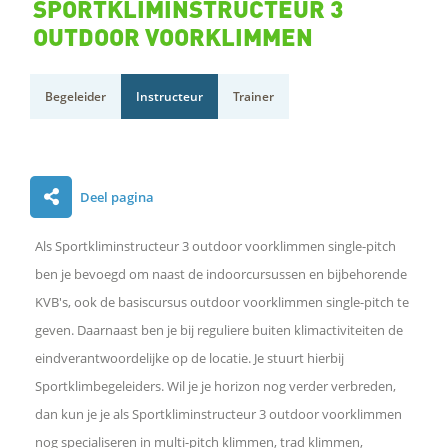
SPORTKLIMINSTRUCTEUR 3
OUTDOOR VOORKLIMMEN
Begeleider
Instructeur
Trainer
D
Deel pagina
e
l
Als Sportkliminstructeur 3 outdoor voorklimmen single-pitch
e
n
ben je bevoegd om naast de indoorcursussen en bijbehorende
o
KVB's, ook de basiscursus outdoor voorklimmen single-pitch te
p
geven. Daarnaast ben je bij reguliere buiten klimactiviteiten de
F
a
eindverantwoordelijke op de locatie. Je stuurt hierbij
c
Sportklimbegeleiders. Wil je je horizon nog verder verbreden,
e
b
dan kun je je als Sportkliminstructeur 3 outdoor voorklimmen
o
nog specialiseren in multi-pitch klimmen, trad klimmen,
o