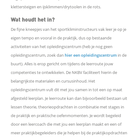
k
klettersteigen en ijsklimmen/drytoolen in de rots.
D
Wat houdt het in?
e
l
De fijne kneepjes van het sportkliminstructeurs vak leer je op je
e
n
eigen tempo en vooral in de praktijk, dus op bestaande
o
activiteiten van het opleidingscentrum (heb je nog geen
p
L
opleidingscentrum, zoek dan
hier een opleidingscentrum
in de
i
buurt). Alles is erop gericht om tijdens de leerroute jouw
n
k
competenties te ontwikkelen. De NKBV faciliteert hierin de
e
belangrijkste materialen en cursusinhoud. Het
d
opleidingscentrum vult dit met jou samen in tot een op maat
I
n
afgesteld leerplan. Je leerroute kan dan bijvoorbeeld bestaan uit
W
lessen theorie, theorieopdrachten in combinatie met stages in
h
de praktijk en praktische oefenmomenten. Je wordt begeleid
a
t
door een leercoach die met jou een leerplan maakt en een of
s
meer praktijkbegeleiders die je helpen bij de praktijkopdrachten
A