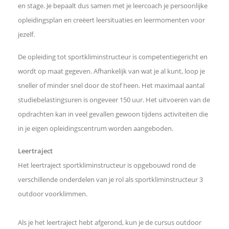
p
en stage. Je bepaalt dus samen met je leercoach je persoonlijke
p
opleidingsplan en creëert leersituaties en leermomenten voor
L
jezelf.
i
n
k
De opleiding tot sportkliminstructeur is competentiegericht en
o
wordt op maat gegeven. Afhankelijk van wat je al kunt, loop je
m
t
sneller of minder snel door de stof heen. Het maximaal aantal
e
studiebelastingsuren is ongeveer 150 uur. Het uitvoeren van de
d
opdrachten kan in veel gevallen gewoon tijdens activiteiten die
e
l
in je eigen opleidingscentrum worden aangeboden.
e
n
Leertraject
Het leertraject sportkliminstructeur is opgebouwd rond de
verschillende onderdelen van je rol als sportkliminstructeur 3
outdoor voorklimmen.
Als je het leertraject hebt afgerond, kun je de cursus outdoor