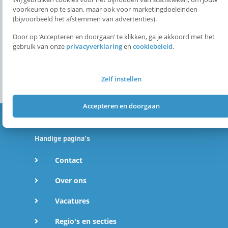
d
voorkeuren op te slaan, maar ook voor marketingdoeleinden
(bijvoorbeeld het afstemmen van advertenties).
Contact
I
Door op ‘Accepteren en doorgaan’ te klikken, ga je akkoord met het
opleidingen@nkbv.nl
gebruik van onze
privacyverklaring
en
cookiebeleid
.
Houttuinlaan 16A
n
3447 GM Woerden
Zelf instellen
W
Accepteren en doorgaan
h
a
Handige pagina's
Contact
t
Over ons
s
Vacatures
A
Regio's en secties