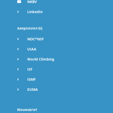
NKBV
e
LinkedIn
d
Aangesloten bij
e
NOC*NSF
l
UIAA
e
World Climbing
ISF
n
ISMF
EUMA
Nieuwsbrief