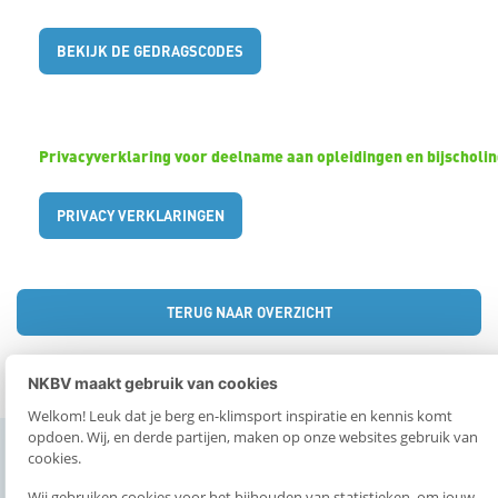
e
BEKIJK DE GEDRAGSCODES
n
o
Privacyverklaring voor deelname aan opleidingen en bijscholi
p
PRIVACY VERKLARINGEN
L
i
TERUG NAAR OVERZICHT
n
NKBV maakt gebruik van cookies
k
Welkom! Leuk dat je berg en-klimsport inspiratie en kennis komt
opdoen. Wij, en derde partijen, maken op onze websites gebruik van
e
cookies.
Wij gebruiken cookies voor het bijhouden van statistieken, om jouw