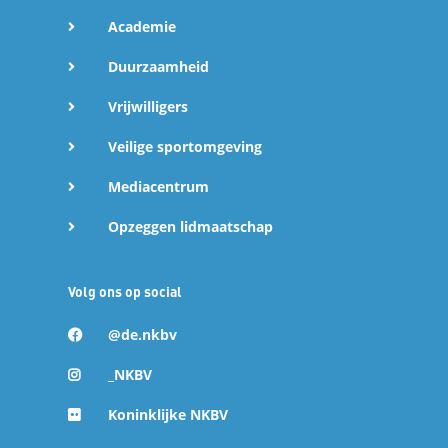
p
Academie
Duurzaamheid
p
Vrijwilligers
L
Veilige sportomgeving
i
Mediacentrum
Opzeggen lidmaatschap
n
k
Volg ons op social
o
@de.nkbv
_NKBV
m
Koninklijke NKBV
t