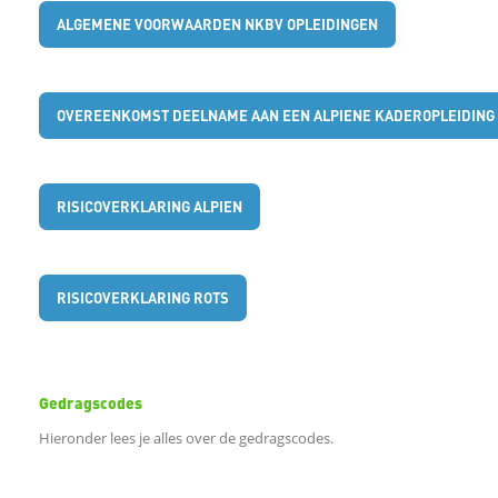
ALGEMENE VOORWAARDEN NKBV OPLEIDINGEN
e
b
OVEREENKOMST DEELNAME AAN EEN ALPIENE KADEROPLEIDING
o
RISICOVERKLARING ALPIEN
o
k
RISICOVERKLARING ROTS
D
e
Gedragscodes
Hieronder lees je alles over de gedragscodes.
l