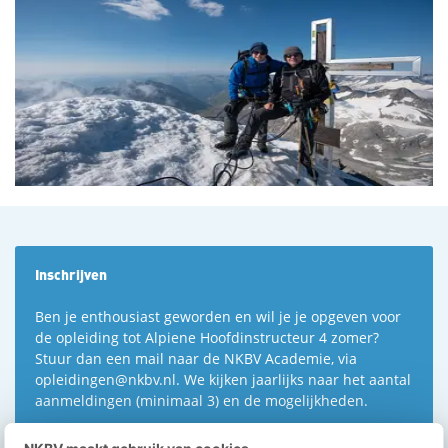
Inschrijven
Ben je enthousiast geworden en wil je je opgeven voor
de opleiding tot Alpiene Hoofdinstructeur 4 zomer?
Stuur dan een mail naar de NKBV Academie, via
opleidingen@nkbv.nl. We kijken jaarlijks naar het aantal
aanmeldingen (minimaal 3) en de mogelijkheden.
De eerstvolgende opleiding staat in de planning voor