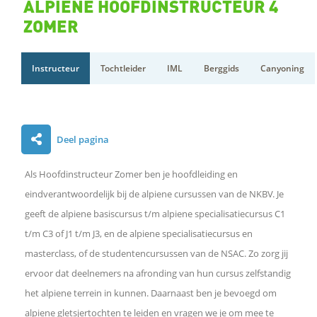
ALPIENE HOOFDINSTRUCTEUR 4
ZOMER
Instructeur
Tochtleider
IML
Berggids
Canyoning
D
Deel pagina
e
l
Als Hoofdinstructeur Zomer ben je hoofdleiding en
e
n
eindverantwoordelijk bij de alpiene cursussen van de NKBV. Je
o
geeft de alpiene basiscursus t/m alpiene specialisatiecursus C1
p
t/m C3 of J1 t/m J3, en de alpiene specialisatiecursus en
F
a
masterclass, of de studentencursussen van de NSAC. Zo zorg jij
c
ervoor dat deelnemers na afronding van hun cursus zelfstandig
e
b
het alpiene terrein in kunnen. Daarnaast ben je bevoegd om
o
alpiene gletsjertochten te leiden en vragen we je om mee te
o