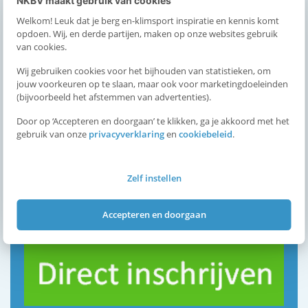
NKBV maakt gebruik van cookies
2025. De inschrijving gaat 2 november 2024 open.
Welkom! Leuk dat je berg en-klimsport inspiratie en kennis komt
De deadline voor inschrijven is:
11 januari 2025
opdoen. Wij, en derde partijen, maken op onze websites gebruik
van cookies.
Zorg dat je bij je inschrijving jouw motivatie en
Wij gebruiken cookies voor het bijhouden van statistieken, om
tochtenlijst apart opstuurt naar opleidingen@nkbv.nl
jouw voorkeuren op te slaan, maar ook voor marketingdoeleinden
(bijvoorbeeld het afstemmen van advertenties).
Overige data:
Door op ‘Accepteren en doorgaan’ te klikken, ga je akkoord met het
25 januari 2025: Intake en selectiedag
gebruik van onze
privacyverklaring
en
cookiebeleid
.
01 maart 2025: Theoriedag te Woerden
Zomer 2025 (n.t.b.): Praktijkweken
Zelf instellen
Je kan je inschrijven via de
agenda, of
NKBV Academie
klik:
Accepteren en doorgaan