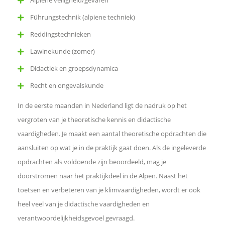
Alpiene veiligheid/gevaren
p
p
Führungstechnik (alpiene techniek)
L
Reddingstechnieken
i
n
Lawinekunde (zomer)
k
o
Didactiek en groepsdynamica
m
t
Recht en ongevalskunde
e
d
In de eerste maanden in Nederland ligt de nadruk op het
e
vergroten van je theoretische kennis en didactische
l
e
vaardigheden. Je maakt een aantal theoretische opdrachten die
n
aansluiten op wat je in de praktijk gaat doen. Als de ingeleverde
opdrachten als voldoende zijn beoordeeld, mag je
doorstromen naar het praktijkdeel in de Alpen. Naast het
toetsen en verbeteren van je klimvaardigheden, wordt er ook
heel veel van je didactische vaardigheden en
verantwoordelijkheidsgevoel gevraagd.