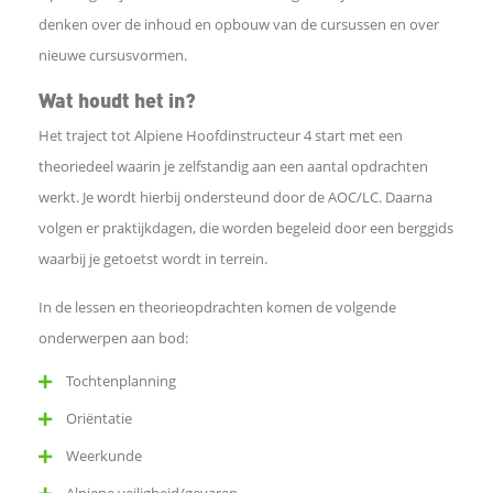
k
denken over de inhoud en opbouw van de cursussen en over
D
nieuwe cursusvormen.
e
l
Wat houdt het in?
e
n
Het traject tot Alpiene Hoofdinstructeur 4 start met een
o
theoriedeel waarin je zelfstandig aan een aantal opdrachten
p
L
werkt. Je wordt hierbij ondersteund door de AOC/LC. Daarna
i
volgen er praktijkdagen, die worden begeleid door een berggids
n
k
waarbij je getoetst wordt in terrein.
e
d
In de lessen en theorieopdrachten komen de volgende
I
onderwerpen aan bod:
n
W
Tochtenplanning
h
a
Oriëntatie
t
Weerkunde
s
A