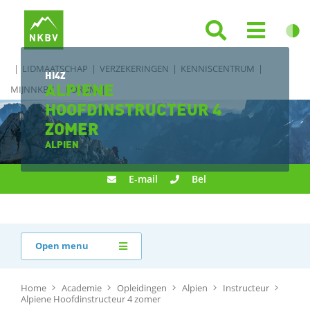
LIDMAATSCHAP
VERZEKERINGEN
KENNISCENTRUM
HI4Z
ALPIENE
MIJNNKBV
FORUM
HOOFDINSTRUCTEUR 4
ZOMER
ALPIEN
E-mail
Bel
Open menu
Home
Academie
Opleidingen
Alpien
Instructeur
Alpiene Hoofdinstructeur 4 zomer