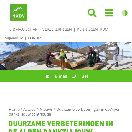
LIDMAATSCHAP
VERZEKERINGEN
KENNISCENTRUM
MIJNNKBV
FORUM
E-mail
Bel
Home
Actueel
Nieuws
Duurzame verbeteringen in de Alpen
dankzij jouw contributie
DUURZAME VERBETERINGEN IN
DE ALPEN DANKZIJ JOUW