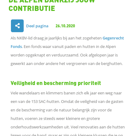
CONTRIBUTIE
Deel pagina
26.10.2020
D
Als NKBV-lid draag je jaarlijks bij aan het zogeheten
Gegenrecht
e
Fonds
. Een fonds waar vanuit paden en hutten in de Alpen
worden opgeknapt en verduurzaamd. Ook afgelopen jaar is
l
gewerkt aan onder andere het vergroenen van de berghutten.
e
Veiligheid en bescherming prioriteit
n
Vele wandelaars en klimmers banen zich elk jaar een weg naar
een van de 153 SAC-hutten. Omdat de veiligheid van de gasten
o
en de bescherming van de natuur belangrijk zijn voor de
p
hutten, voeren ze steeds weer kleinere en grotere
onderhoudswerkzaamheden uit. Veel renovaties aan de hutten
F
liggen voor de hand, maar er zijn ook kleinere klussen die je op