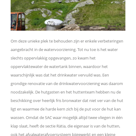
m
t
e
Om deze unieke plek te behouden zijn er enkele verbeteringen
aangebracht in de watervoorziening. Tot nu toe is het water
d
slechts oppervlakkig opgevangen, zo kwam het
oppervlaktewater de watertank binnen, waardoor het
e
waarschijnlijk was dat het drinkwater vervuild was. Een
grondige renovatie van de drinkwatervoorziening was daarom
l
noodzakelijk. De hutgasten en het huttenteam hebben nu de
e
beschikking over heerlijk fris bronwater dat niet ver van de hut
ligt en waarmee de harde kern zich bij de put voor de hut kan
n
wassen. Omdat de SAC waar mogelijk altijd twee vliegen in één
klap slaat, heeft de sectie Rätia, die eigenaar is van de hutten,
ook het afvalwaterafvoersysteem bijgewerkt en een kleine