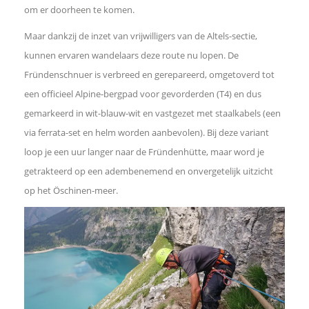
k
om er doorheen te komen.
Maar dankzij de inzet van vrijwilligers van de Altels-sectie,
e
kunnen ervaren wandelaars deze route nu lopen. De
d
Fründenschnuer is verbreed en gerepareerd, omgetoverd tot
een officieel Alpine-bergpad voor gevorderden (T4) en dus
I
gemarkeerd in wit-blauw-wit en vastgezet met staalkabels (een
via ferrata-set en helm worden aanbevolen). Bij deze variant
n
loop je een uur langer naar de Fründenhütte, maar word je
getrakteerd op een adembenemend en onvergetelijk uitzicht
W
op het Öschinen-meer.
h
a
t