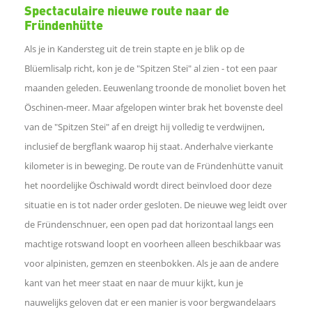
e
Spectaculaire nieuwe route naar de
Fründenhütte
l
Als je in Kandersteg uit de trein stapte en je blik op de
Blüemlisalp richt, kon je de "Spitzen Stei" al zien - tot een paar
e
maanden geleden. Eeuwenlang troonde de monoliet boven het
n
Öschinen-meer. Maar afgelopen winter brak het bovenste deel
van de "Spitzen Stei" af en dreigt hij volledig te verdwijnen,
o
inclusief de bergflank waarop hij staat. Anderhalve vierkante
kilometer is in beweging. De route van de Fründenhütte vanuit
p
het noordelijke Öschiwald wordt direct beïnvloed door deze
situatie en is tot nader order gesloten. De nieuwe weg
leidt over
L
de Fründenschnuer, een open pad dat horizontaal langs een
machtige rotswand loopt en voorheen alleen beschikbaar was
i
voor alpinisten, gemzen en steenbokken. Als je aan de andere
n
kant van het meer staat en naar de muur kijkt, kun je
nauwelijks geloven dat er een manier is voor bergwandelaars