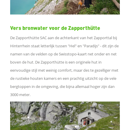
s
A
Vers bronwater voor de Zapporthütte
p
De Zapporthütte SAC aan de achterkant van het Zapporttal bij
Hinterrhein staat letterlijk tussen "Hel" en "Paradijs" - dit zijn de
p
namen van de velden op de Swisstopo-kaart net onder en net
boven de hut. De Zapporthütte is een originele hut in
L
eenvoudige stijl met weinig comfort, maar des te gezelliger met
de rustieke houten kamers en een prachtig uitzicht op de vele
i
bergtoppen in de omgeving, die bijna allemaal hoger zijn dan
n
3000 meter.
k
o