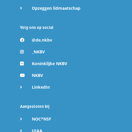
Opzeggen lidmaatschap
Volg ons op social
@de.nkbv
_NKBV
Koninklijke NKBV
NKBV
LinkedIn
Aangesloten bij
NOC*NSF
UIAA