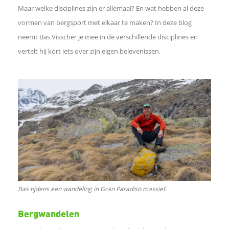
e
Maar welke disciplines zijn er allemaal? En wat hebben al deze
vormen van bergsport met elkaar te maken? In deze blog
l
neemt Bas Visscher je mee in de verschillende disciplines en
vertelt hij kort iets over zijn eigen belevenissen.
e
n
o
p
F
a
Bas tijdens een wandeling in Gran Paradiso massief.
c
Bergwandelen