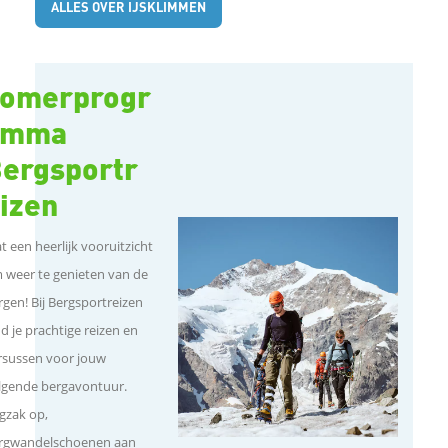
ALLES OVER IJSKLIMMEN
omerprogr
amma
ergsportr
izen
t een heerlijk vooruitzicht
 weer te genieten van de
rgen! Bij Bergsportreizen
nd je prachtige reizen en
rsussen voor jouw
lgende bergavontuur.
gzak op,
rgwandelschoenen aan