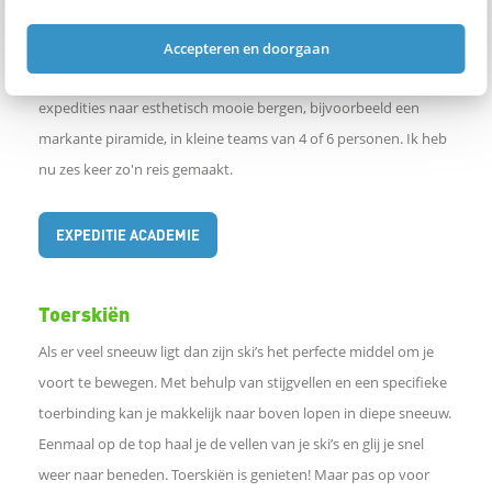
bezochte regio waarbij er een hoog avontuurlijk en explosief
karakter bestaat. Vaak betekent dit dat je een nieuwe route
Accepteren en doorgaan
klimt of soms zelfs een onbeklommen berg. Ik hou zelf van
expedities naar esthetisch mooie bergen, bijvoorbeeld een
markante piramide, in kleine teams van 4 of 6 personen. Ik heb
nu zes keer zo'n reis gemaakt.
EXPEDITIE ACADEMIE
Toerskiën
Als er veel sneeuw ligt dan zijn ski’s het perfecte middel om je
voort te bewegen. Met behulp van stijgvellen en een specifieke
toerbinding kan je makkelijk naar boven lopen in diepe sneeuw.
Eenmaal op de top haal je de vellen van je ski’s en glij je snel
weer naar beneden. Toerskiën is genieten! Maar pas op voor