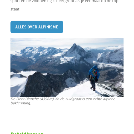
sport en de voldoening is heel groot als je eenmaal op de top
I
staat.
n
ALLES OVER ALPINISME
W
h
a
t
s
De Dent Blanche (4358m) via de zuidgraat is een echte alpiene
beklimming.
A
p