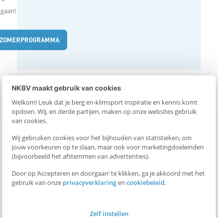
 gaan!
ZOMERPROGRAMMA
Expedities
NKBV maakt gebruik van cookies
Wanneer is een beklimming een expeditie? Daarvoor is het
Welkom! Leuk dat je berg en-klimsport inspiratie en kennis komt
opdoen. Wij, en derde partijen, maken op onze websites gebruik
goed om eerst naar het verleden te kijken. Zo’n honderd jaar
van cookies.
geleden reisden de eerste bergbeklimmers af naar de Himalaya
Wij gebruiken cookies voor het bijhouden van statistieken, om
om de Mount Everest te beklimmen. Ze werkten in grote teams,
jouw voorkeuren op te slaan, maar ook voor marketingdoeleinden
(bijvoorbeeld het afstemmen van advertenties).
versleepten heel veel materiaal en waren vaak maanden
onderweg. Tegenwoordig is het begrip expeditie een stuk
Door op ‘Accepteren en doorgaan’ te klikken, ga je akkoord met het
gebruik van onze
privacyverklaring
en
cookiebeleid
.
ruimer en met de komst van het internet is het absoluut niet
meer dezelfde beleving als een eeuw geleden. Maar wat mij
betreft is een expeditie nog steeds een trip naar een weinig
Zelf instellen