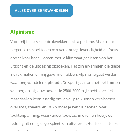
n
ALLES OVER BERGWANDELEN
o
Alpinisme
p
Voor mij is niets zo indrukwekkend als alpinisme. Als ik in de
L
bergen klim, voel ik een mix van ontzag, levendigheid en focus
door elkaar heen. Samen met je klimmaat genieten van het
i
uitzicht en de uitdaging opzoeken. Het zijn ervaringen die diepe
indruk maken en mij gevormd hebben. Alpinisme gaat verder
n
waar bergwandelen ophoudt. De sport gaat om het beklimmen
van bergen, al gauw boven de 2500-3000m. Je hebt specifiek
k
materiaal en kennis nodig om je veilig te kunnen verplaatsen
e
over rots, sneeuw en ijs. Zo moet je kennis hebben over
tochtenplanning, weerkunde, touwtechnieken en hoe je een
d
redding uit een gletsjerspleet kan uitvoeren. Het is een intense