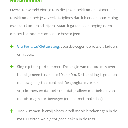
Rotsklimmen
p
Overal ter wereld vind je rots die je kan beklimmen. Binnen het
rotsklimmen heb je zoveel disciplines dat ik hier een aparte blog
L
over zou kunnen schrijven. Maar ik ga toch een poging doen
om het hieronder compact te beschrijven.
i
Via Ferrata/Klettersteig
: voortbewegen op rots via ladders
n
en kabels.
Single pitch sportklimmen: De lengte van de routes is over
k
het algemeen tussen de 10 en 40m. De behaking is goed en
o
de beweging staat centraal. De gangbare vorm is
vrijklimmen, en dat betekent dat je alleen met behulp van
m
de rots mag voortbewegen (en niet met materiaal).
Trad klimmen: hierbij plaats je zelf mobiele zekeringen in de
t
rots. Er zitten weinig tot geen haken in de rots.
e