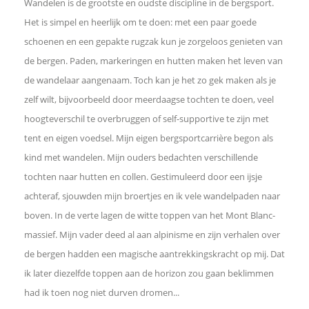
e
Wandelen is de grootste en oudste discipline in de bergsport.
Het is simpel en heerlijk om te doen: met een paar goede
b
schoenen en een gepakte rugzak kun je zorgeloos genieten van
de bergen. Paden, markeringen en hutten maken het leven van
o
de wandelaar aangenaam. Toch kan je het zo gek maken als je
zelf wilt, bijvoorbeeld door meerdaagse tochten te doen, veel
o
hoogteverschil te overbruggen of self-supportive te zijn met
tent en eigen voedsel. Mijn eigen bergsportcarrière begon als
k
kind met wandelen. Mijn ouders bedachten verschillende
tochten naar hutten en collen. Gestimuleerd door een ijsje
D
achteraf, sjouwden mijn broertjes en ik vele wandelpaden naar
boven. In de verte lagen de witte toppen van het Mont Blanc-
e
massief. Mijn vader deed al aan alpinisme en zijn verhalen over
l
de bergen hadden een magische aantrekkingskracht op mij. Dat
ik later diezelfde toppen aan de horizon zou gaan beklimmen
e
had ik toen nog niet durven dromen...