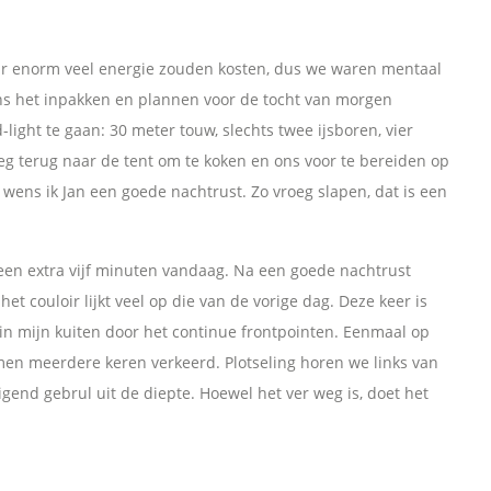
aar enorm veel energie zouden kosten, dus we waren mentaal
ns het inpakken en plannen voor de tocht van morgen
ight te gaan: 30 meter touw, slechts twee ijsboren, vier
eg terug naar de tent om te koken en ons voor te bereiden op
wens ik Jan een goede nachtrust. Zo vroeg slapen, dat is een
 geen extra vijf minuten vandaag. Na een goede nachtrust
t couloir lijkt veel op die van de vorige dag. Deze keer is
in mijn kuiten door het continue frontpointen. Eenmaal op
mmen meerdere keren verkeerd. Plotseling horen we links van
end gebrul uit de diepte. Hoewel het ver weg is, doet het