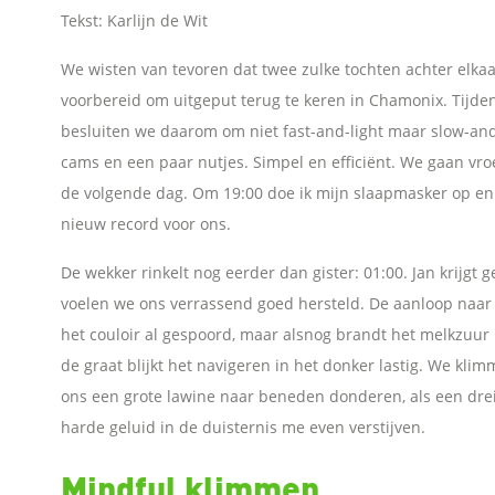
Tekst: Karlijn de Wit
n
We wisten van tevoren dat twee zulke tochten achter elk
voorbereid om uitgeput terug te keren in Chamonix. Tijde
o
besluiten we daarom om niet fast-and-light maar slow-and-l
cams en een paar nutjes. Simpel en efficiënt. We gaan vro
p
de volgende dag. Om 19:00 doe ik mijn slaapmasker op en 
F
nieuw record voor ons.
De wekker rinkelt nog eerder dan gister: 01:00. Jan krijgt
a
voelen we ons verrassend goed hersteld. De aanloop naar he
c
het couloir al gespoord, maar alsnog brandt het melkzuur 
de graat blijkt het navigeren in het donker lastig. We kli
e
ons een grote lawine naar beneden donderen, als een dreig
harde geluid in de duisternis me even verstijven.
b
Mindful klimmen