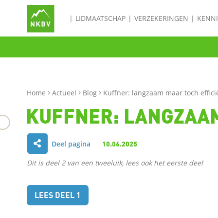
LIDMAATSCHAP
VERZEKERINGEN
KENN
Home
Actueel
Blog
Kuffner: langzaam maar toch effici
KUFFNER: LANGZAAM
Deel pagina
10.06.2025
D
Dit is deel 2 van een tweeluik, lees ook het eerste deel
e
l
LEES DEEL 1
e