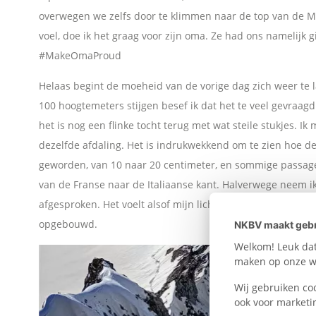
overwegen we zelfs door te klimmen naar de top van de Mo
W
voel, doe ik het graag voor zijn oma. Ze had ons namelijk 
h
#MakeOmaProud
Helaas begint de moeheid van de vorige dag zich weer te l
a
100 hoogtemeters stijgen besef ik dat het te veel gevraagd 
t
het is nog een flinke tocht terug met wat steile stukjes. Ik
dezelfde afdaling. Het is indrukwekkend om te zien hoe de 
s
geworden, van 10 naar 20 centimeter, en sommige passag
van de Franse naar de Italiaanse kant. Halverwege neem ik
A
afgesproken. Het voelt alsof mijn lichaam zich eindelijk 
opgebouwd.
NKBV maakt gebr
p
Welkom! Leuk dat 
maken op onze we
p
Wij gebruiken co
ook voor marketi
L