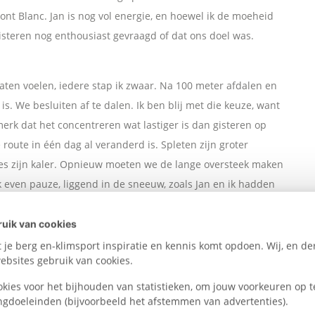
nt Blanc. Jan is nog vol energie, en hoewel ik de moeheid
gisteren nog enthousiast gevraagd of dat ons doel was.
aten voelen, iedere stap ik zwaar. Na 100 meter afdalen en
is. We besluiten af te dalen. Ik ben blij met die keuze, want
 merk dat het concentreren wat lastiger is dan gisteren op
route in één dag al veranderd is. Spleten zijn groter
es zijn kaler. Opnieuw moeten we de lange oversteek maken
 even pauze, liggend in de sneeuw, zoals Jan en ik hadden
overgeeft aan de vermoeidheid die de afgelopen twee dagen is
uik van cookies
je berg en-klimsport inspiratie en kennis komt opdoen. Wij, en der
bsites gebruik van cookies.
okies voor het bijhouden van statistieken, om jouw voorkeuren op t
ngdoeleinden (bijvoorbeeld het afstemmen van advertenties).