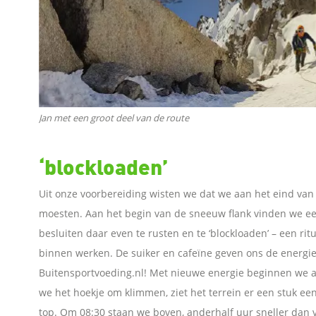
p
L
i
n
Jan met een groot deel van de route
k
‘blockloaden’
e
Uit onze voorbereiding wisten we dat we aan het eind va
moesten. Aan het begin van de sneeuw flank vinden we ee
d
besluiten daar even te rusten en te ‘blockloaden’ – een ri
binnen werken. De suiker en cafeïne geven ons de energi
I
Buitensportvoeding.nl! Met nieuwe energie beginnen we aa
n
we het hoekje om klimmen, ziet het terrein er een stuk ee
top. Om 08:30 staan we boven, anderhalf uur sneller dan