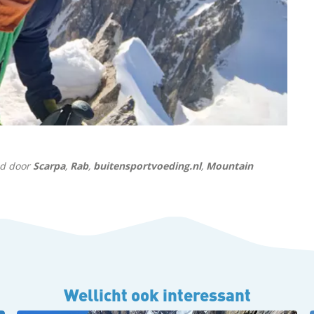
nd door
Scarpa
,
Rab
,
buitensportvoeding.nl
,
Mountain
Wellicht ook interessant