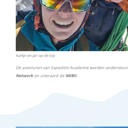
Karlijn en Jan op de top
De avonturen van Expeditie Academie worden ondersteu
Network
en uiteraard de
NKBV.