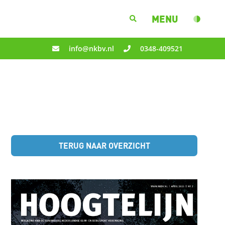
MENU
info@nkbv.nl
0348-409521
TERUG NAAR OVERZICHT