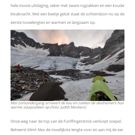
hele mooie uitdaging, zeker met zware rugzakken en een koude
bivaknacht. Met een beetje geluk staat de ochtendzon nu op de
eerste touwlengtes en warmen ze langzaam op.
Met zonsondergang arriveert de kou en zoeken de deelnemers hun
warme slaapzakken op (Foto: Judith Meskers)
Onze weg naar de top van de Fünffingerstöck verloopt soepel.
Beheerst klimt Alex de moeilijkste lengte voor en aan mij de eer