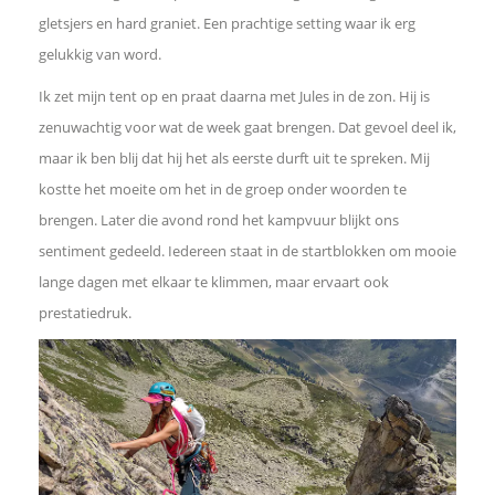
e
gletsjers en hard graniet. Een prachtige setting waar ik erg
gelukkig van word.
b
Ik zet mijn tent op en praat daarna met Jules in de zon. Hij is
zenuwachtig voor wat de week gaat brengen. Dat gevoel deel ik,
o
maar ik ben blij dat hij het als eerste durft uit te spreken. Mij
o
kostte het moeite om het in de groep onder woorden te
brengen. Later die avond rond het kampvuur blijkt ons
k
sentiment gedeeld. Iedereen staat in de startblokken om mooie
lange dagen met elkaar te klimmen, maar ervaart ook
D
prestatiedruk.
e
l
e