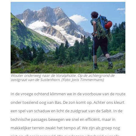
Wouter onderweg naar de Voralphütte. Op de achtergrond de
oostgraat van de Sustenhorn. (Foto: Joris Timmermans)
In de vroege ochtend klimmen we in de voorbouw van de route
onder toeziend oog van Bas. De zon komt op. Achter ons kleurt
een spel van schaduw en licht de zuidgraat van de Salbit. In de
technische passages bewegen we snel en efficiënt, maar in
makkelijker terrein zwakt het tempo af. We zijn als groep nog