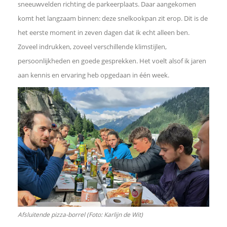
sneeuwvelden richting de parkeerplaats. Daar aangekomen
komt het langzaam binnen: deze snelkookpan zit erop. Dit is de
het eerste moment in zeven dagen dat ik echt alleen ben.
Zoveel indrukken, zoveel verschillende klimstijlen,
persoonlijkheden en goede gesprekken. Het voelt alsof ik jaren
aan kennis en ervaring heb opgedaan in één week.
Afsluitende pizza-borrel (Foto: Karlijn de Wit)