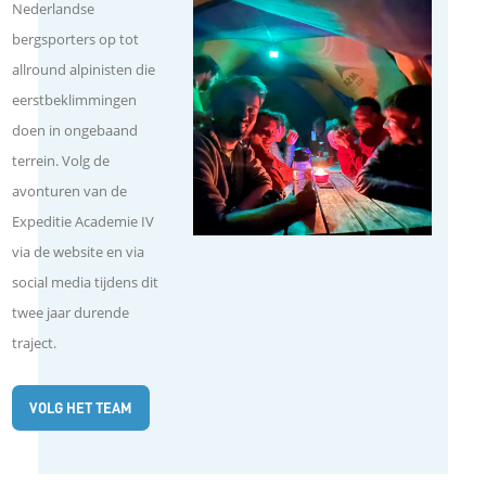
Nederlandse
bergsporters op tot
p
allround alpinisten die
eerstbeklimmingen
L
doen in ongebaand
terrein. Volg de
i
avonturen van de
Expeditie Academie IV
n
via de website en via
k
social media tijdens dit
twee jaar durende
o
traject.
m
VOLG HET TEAM
t