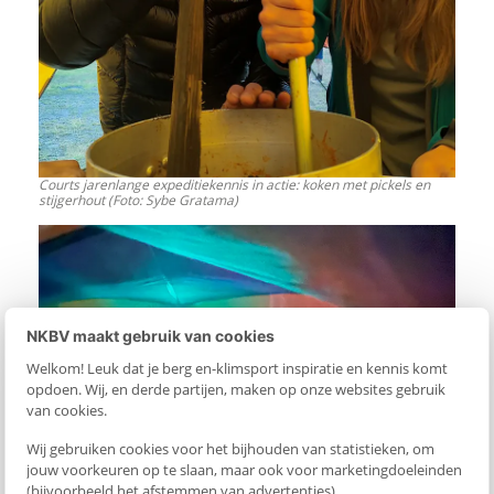
Courts jarenlange expeditiekennis in actie: koken met pickels en
stijgerhout (Foto: Sybe Gratama)
NKBV maakt gebruik van cookies
Welkom! Leuk dat je berg en-klimsport inspiratie en kennis komt
opdoen. Wij, en derde partijen, maken op onze websites gebruik
van cookies.
Wij gebruiken cookies voor het bijhouden van statistieken, om
jouw voorkeuren op te slaan, maar ook voor marketingdoeleinden
(bijvoorbeeld het afstemmen van advertenties).