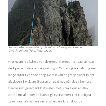
Routezoeken in de mist op de zuid-zuidoostgraat van de
Gwächtenhorn (Foto: Peter Jager)
Hier neem ik afscheid van de groep. Ik moet me haasten naar
de Alpiene Instructeurs-opleiding in Oostenrijk en heb nog een
lange autorit voor de boeg. De rest van de groep slaapt in het
afgelegen Biwak am Grassen en gaat nog één dag klimmen.
Daarna rest gezamenlijk afsluiten met pizza. Boris en Alex
zetten me af onder de laatste gletsjerspleten. Het is al bijna
zeven uur. We nemen snel afscheid en ik ren door de