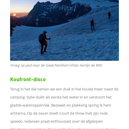
Vroeg op pad naar de Gwächtenhorn (Foto: Karlijn de Wit)
Koufront-disco
Terug in het dal nemen we een duik in het koude meer naast de
camping. Sybe duikt als eerste het water in en verstoort het
gladde wateroppervlak. Bezweet en plakkerig spring ik hem
achterna. Op de oever steelt Court de show met zijn rode
speedo. Iedereen praat enthousiast over de afgelopen