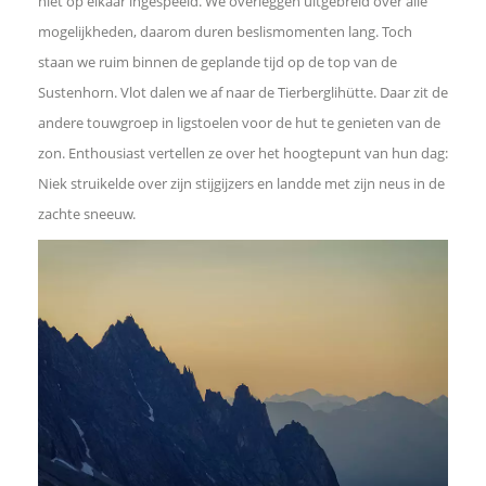
niet op elkaar ingespeeld. We overleggen uitgebreid over alle
mogelijkheden, daarom duren beslismomenten lang. Toch
staan we ruim binnen de geplande tijd op de top van de
Sustenhorn. Vlot dalen we af naar de Tierberglihütte. Daar zit de
andere touwgroep in ligstoelen voor de hut te genieten van de
zon. Enthousiast vertellen ze over het hoogtepunt van hun dag:
Niek struikelde over zijn stijgijzers en landde met zijn neus in de
zachte sneeuw.