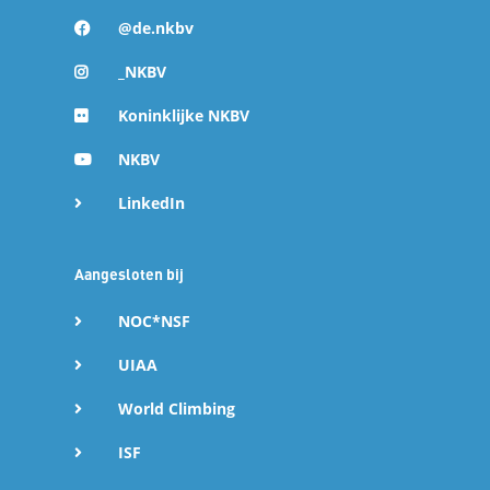
@de.nkbv
_NKBV
Koninklijke NKBV
NKBV
LinkedIn
Aangesloten bij
NOC*NSF
UIAA
World Climbing
ISF