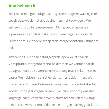
e
Aan het werk
Niek heeft een goed uitgedacht systeem opgezet waarbij elke
d
coach deze week met alle deelnemers het touw deelt. We
e
splitsen ons op in twee groepen. Mijn groep mag de tas
inpakken en zich klaarmaken voor twee dagen rondom de
l
Sustenhorn. De andere groep start morgenochtend vanuit het
dal.
e
Tweeënhalf uur na het startgesprek lopen we al naar de
n
Voralphütte. Morgenochtend beklimmen we vanuit daar de
oostgraat van de Sustenhorn. Onderweg maak ik kennis met
Laura. We hebben nog niet eerder samen geklommen. We
praten over touwtechnieken en waar we ons comfortabel bij
voelen. Vorig jaar volgde ze een C3-cursus, voor mij was dat
langer geleden. Ze vertelt over nieuwe technieken die ik nog
niet ken en we spreken af dat ze die morgen aan mij gaat leren.