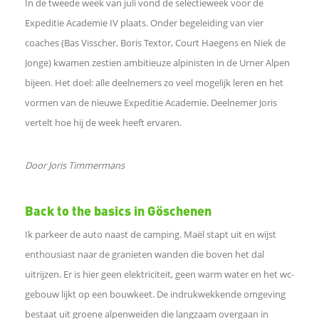
In de tweede week van juli vond de selectieweek voor de
e
Expeditie Academie IV plaats. Onder begeleiding van vier
coaches (Bas Visscher, Boris Textor, Court Haegens en Niek de
l
Jonge) kwamen zestien ambitieuze alpinisten in de Urner Alpen
bijeen. Het doel: alle deelnemers zo veel mogelijk leren en het
e
vormen van de nieuwe Expeditie Academie. Deelnemer Joris
n
vertelt hoe hij de week heeft ervaren.
o
Door Joris Timmermans
p
Back to the basics in Göschenen
F
Ik parkeer de auto naast de camping. Maël stapt uit en wijst
enthousiast naar de granieten wanden die boven het dal
a
uitrijzen. Er is hier geen elektriciteit, geen warm water en het wc-
gebouw lijkt op een bouwkeet. De indrukwekkende omgeving
c
bestaat uit groene alpenweiden die langzaam overgaan in