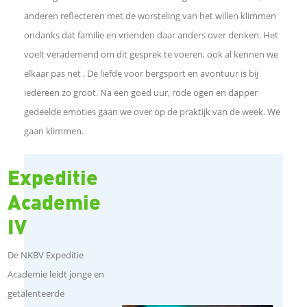
anderen reflecteren met de worsteling van het willen klimmen
I
ondanks dat familie en vrienden daar anders over denken. Het
voelt verademend om dit gesprek te voeren, ook al kennen we
n
elkaar pas net . De liefde voor bergsport en avontuur is bij
iedereen zo groot. Na een goed uur, rode ogen en dapper
W
gedeelde emoties gaan we over op de praktijk van de week. We
gaan klimmen.
h
a
Expeditie
Academie
t
IV
s
De NKBV Expeditie
A
Academie leidt jonge en
getalenteerde
p