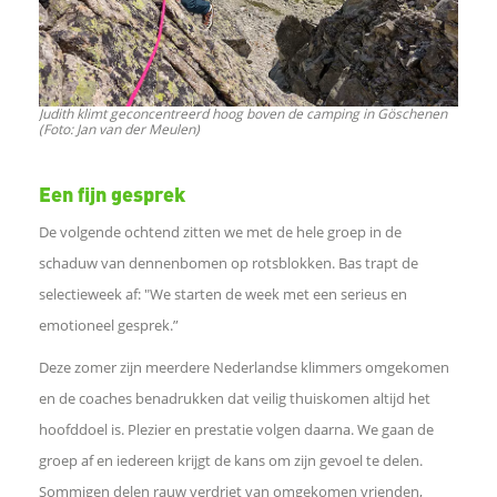
n
o
Judith klimt geconcentreerd hoog boven de camping in Göschenen
(Foto: Jan van der Meulen)
p
Een fijn gesprek
L
De volgende ochtend zitten we met de hele groep in de
i
schaduw van dennenbomen op rotsblokken. Bas trapt de
selectieweek af: "We starten de week met een serieus en
n
emotioneel gesprek.”
k
Deze zomer zijn meerdere Nederlandse klimmers omgekomen
en de coaches benadrukken dat veilig thuiskomen altijd het
e
hoofddoel is. Plezier en prestatie volgen daarna. We gaan de
groep af en iedereen krijgt de kans om zijn gevoel te delen.
d
Sommigen delen rauw verdriet van omgekomen vrienden,