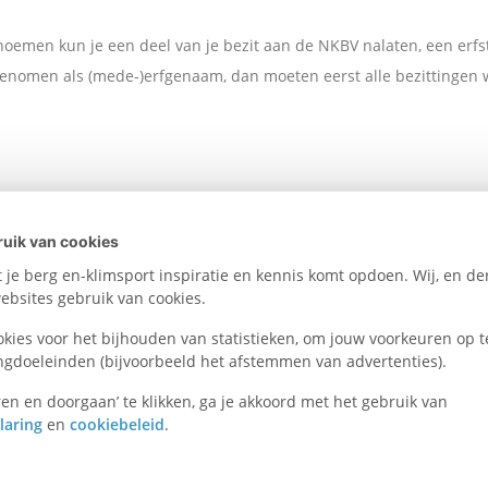
emen kun je een deel van je bezit aan de NKBV nalaten, een erfstel
opgenomen als (mede-)erfgenaam, dan moeten eerst alle bezittingen
ezit nalaten aan de NKBV. In het verleden heeft een aantal leden ge
uik van cookies
.
je berg en-klimsport inspiratie en kennis komt opdoen. Wij, en der
bsites gebruik van cookies.
okies voor het bijhouden van statistieken, om jouw voorkeuren op t
ngdoeleinden (bijvoorbeeld het afstemmen van advertenties).
en en doorgaan’ te klikken, ga je akkoord met het gebruik van
KBV
laring
en
cookiebeleid
.
geen schenk- of erfbelasting hoeven te betalen over je schenking