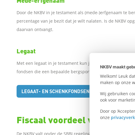
Mede-erfgenaam
Door de NKBV in je testament als (mede-)erfgenaam te beno
percentage van je bezit dat je wilt nalaten. Is de NKBV 
daarvan ontvangt.
Legaat
Met een legaat in je testament kun je een vast bedrag of b
NKBV maakt gebr
fondsen die een bepaalde bergsport bestemming hebben
Welkom! Leuk dat 
maken op onze we
LEGAAT- EN SCHENKFONDSEN VAN DE NKBV
Wij gebruiken co
ook voor marketi
Door op ‘Accepter
Fiscaal voordeel voor de N
onze
privacyverk
De NKBV valt onder de SBBI regeling. Dat houdt in dat we 