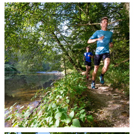
n
o
p
L
i
n
k
e
d