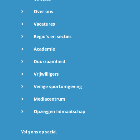
e
Over ons
d
Vacatures
e
Regio's en secties
Academie
l
Duurzaamheid
e
Vrijwilligers
n
Veilige sportomgeving
Mediacentrum
Opzeggen lidmaatschap
Volg ons op social