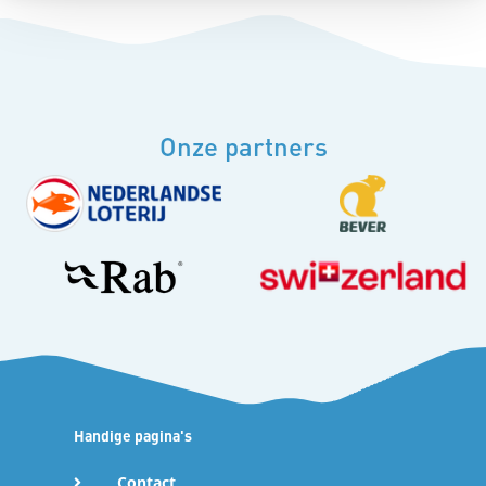
p
L
Onze partners
i
n
k
o
m
Handige pagina's
t
Contact