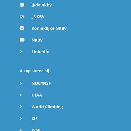
@de.nkbv
_NKBV
Koninklijke NKBV
NKBV
LinkedIn
Aangesloten bij
NOC*NSF
UIAA
World Climbing
ISF
ISMF