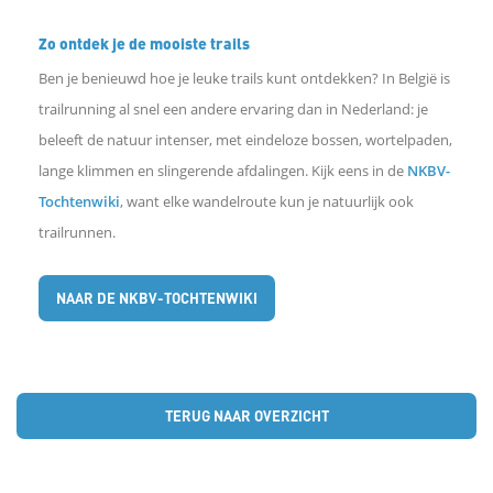
e
Zo ontdek je de mooiste trails
b
Ben je benieuwd hoe je leuke trails kunt ontdekken? In België is
trailrunning al snel een andere ervaring dan in Nederland: je
o
beleeft de natuur intenser, met eindeloze bossen, wortelpaden,
lange klimmen en slingerende afdalingen. Kijk eens in de
NKBV-
o
Tochtenwiki
, want elke wandelroute kun je natuurlijk ook
trailrunnen.
k
NAAR DE NKBV-TOCHTENWIKI
D
e
TERUG NAAR OVERZICHT
l
e