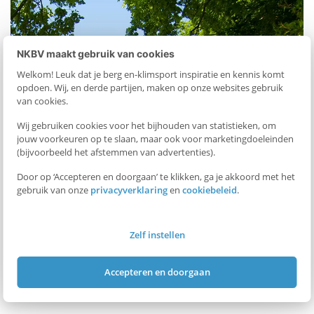
I
NKBV maakt gebruik van cookies
n
Welkom! Leuk dat je berg en-klimsport inspiratie en kennis komt
opdoen. Wij, en derde partijen, maken op onze websites gebruik
W
van cookies.
Wij gebruiken cookies voor het bijhouden van statistieken, om
h
jouw voorkeuren op te slaan, maar ook voor marketingdoeleinden
(bijvoorbeeld het afstemmen van advertenties).
a
Door op ‘Accepteren en doorgaan’ te klikken, ga je akkoord met het
gebruik van onze
privacyverklaring
en
cookiebeleid
.
t
Zelf instellen
s
Accepteren en doorgaan
A
p