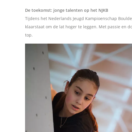
De toekomst: jonge talenten op het NJKB
e
Tijdens het Nederlands Jeugd Kampioenschap Boulder
klaarstaat om de lat hoger te leggen. Met passie en d
n
top.
o
p
F
a
c
e
b