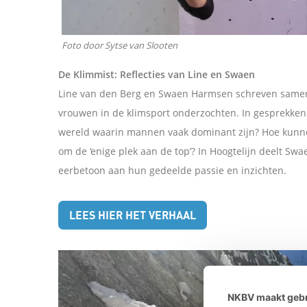
o
p
Foto door Sytse van Slooten
De Klimmist: Reflecties van Line en Swaen
L
Line van den Berg en Swaen Harmsen schreven sam
i
vrouwen in de klimsport onderzochten. In gesprekken
wereld waarin mannen vaak dominant zijn? Hoe kunnen
n
om de ‘enige plek aan de top’? In Hoogtelijn deelt Sw
eerbetoon aan hun gedeelde passie en inzichten.
k
e
LEES HIER HET VERHAAL
d
I
NKBV maakt gebr