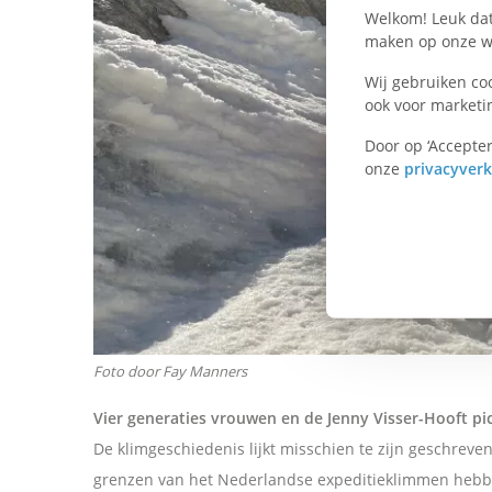
n
Welkom! Leuk dat 
maken op onze we
W
Wij gebruiken co
ook voor marketi
h
Door op ‘Accepter
onze
privacyverk
a
t
s
A
Foto door Fay Manners
p
Vier generaties vrouwen en de Jenny Visser-Hooft pi
De klimgeschiedenis lijkt misschien te zijn geschrev
p
grenzen van het Nederlandse expeditieklimmen hebben