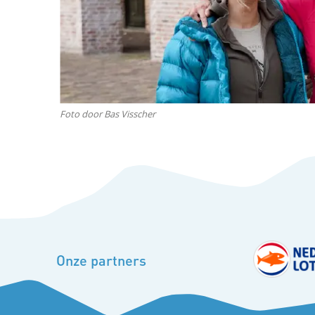
e
l
e
Foto door Bas Visscher
n
Onze partners