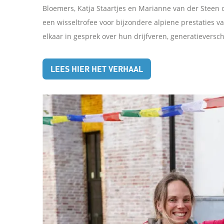
Bloemers, Katja Staartjes en Marianne van der Steen on
L
een wisseltrofee voor bijzondere alpiene prestaties 
elkaar in gesprek over hun drijfveren, generatieversch
i
n
LEES HIER HET VERHAAL
k
o
m
t
e
d